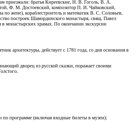
 приезжали: братья Киреевские, Н. В. Гоголь, В. А.
стой, Ф. М. Достоевский, композитор П. И. Чайковский,
 по жене), кораблестроитель и математик В. С. Соловьев,
инство построек Шамординского монастыря, свящ. Павел
 в монастырских храмах. По окончании экскурсии
ик архитектуры, действует с 1781 года, со дня основания в
инающий дворец из русской сказки, поражает своими
Толстого.
и по программе (включая входные билеты в музеи);