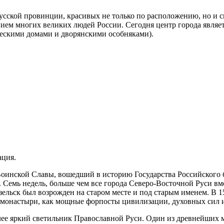
русской провинции, красивых не только по расположению, но и
м многих великих людей России. Сегодня центр города являетс
еческими домами и дворянскими особняками).
ация.
 Воинской Славы, вошедший в историю Государства Российского
 Семь недель, больше чем все города Северо-Восточной Руси вме
зельск был возрожден на старом месте и под старым именем. В 
 монастыри, как мощные форпосты цивилизации, духовных сил и
лее яркий светильник Православной Руси. Один из древнейших