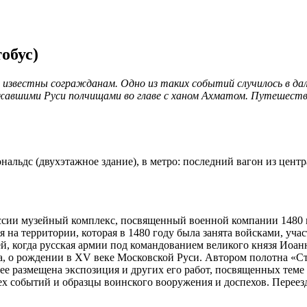
обус)
звестны согражданам. Одно из таких событий случилось в далек
жавшими Руси полчищами во главе с ханом Ахматом. Путешестви
нальдс (двухэтажное здание), в метро: последний вагон из центр
оссии музейный комплекс, посвященный военной компании 1480 
 на территории, которая в 1480 году была занята войсками, уч
й, когда русская армии под командованием великого князя Иоанн
да, о рождении в XV веке Московской Руси. Автором полотна «Ст
ее размещена экспозиция и других его работ, посвященных теме
ех событий и образцы воинского вооружения и доспехов. Переезд