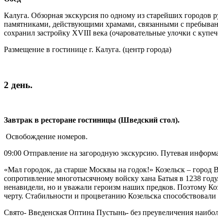
Калуга. Обзорная экскурсия по одному из старейших городов 
памятниками, действующими храмами, связанными с пребывание
сохранил застройку XVIII века (очаровательные улочки с куп
Размещение в гостинице г. Калуга. (центр города)
2 день.
Завтрак в ресторане гостиницы (Шведский стол).
Освобождение номеров.
09:00 Отправление на загородную экскурсию. Путевая информ
«Мал городок, да старше Москвы на годок!» Козельск – город
сопротивление многотысячному войску хана Батыя в 1238 году.
ненавидели, но и уважали героизм наших предков. Поэтому Ко
черту. Стабильности и процветанию Козельска способствовали
Свято- Введенская Оптина Пустынь- без преувеличения наибо