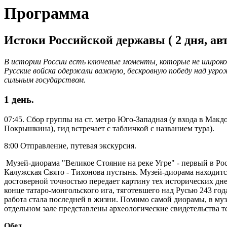
Программа
Истоки Российской державы ( 2 дня, авт
В истории России есть ключевые моменты, которые не широко и
Русские войска одержали важную, бескровную победу над угро
сильным государством.
1 день.
07:45. Сбор группы на ст. метро Юго-Западная (у входа в Макдо
Покрышкина), гид встречает с табличкой с названием тура).
8:00 Отправление, путевая экскурсия.
Музей-диорама "Великое Стояние на реке Угре" - первый в Р
Калужская Свято - Тихонова пустынь. Музей-диорама находится
достоверной точностью передает картину тех исторических дне
конце татаро-монгольского ига, тяготевшего над Русью 243 го
работа стала последней в жизни. Помимо самой диорамы, в муз
отдельном зале представлены археологические свидетельства т
Обед