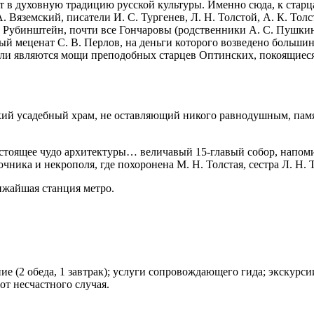
 в духовную традицию русской культуры. Именно сюда, к старцам
. Вяземский, писатели И. С. Тургенев, Л. Н. Толстой, А. К. Тол
 Рубинштейн, почти все Гончаровы (родственники А. С. Пушкина
ный меценат С. В. Перлов, на деньги которого возведено больш
ели являются мощи преподобных старцев Оптинских, покоящиеся
ий усадебный храм, не оставляющий никого равнодушным, памятн
астоящее чудо архитектуры… величавый 15-главый собор, напом
чника и некрополя, где похоронена М. Н. Толстая, сестра Л. Н. 
ижайшая станция метро.
ие (2 обеда, 1 завтрак); услуги сопровождающего гида; экскурси
от несчастного случая.