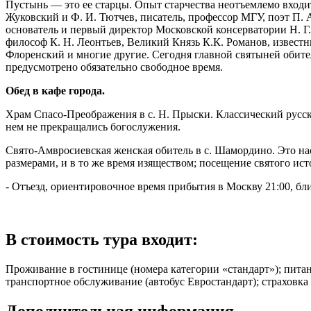
Пустынь — это ее старцы. Опыт старчества неотъемлемо входит
Жуковский и Ф. И. Тютчев, писатель, профессор МГУ, поэт П. А
основатель и первый директор Московской консерватории Н. Г.
философ К. Н. Леонтьев, Великий Князь К.К. Романов, извест
Флоренский и многие другие. Сегодня главной святыней обит
предусмотрено обязательно свободное время.
Обед в кафе города.
Храм Спасо-Преображения в с. Н. Прыски. Классический русск
нем не прекращались богослужения.
Свято-Амвросиевская женская обитель в с. Шамордино. Это н
размерами, и в то же время изяществом; посещение святого исто
- Отъезд, ориентировочное время прибытия в Москву 21:00, бл
В стоимость тура входит:
Проживание в гостинице (номера категории «стандарт»); питан
транспортное обслуживание (автобус Евростандарт); страховка 
Дополнительная информация