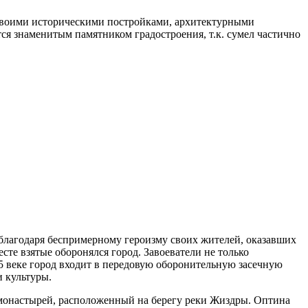
 своими историческими постройками, архитектурными
я знаменитым памятником градостроения, т.к. сумел частично
 благодаря беспримерному героизму своих жителей, оказавших
сте взятые оборонялся город. Завоеватели не только
15 веке город входит в передовую оборонительную засечную
 культуры.
 монастырей, расположенный на берегу реки Жиздры. Оптина