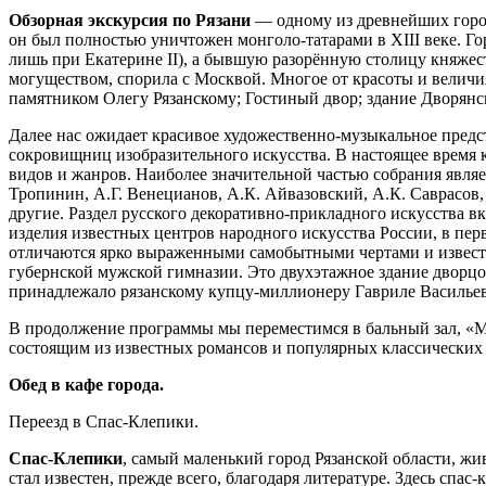
Обзорная экскурсия по Рязани
— одному из древнейших город
он был полностью уничтожен монголо-татарами в XIII веке. Го
лишь при Екатерине II), а бывшую разорённую столицу княжеств
могуществом, спорила с Москвой. Многое от красоты и величи
памятником Олегу Рязанскому; Гостиный двор; здание Дворянс
Далее нас ожидает красивое художественно-музыкальное предс
сокровищниц изобразительного искусства. В настоящее время 
видов и жанров. Наиболее значительной частью собрания являе
Тропинин, А.Г. Венецианов, А.К. Айвазовский, А.К. Саврасов,
другие. Раздел русского декоративно-прикладного искусства в
изделия известных центров народного искусства России, в пер
отличаются ярко выраженными самобытными чертами и известны
губернской мужской гимназии. Это двухэтажное здание дворцо
принадлежало рязанскому купцу-миллионеру Гавриле Василье
В продолжение программы мы переместимся в бальный зал, «М
состоящим из известных романсов и популярных классических
Обед в кафе города.
Переезд в Спас-Клепики.
Спас-Клепики
, самый маленький город Рязанской области, ж
стал известен, прежде всего, благодаря литературе. Здесь сп