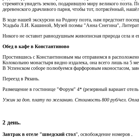
стремятся увидеть землю, подарившую миру великого поэта. По
деревенского драчливого парня, чтобы тот, потрясённый, нашёл с
В ходе нашей экскурсии на Родину поэта, нам предстоит посе
Усадьба Л.И. Кашиной, Музей поэмы "Анна Снегина", Литерат
Никого не оставит равнодушным живописная природа села и ег
Обед в кафе в Константиново
Простившись с Константиновым мы отправимся в расположен
Колокольню монастыря видно издалека, она всего лишь на 5 ме
В Успенском соборе полюбуемся фарфоровым иконостасом, за
Переезд в Рязань.
Размещение в гостинице "Форум" 4* (резервный вариант отель "
Ужин за доп. плату по желанию. Стоимость 800 руб/чел. Опла
2 день.
Завтрак в отеле "шведский стол
", освобождение номеров .