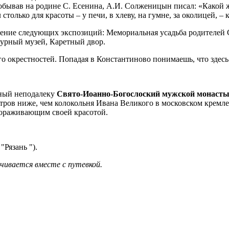
бывав на родине С. Есенина, А.И. Солженицын писал: «Какой же 
только для красоты – у печи, в хлеву, на гумне, за околицей, – 
щение следующих экспозиций: Мемориальная усадьба родителей 
урный музей, Каретный двор.
о окрестностей. Попадая в Константиново понимаешь, что здесь
ный неподалеку
Свято-Иоанно-Богослоский мужской монаст
тров ниже, чем колокольня Ивана Великого в московском кремле
вораживающим своей красотой.
Рязань ").
чивается вместе с путевкой.