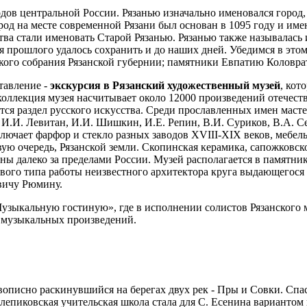
ов центральной России. Рязанью изначально именовался город, 
род на месте современной Рязани был основан в 1095 году и име
а стали именовать Старой Рязанью. Рязанью также называлась и 
я прошлого удалось сохранить и до наших дней. Убедимся в это
кого собрания Рязанской губернии; памятники Евпатию Коловрат
тавление -
экскурсия в Рязанский художественный музей
, кот
коллекция музея насчитывает около 12000 произведений отечес
тся раздел русского искусства. Среди прославленных имен масте
 И.И. Левитан, И.И. Шишкин, И.Е. Репин, В.И. Суриков, В.А. С
ключает фарфор и стекло разных заводов XVIII-XIX веков, мебел
вую очередь, Рязанской земли. Скопинская керамика, сапожковс
 далеко за пределами России. Музей располагается в памятник
вого типа работы неизвестного архитектора круга выдающегося 
вичу Рюмину.
узыкальную гостиную», где в исполнении солистов Рязанского 
 музыкальных произведений.
ивописно раскинувшийся на берегах двух рек - Пры и Совки. С
ас-клепиковская учительская школа стала для С. Есенина вариан