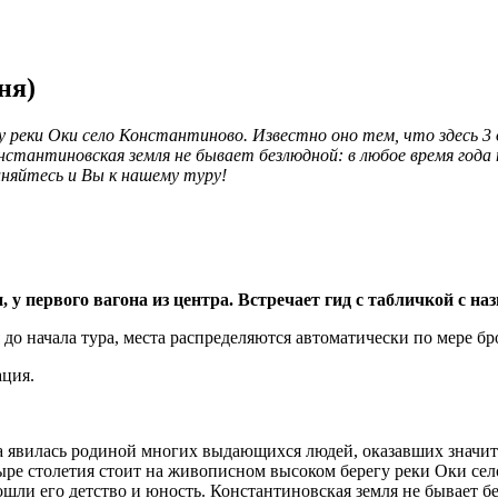
ня)
еки Оки село Константиново. Известно оно тем, что здесь 3 о
нстантиновская земля не бывает безлюдной: в любое время года
няйтесь и Вы к нашему туру!
у первого вагона из центра. Встречает гид с табличкой с на
я до начала тура, места распределяются автоматически по мере б
ация.
а явилась родиной многих выдающихся людей, оказавших значит
ре столетия стоит на живописном высоком берегу реки Оки село 
шли его детство и юность. Константиновская земля не бывает б