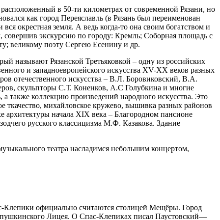
расположенный в 50-ти километрах от современной Рязани, но
новался как город Переяславль (в Рязань был переименован
вся окрестная земля. А ведь когда-то она своим богатством и
м, совершив экскурсию по городу: Кремль; Соборная площадь с
у; великому поэту Сергею Есенину и др.
орый называют Рязанской Третьяковкой – одну из российских
твенного и западноевропейского искусства XV-XX веков разных
ров отечественного искусства – В.Л. Боровиковский, В.А.
еров, скульпторы С.Т. Коненков, А.С Голубкина и многие
ь, а также коллекцию произведений народного искусства. Это
кое ткачество, михайловское кружево, вышивка разных районов
е архитектуры начала XIX века – Благородном пансионе
зодчего русского классицизма М.Ф. Казакова. Здание
музыкального театра насладимся небольшим концертом,
пас-Клепики официально считаются столицей Мещёры. Город
том пушкинского Лицея. О Спас-Клепиках писал Паустовский—