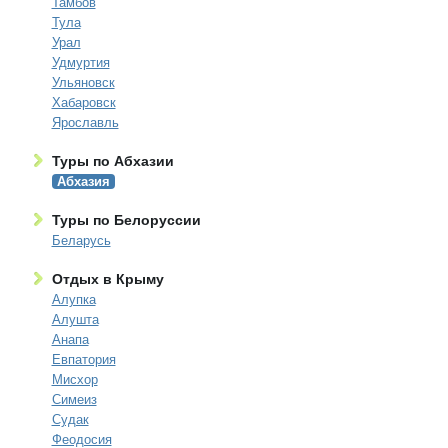
Тамбов
Тула
Урал
Удмуртия
Ульяновск
Хабаровск
Ярославль
Туры по Абхазии
Абхазия
Туры по Белоруссии
Беларусь
Отдых в Крыму
Алупка
Алушта
Анапа
Евпатория
Мисхор
Симеиз
Судак
Феодосия