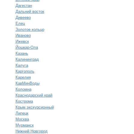
Дагестан
Дальний восток
Дивеево
Елец
Золотое кольцо
Иваново
Ижевск
Йошкар-Ола
Казань
Калининград
Калуга
Каргополь
Карелия
КавМинВоды
Коломна
Краснодарский край
Кострома
Крым экскурсионный
Липецк
Москва
Мурманск
Нижний Новгород