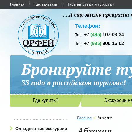
Главная
Как заказать
Турагентствам и туристам
... А еще жизнь прекрасн
Телефон:
+7
(495)
107-03-34
Тел:
+7
(985)
906-16-02
Тел:
Бронируйте ту
33 года в российском туриз
Где купить?
Экскурсии н
»
Главная
Абхазия
Абхазия
Однодневные экскурсии