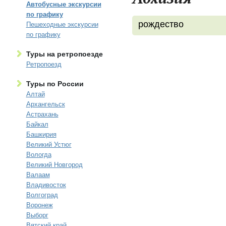
Автобусные экскурсии
по графику
рождество
Пешеходные экскурсии
по графику
Туры на ретропоезде
Ретропоезд
Туры по России
Алтай
Архангельск
Астрахань
Байкал
Башкирия
Великий Устюг
Вологда
Великий Новгород
Валаам
Владивосток
Волгоград
Воронеж
Выборг
Вятский край