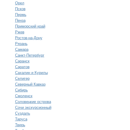
Орел
Псков
Пермь
Пенза
Приморский край
Ржев
Ростов-на-Дону
Рязань
Самара
Санкт-Петербург
Саранск
Саратов
Сахалин и Курилы
Селигер
Северный Кавказ
Сибирь
Смоленск
Соловецкие острова
Сочи экскурсионный
Суздаль
Таруса
Тверь