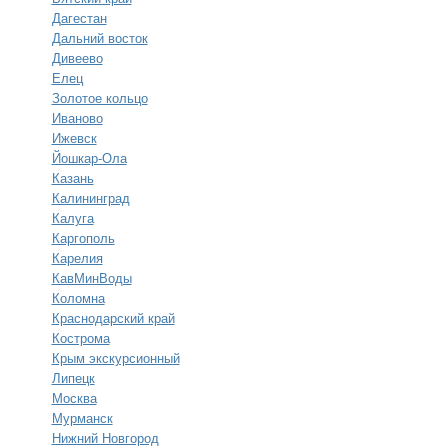
Дагестан
Дальний восток
Дивеево
Елец
Золотое кольцо
Иваново
Ижевск
Йошкар-Ола
Казань
Калининград
Калуга
Каргополь
Карелия
КавМинВоды
Коломна
Краснодарский край
Кострома
Крым экскурсионный
Липецк
Москва
Мурманск
Нижний Новгород