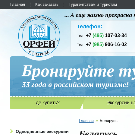
Главная
Как заказать
Турагентствам и туристам
... А еще жизнь прекрасн
Телефон:
+7
(495)
107-03-34
Тел:
+7
(985)
906-16-02
Тел:
Бронируйте ту
33 года в российском туриз
Где купить?
Экскурсии н
»
Главная
Беларусь
Беларусь
Однодневные экскурсии