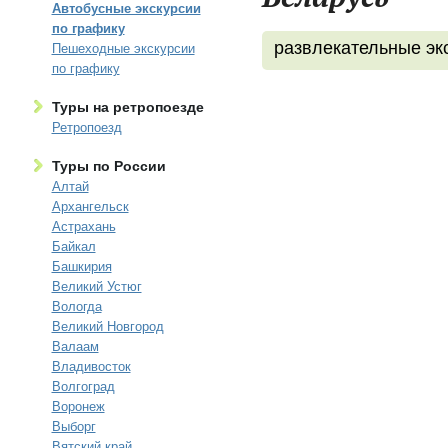
Автобусные экскурсии
по графику
развлекательные эк
Пешеходные экскурсии
по графику
Туры на ретропоезде
Ретропоезд
Туры по России
Алтай
Архангельск
Астрахань
Байкал
Башкирия
Великий Устюг
Вологда
Великий Новгород
Валаам
Владивосток
Волгоград
Воронеж
Выборг
Вятский край