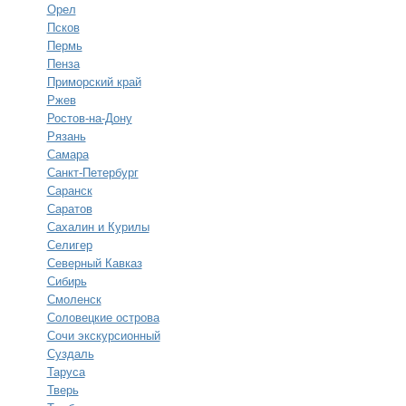
Орел
Псков
Пермь
Пенза
Приморский край
Ржев
Ростов-на-Дону
Рязань
Самара
Санкт-Петербург
Саранск
Саратов
Сахалин и Курилы
Селигер
Северный Кавказ
Сибирь
Смоленск
Соловецкие острова
Сочи экскурсионный
Суздаль
Таруса
Тверь