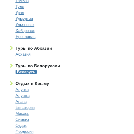
Тамбов
Тула
Урал
Удмуртия
Ульяновск
Хабаровск
Ярославль
Туры по Абхазии
Абхазия
Туры по Белоруссии
Беларусь
Отдых в Крыму
Алупка
Алушта
Анапа
Евпатория
Мисхор
Симеиз
Судак
Феодосия