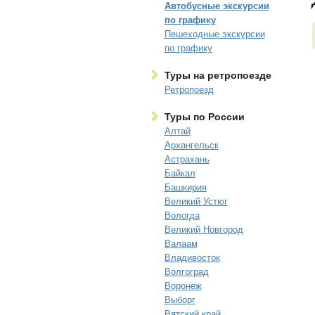
Автобусные экскурсии
по графику
Пешеходные экскурсии
по графику
Туры на ретропоезде
Ретропоезд
Туры по России
Алтай
Архангельск
Астрахань
Байкал
Башкирия
Великий Устюг
Вологда
Великий Новгород
Валаам
Владивосток
Волгоград
Воронеж
Выборг
Вятский край