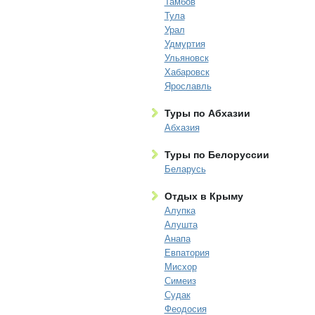
Тамбов
Тула
Урал
Удмуртия
Ульяновск
Хабаровск
Ярославль
Туры по Абхазии
Абхазия
Туры по Белоруссии
Беларусь
Отдых в Крыму
Алупка
Алушта
Анапа
Евпатория
Мисхор
Симеиз
Судак
Феодосия