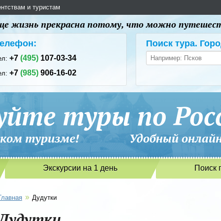
ентствам и туристам
 еще жизнь прекрасна потому, что можно путешес
елефон:
Поиск тура. Горо
+7
(495)
107-03-34
ел:
+7
(985)
906-16-02
ел:
уйте туры по Рос
сийском туризме! Удобный онлайн-
Экскурсии на 1 день
Поиск 
»
Главная
Дудутки
Дудутки