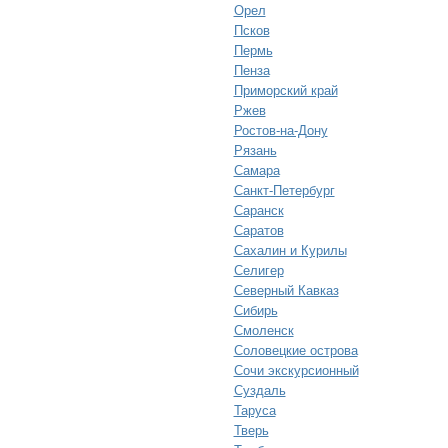
Орел
Псков
Пермь
Пенза
Приморский край
Ржев
Ростов-на-Дону
Рязань
Самара
Санкт-Петербург
Саранск
Саратов
Сахалин и Курилы
Селигер
Северный Кавказ
Сибирь
Смоленск
Соловецкие острова
Сочи экскурсионный
Суздаль
Таруса
Тверь