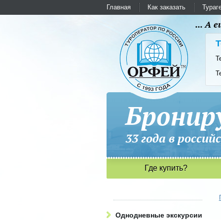
Главная
Как заказать
Тураг
... А
Т
Т
Т
Бронир
33 года в рос
Где купить?
Однодневные экскурсии