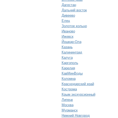
Дагестан
Дальний восток
Дивеево
Елец
Золотое кольцо
Иваново
Ижевск
Йошкар-Ола
Казань
Калининград
Калуга
Каргополь
Карелия
КавМинВоды
Коломна
Краснодарский край
Кострома
Крым экскурсионный
Липецк
Москва
Мурманск
Нижний Новгород