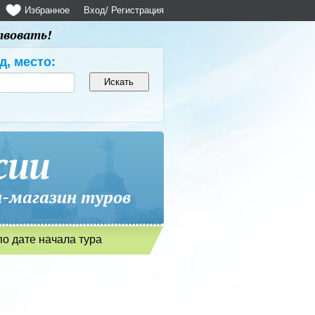
Избранное
Вход
/ Регистрация
твовать!
д, место:
сии
магазин туров
по дате начала тура