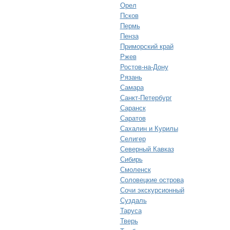
Орел
Псков
Пермь
Пенза
Приморский край
Ржев
Ростов-на-Дону
Рязань
Самара
Санкт-Петербург
Саранск
Саратов
Сахалин и Курилы
Селигер
Северный Кавказ
Сибирь
Смоленск
Соловецкие острова
Сочи экскурсионный
Суздаль
Таруса
Тверь