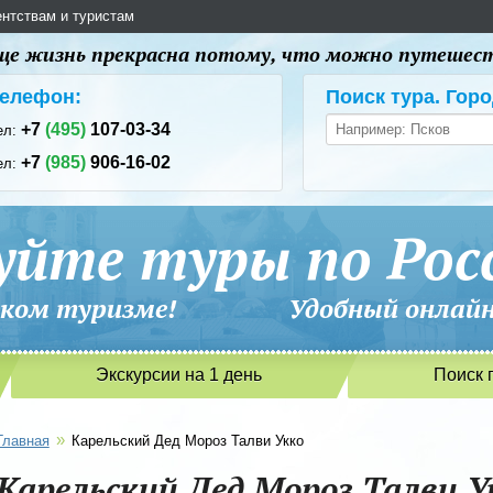
ентствам и туристам
 еще жизнь прекрасна потому, что можно путешес
елефон:
Поиск тура. Горо
+7
(495)
107-03-34
ел:
+7
(985)
906-16-02
ел:
уйте туры по Рос
сийском туризме! Удобный онлайн-
Экскурсии на 1 день
Поиск 
»
Главная
Карельский Дед Мороз Талви Укко
Карельский Дед Мороз Талви У