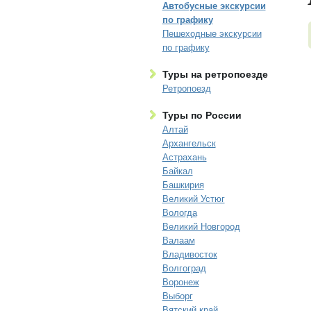
Автобусные экскурсии
по графику
Пешеходные экскурсии
по графику
Туры на ретропоезде
Ретропоезд
Туры по России
Алтай
Архангельск
Астрахань
Байкал
Башкирия
Великий Устюг
Вологда
Великий Новгород
Валаам
Владивосток
Волгоград
Воронеж
Выборг
Вятский край