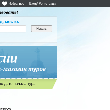
Избранное
Вход
/ Регистрация
твовать!
д, место:
сии
магазин туров
по дате начала тура
кко