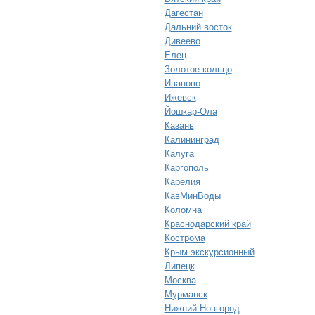
Дагестан
Дальний восток
Дивеево
Елец
Золотое кольцо
Иваново
Ижевск
Йошкар-Ола
Казань
Калининград
Калуга
Каргополь
Карелия
КавМинВоды
Коломна
Краснодарский край
Кострома
Крым экскурсионный
Липецк
Москва
Мурманск
Нижний Новгород