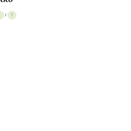
↓
↑
/