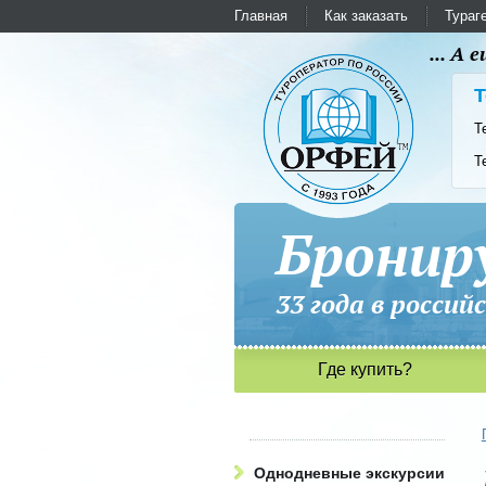
Главная
Как заказать
Тураг
... А
Т
Т
Т
Бронир
33 года в рос
Где купить?
Однодневные экскурсии