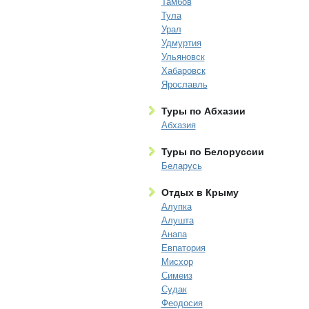
Тамбов
Тула
Урал
Удмуртия
Ульяновск
Хабаровск
Ярославль
Туры по Абхазии
Абхазия
Туры по Белоруссии
Беларусь
Отдых в Крыму
Алупка
Алушта
Анапа
Евпатория
Мисхор
Симеиз
Судак
Феодосия