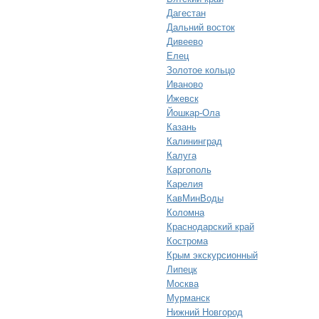
Дагестан
Дальний восток
Дивеево
Елец
Золотое кольцо
Иваново
Ижевск
Йошкар-Ола
Казань
Калининград
Калуга
Каргополь
Карелия
КавМинВоды
Коломна
Краснодарский край
Кострома
Крым экскурсионный
Липецк
Москва
Мурманск
Нижний Новгород