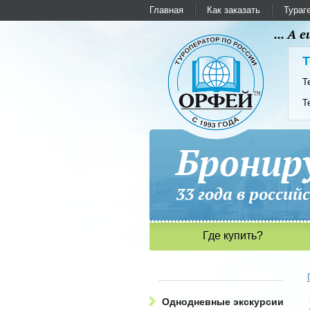
Главная
Как заказать
Тураг
... А
Т
Т
Т
Бронир
33 года в рос
Где купить?
Однодневные экскурсии