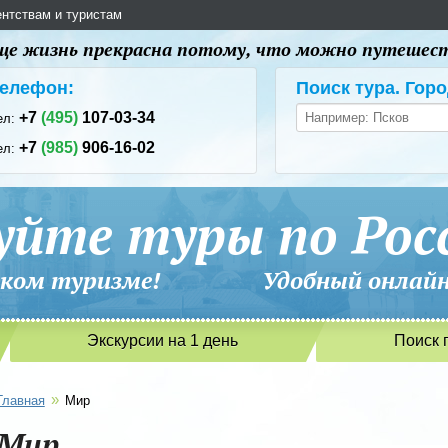
ентствам и туристам
 еще жизнь прекрасна потому, что можно путешес
елефон:
Поиск тура. Горо
+7
(495)
107-03-34
ел:
+7
(985)
906-16-02
ел:
уйте туры по Рос
сийском туризме! Удобный онлайн-
Экскурсии на 1 день
Поиск 
»
Главная
Мир
Мир