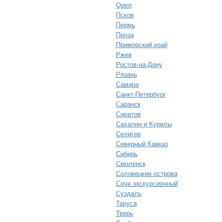
Орел
Псков
Пермь
Пенза
Приморский край
Ржев
Ростов-на-Дону
Рязань
Самара
Санкт-Петербург
Саранск
Саратов
Сахалин и Курилы
Селигер
Северный Кавказ
Сибирь
Смоленск
Соловецкие острова
Сочи экскурсионный
Суздаль
Таруса
Тверь