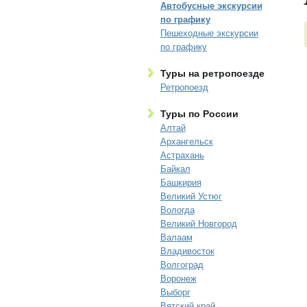
Автобусные экскурсии
по графику
Пешеходные экскурсии
по графику
Туры на ретропоезде
Ретропоезд
Туры по России
Алтай
Архангельск
Астрахань
Байкал
Башкирия
Великий Устюг
Вологда
Великий Новгород
Валаам
Владивосток
Волгоград
Воронеж
Выборг
Вятский край