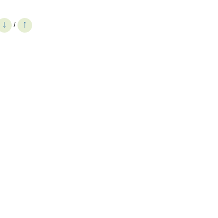
↓
↑
/