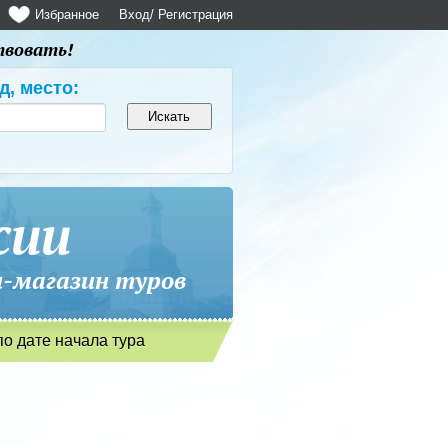
Избранное
Вход
/ Регистрация
твовать!
д, место:
сии
магазин туров
по дате начала тура