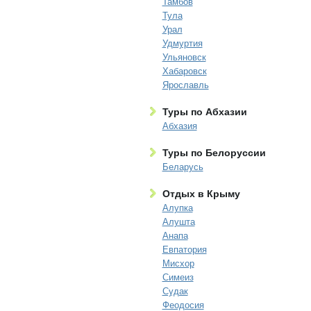
Тамбов
Тула
Урал
Удмуртия
Ульяновск
Хабаровск
Ярославль
Туры по Абхазии
Абхазия
Туры по Белоруссии
Беларусь
Отдых в Крыму
Алупка
Алушта
Анапа
Евпатория
Мисхор
Симеиз
Судак
Феодосия