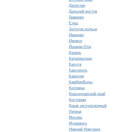
Дагестан
Дальний восток
Дивеево
Елец
Золотое кольцо
Иваново
Ижевск
Йошкар-Ола
Казань
Калининград
Калуга
Каргополь
Карелия
КавМинВоды
Коломна
Краснодарский край
Кострома
Крым экскурсионный
Липецк
Москва
Мурманск
Нижний Новгород