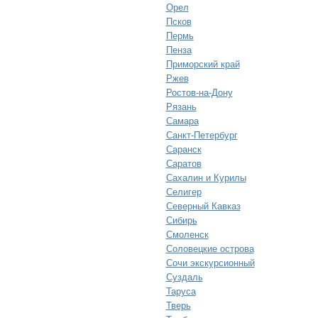
Орел
Псков
Пермь
Пенза
Приморский край
Ржев
Ростов-на-Дону
Рязань
Самара
Санкт-Петербург
Саранск
Саратов
Сахалин и Курилы
Селигер
Северный Кавказ
Сибирь
Смоленск
Соловецкие острова
Сочи экскурсионный
Суздаль
Таруса
Тверь