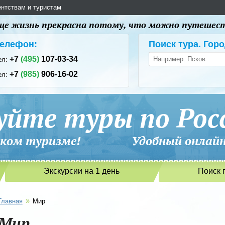
ентствам и туристам
 еще жизнь прекрасна потому, что можно путешес
елефон:
Поиск тура. Горо
+7
(495)
107-03-34
ел:
+7
(985)
906-16-02
ел:
уйте туры по Рос
сийском туризме! Удобный онлайн-
Экскурсии на 1 день
Поиск 
»
Главная
Мир
Мир