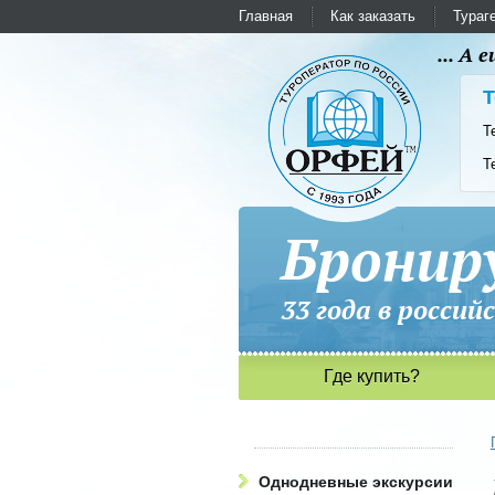
Главная
Как заказать
Тураг
... А
Т
Т
Т
Бронир
33 года в рос
Где купить?
Однодневные экскурсии