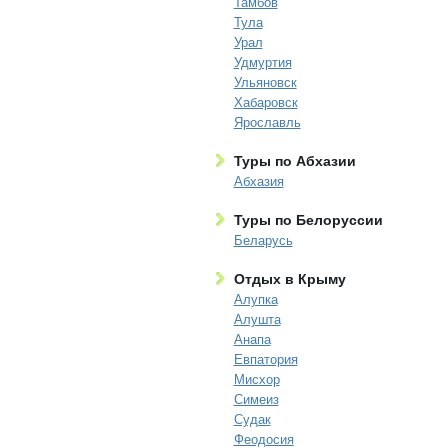
Тамбов
Тула
Урал
Удмуртия
Ульяновск
Хабаровск
Ярославль
Туры по Абхазии
Абхазия
Туры по Белоруссии
Беларусь
Отдых в Крыму
Алупка
Алушта
Анапа
Евпатория
Мисхор
Симеиз
Судак
Феодосия