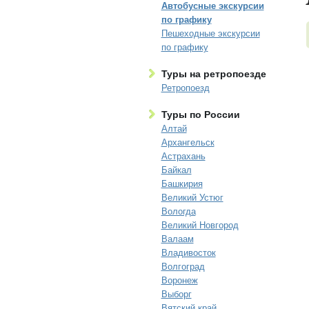
Автобусные экскурсии
по графику
Пешеходные экскурсии
по графику
Туры на ретропоезде
Ретропоезд
Туры по России
Алтай
Архангельск
Астрахань
Байкал
Башкирия
Великий Устюг
Вологда
Великий Новгород
Валаам
Владивосток
Волгоград
Воронеж
Выборг
Вятский край