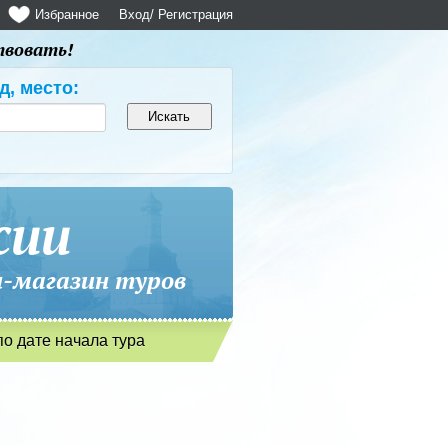
Избранное
Вход
/ Регистрация
твовать!
д, место:
сии
магазин туров
по дате начала тура