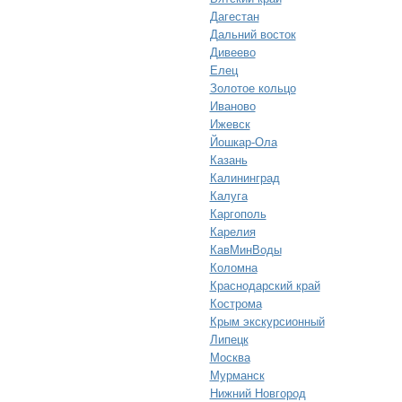
Дагестан
Дальний восток
Дивеево
Елец
Золотое кольцо
Иваново
Ижевск
Йошкар-Ола
Казань
Калининград
Калуга
Каргополь
Карелия
КавМинВоды
Коломна
Краснодарский край
Кострома
Крым экскурсионный
Липецк
Москва
Мурманск
Нижний Новгород