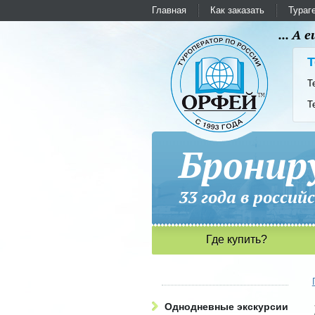
Главная
Как заказать
Тураг
... А
Т
Т
Т
Бронир
33 года в рос
Где купить?
Однодневные экскурсии