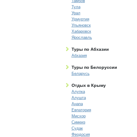
Тамбов
Тула
Урал
Удмуртия
Ульяновск
Хабаровск
Ярославль
Туры по Абхазии
Абхазия
Туры по Белоруссии
Беларусь
Отдых в Крыму
Алупка
Алушта
Анапа
Евпатория
Мисхор
Симеиз
Судак
Феодосия