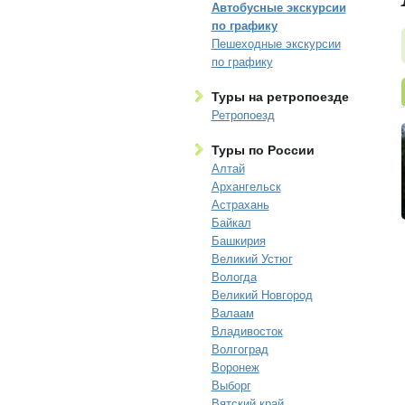
Автобусные экскурсии
по графику
Пешеходные экскурсии
по графику
Туры на ретропоезде
Ретропоезд
Туры по России
Алтай
Архангельск
Астрахань
Байкал
Башкирия
Великий Устюг
Вологда
Великий Новгород
Валаам
Владивосток
Волгоград
Воронеж
Выборг
Вятский край