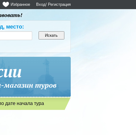
Избранное
Вход
/ Регистрация
твовать!
д, место:
сии
магазин туров
по дате начала тура