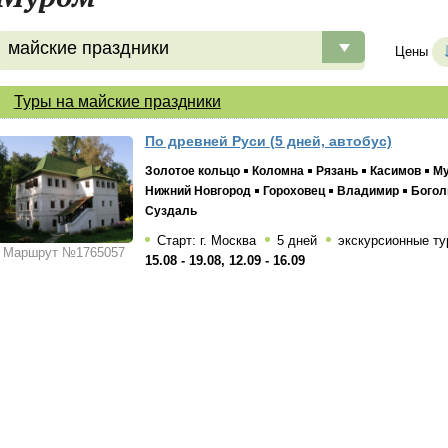
майские праздники
Цены
Туры на майские праздники
По древней Руси (5 дней, автобус)
Золотое кольцо
Коломна
Рязань
Касимов
М
Нижний Новгород
Гороховец
Владимир
Богол
Суздаль
Старт: г. Москва
5 дней
экскурсионные ту
Маршрут №1765057
15.08 - 19.08, 12.09 - 16.09