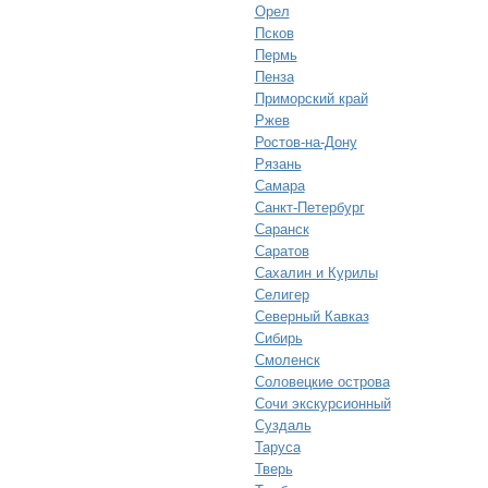
Орел
Псков
Пермь
Пенза
Приморский край
Ржев
Ростов-на-Дону
Рязань
Самара
Санкт-Петербург
Саранск
Саратов
Сахалин и Курилы
Селигер
Северный Кавказ
Сибирь
Смоленск
Соловецкие острова
Сочи экскурсионный
Суздаль
Таруса
Тверь