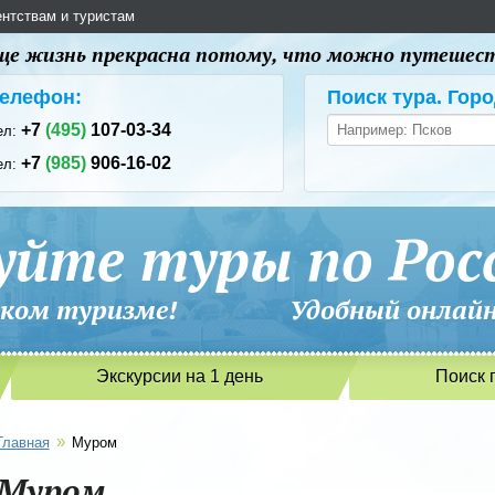
ентствам и туристам
 еще жизнь прекрасна потому, что можно путешес
елефон:
Поиск тура. Горо
+7
(495)
107-03-34
ел:
+7
(985)
906-16-02
ел:
уйте туры по Рос
сийском туризме! Удобный онлайн-
Экскурсии на 1 день
Поиск 
»
Главная
Муром
Муром