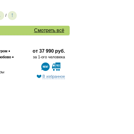
↓
↑
/
Смотреть всё
от 37 990 руб.
уром
за 1-ого человека
юбово
ры
В избранное