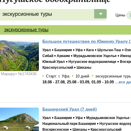
экскурсионные туры
Цены
экскурсионные туры
Большое путешествие по Южному Уралу (
Урал
Башкирия
Уфа
Кага
Шульган-Таш
Озе
Сибай
Аркаим
Мурадымовское Ущелье
Имен
Южный Урал
Нугушское водохранилище
Воскр
Красноусольский
Шиханы
Маршрут №1743436
Старт: г. Уфа
10 дней
экскурсионные тур
18.08 - 27.08, 25.08 - 03.09, 01.09 - 10.09
…все да
Башкирский Урал (7 дней)
Урал
Башкирия
Уфа
Мурадымовское Ущелье
Национальный парк Башкирия
Нугушское водох
Воскресенское
Шиханы
Красноусольский