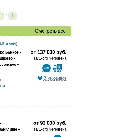
↓
↑
/
Смотреть всё
10 дней)
от 137 000 руб.
ро Банное
за 1-ого человека
дяшево
есенское
В избранное
ы
ты
от 93 000 руб.
за 1-ого человека
ранилище