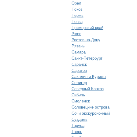
Орел
Псков
Пермь
Пенза
Приморский край
Ржев
Ростов-на-Дону
Рязань
Самара
Санкт-Петербург
Саранск
Саратов
Сахалин и Курилы
Селигер
Северный Кавказ
Сибирь
Смоленск
Соловецкие острова
Сочи экскурсионный
Суздаль
Таруса
Тверь