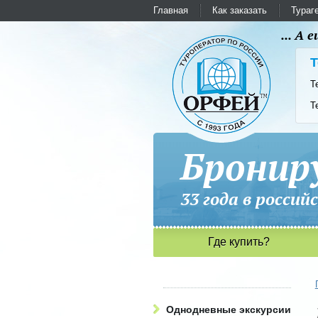
Главная
Как заказать
Тураг
... А
Т
Т
Т
Бронир
33 года в рос
Где купить?
Однодневные экскурсии