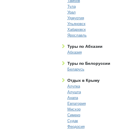
Тамбов
Тула
Урал
Удмуртия
Ульяновск
Хабаровск
Ярославль
Туры по Абхазии
Абхазия
Туры по Белоруссии
Беларусь
Отдых в Крыму
Алупка
Алушта
Анапа
Евпатория
Мисхор
Симеиз
Судак
Феодосия