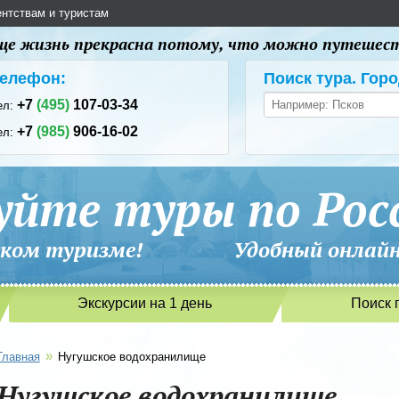
ентствам и туристам
 еще жизнь прекрасна потому, что можно путешес
елефон:
Поиск тура. Горо
+7
(495)
107-03-34
ел:
+7
(985)
906-16-02
ел:
уйте туры по Рос
сийском туризме! Удобный онлайн-
Экскурсии на 1 день
Поиск 
»
Главная
Нугушское водохранилище
Нугушское водохранилище