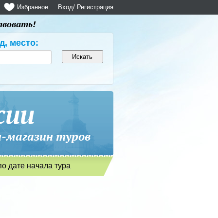
Избранное
Вход
/ Регистрация
твовать!
д, место:
сии
магазин туров
по дате начала тура