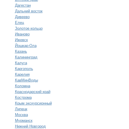
Дагестан
Дальний восток
Дивеево
Елец
Золотое кольцо
Иваново
Ижевск
Йошкар-Ола
Казань
Калининград
Калуга
Каргополь
Карелия
КавМинВоды
Коломна
Краснодарский край
Кострома
Крым экскурсионный
Липецк
Москва
Мурманск
Нижний Новгород