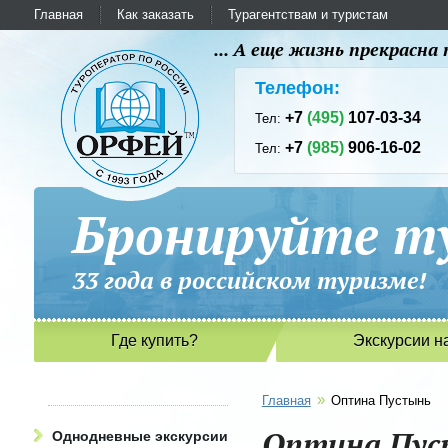
Главная
Как заказать
Турагентствам и туристам
... А еще жизнь прекрасн
Телефон:
+7
(495)
107-03-34
Тел:
+7
(985)
906-16-02
Тел:
Бронируйте ту
33 года в российском туриз
Где купить?
Экскурсии н
»
Главная
Оптина Пустынь
Оптина Пус
Однодневные экскурсии