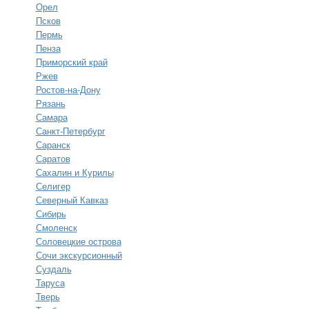
Орел
Псков
Пермь
Пенза
Приморский край
Ржев
Ростов-на-Дону
Рязань
Самара
Санкт-Петербург
Саранск
Саратов
Сахалин и Курилы
Селигер
Северный Кавказ
Сибирь
Смоленск
Соловецкие острова
Сочи экскурсионный
Суздаль
Таруса
Тверь