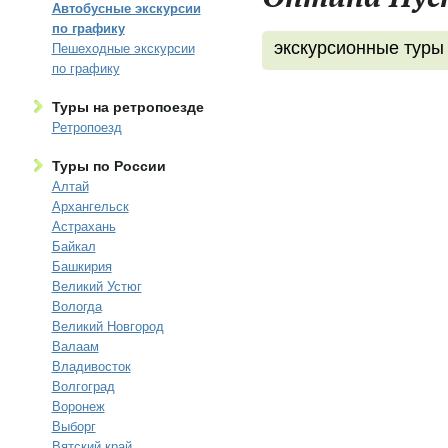
Автобусные экскурсии
по графику
экскурсионные туры
Пешеходные экскурсии
по графику
Туры на ретропоезде
Ретропоезд
Туры по России
Алтай
Архангельск
Астрахань
Байкал
Башкирия
Великий Устюг
Вологда
Великий Новгород
Валаам
Владивосток
Волгоград
Воронеж
Выборг
Вятский край