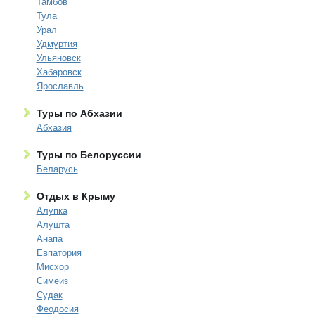
Тамбов
Тула
Урал
Удмуртия
Ульяновск
Хабаровск
Ярославль
Туры по Абхазии
Абхазия
Туры по Белоруссии
Беларусь
Отдых в Крыму
Алупка
Алушта
Анапа
Евпатория
Мисхор
Симеиз
Судак
Феодосия