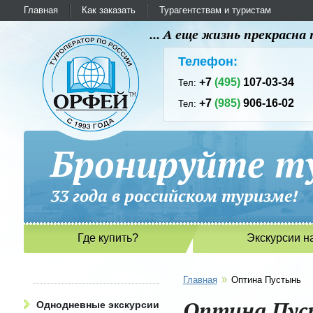
Главная
Как заказать
Турагентствам и туристам
... А еще жизнь прекрасн
Телефон:
+7
(495)
107-03-34
Тел:
+7
(985)
906-16-02
Тел:
Бронируйте ту
33 года в российском туриз
Где купить?
Экскурсии н
»
Главная
Оптина Пустынь
Оптина Пус
Однодневные экскурсии