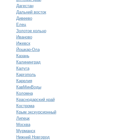
Дагестан
Дальний восток
Дивеево
Елец
Золотое кольцо
Иваново
Ижевск
Йошкар-Ола
Казань
Калининград
Калуга
Каргополь
Карелия
КавМинВоды
Коломна
Краснодарский край
Кострома
Крым экскурсионный
Липецк
Москва
Мурманск
Нижний Новгород