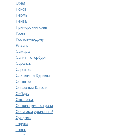
Орел
Псков
Пермь
Пенза
Приморский край
Ржев
Ростов-на-Дону
Рязань
Самара
Санкт-Петербург
Саранск
Саратов
Сахалин и Курилы
Селигер
Северный Кавказ
Сибирь
Смоленск
Соловецкие острова
Сочи экскурсионный
Суздаль
Таруса
Тверь