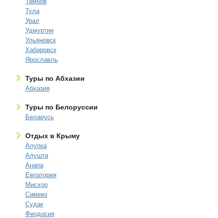
Тамбов
Тула
Урал
Удмуртия
Ульяновск
Хабаровск
Ярославль
Туры по Абхазии
Абхазия
Туры по Белоруссии
Беларусь
Отдых в Крыму
Алупка
Алушта
Анапа
Евпатория
Мисхор
Симеиз
Судак
Феодосия