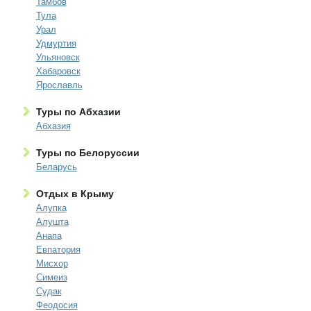
Тамбов
Тула
Урал
Удмуртия
Ульяновск
Хабаровск
Ярославль
Туры по Абхазии
Абхазия
Туры по Белоруссии
Беларусь
Отдых в Крыму
Алупка
Алушта
Анапа
Евпатория
Мисхор
Симеиз
Судак
Феодосия