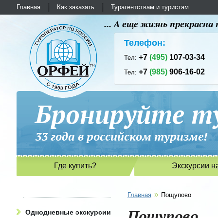
Главная
Как заказать
Турагентствам и туристам
... А еще жизнь прекрасн
Телефон:
+7
(495)
107-03-34
Тел:
+7
(985)
906-16-02
Тел:
Бронируйте ту
33 года в российском туриз
Где купить?
Экскурсии н
»
Главная
Пощупово
Пощупово
Однодневные экскурсии