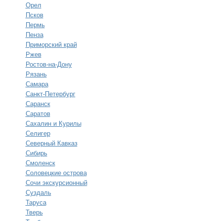
Орел
Псков
Пермь
Пенза
Приморский край
Ржев
Ростов-на-Дону
Рязань
Самара
Санкт-Петербург
Саранск
Саратов
Сахалин и Курилы
Селигер
Северный Кавказ
Сибирь
Смоленск
Соловецкие острова
Сочи экскурсионный
Суздаль
Таруса
Тверь