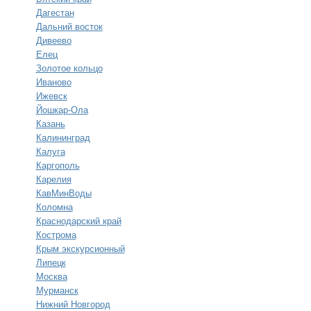
Дагестан
Дальний восток
Дивеево
Елец
Золотое кольцо
Иваново
Ижевск
Йошкар-Ола
Казань
Калининград
Калуга
Каргополь
Карелия
КавМинВоды
Коломна
Краснодарский край
Кострома
Крым экскурсионный
Липецк
Москва
Мурманск
Нижний Новгород