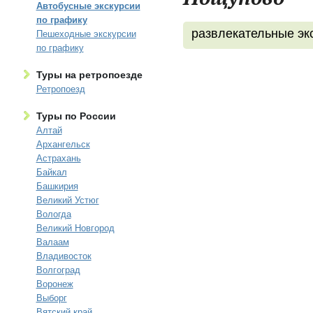
Автобусные экскурсии
по графику
развлекательные эк
Пешеходные экскурсии
по графику
Туры на ретропоезде
Ретропоезд
Туры по России
Алтай
Архангельск
Астрахань
Байкал
Башкирия
Великий Устюг
Вологда
Великий Новгород
Валаам
Владивосток
Волгоград
Воронеж
Выборг
Вятский край