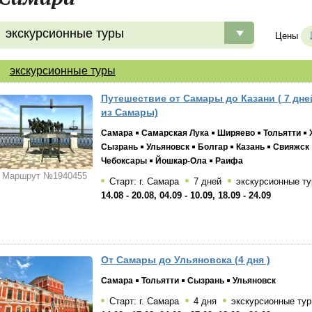
экскурсионные туры
Цены
экскурсионные туры
Путешествие от Самары до Казани ( 7 дне
из Самары)
Самара
Самарская Лука
Ширяево
Тольятти
Сызрань
Ульяновск
Болгар
Казань
Свияжск
Чебоксары
Йошкар-Ола
Раифа
Маршрут №1940455
Старт: г. Самара
7 дней
экскурсионные т
14.08 - 20.08, 04.09 - 10.09, 18.09 - 24.09
От Самары до Ульяновска (4 дня )
Самара
Тольятти
Сызрань
Ульяновск
Старт: г. Самара
4 дня
экскурсионные ту