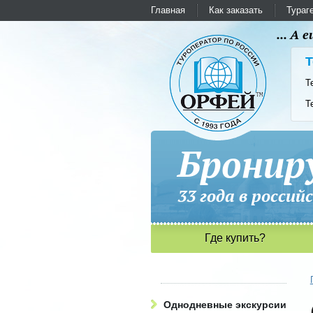
Главная
Как заказать
Тураг
... А
Т
Т
Т
Бронир
33 года в рос
Где купить?
Однодневные экскурсии