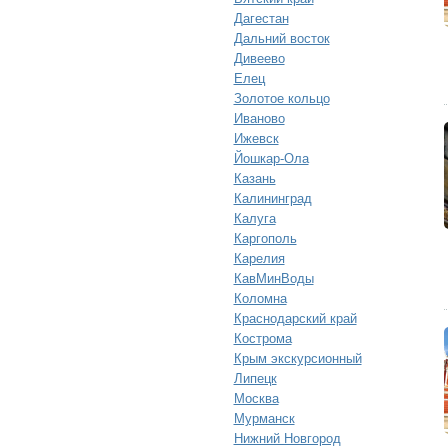
Дагестан
Дальний восток
Дивеево
Елец
Золотое кольцо
Иваново
Ижевск
Йошкар-Ола
Казань
Калининград
Калуга
Каргополь
Карелия
КавМинВоды
Коломна
Краснодарский край
Кострома
Крым экскурсионный
Липецк
Москва
Мурманск
Нижний Новгород