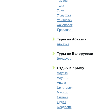
Тамбов
Тула
Урал
Удмуртия
Ульяновск
Хабаровск
Ярославль
Туры по Абхазии
Абхазия
Туры по Белоруссии
Беларусь
Отдых в Крыму
Алупка
Алушта
Анапа
Евпатория
Мисхор
Симеиз
Судак
Феодосия