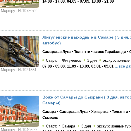
14.08 - 17.08, 04.09 - 07.09, 18.09 - 21.09
Маршрут №1978072
Жигулевские выходные в Самаре ( 3 дня, 
автобус)
Самарская Лука
Тольятти
замок Гарибальди
Старт: г. Жигулевск
3 дня
экскурсионные
07.08 - 09.08, 11.09 - 13.09, 03.01 - 05.01
…все да
Маршрут №1921851
Вояж от Самары до Сызрани ( 3 дня, авто
Самары)
Самара
Самарская Лука
Хрящевка
Тольятти
Сызрань
Старт: г. Самара
3 дня
экскурсионные ту
Маршрут №1940590