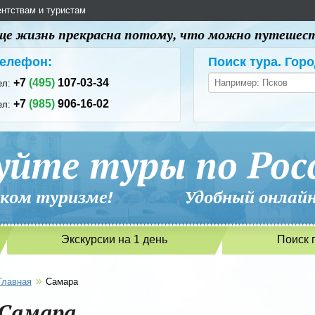
ентствам и туристам
 еще жизнь прекрасна потому, что можно путешес
елефон:
Поиск тура. Горо
+7
(495)
107-03-34
ел:
+7
(985)
906-16-02
ел:
уйте туры по Рос
сийском туризме! Удобный онлайн-
Экскурсии на 1 день
Поиск 
»
Главная
Самара
Самара