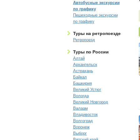
Автобусные экскурсии
по графику
Пешеходные экскурсии
по графику
Туры на ретропоезде
Ретропоезд
Туры по России
Алтай
Архангельск
Астрахань
Байкал
Башкирия
Великий Устюг
Вологда
Великий Новгород
Валаам
Владивосток
Волгоград
Воронеж
Выборг
Вятский край