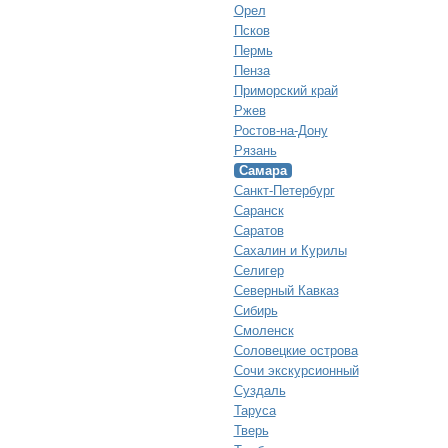
Орел
Псков
Пермь
Пенза
Приморский край
Ржев
Ростов-на-Дону
Рязань
Самара
Санкт-Петербург
Саранск
Саратов
Сахалин и Курилы
Селигер
Северный Кавказ
Сибирь
Смоленск
Соловецкие острова
Сочи экскурсионный
Суздаль
Таруса
Тверь