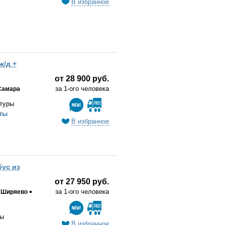
В избранное
ж/д +
от 28 900 руб.
за 1-ого человека
Самара
 туры
ты
В избранное
бус из
от 27 950 руб.
за 1-ого человека
Ширяево
ры
В избранное