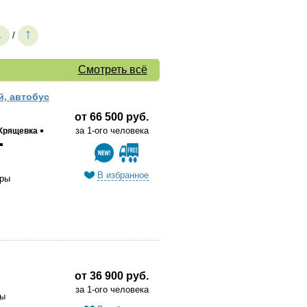
↓
↑
/
Смотреть всё
й, автобус
от 66 500 руб.
за 1-ого человека
Хрящевка
В избранное
уры
от 36 900 руб.
за 1-ого человека
ры