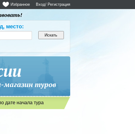
Избранное
Вход
/ Регистрация
твовать!
д, место:
сии
магазин туров
по дате начала тура