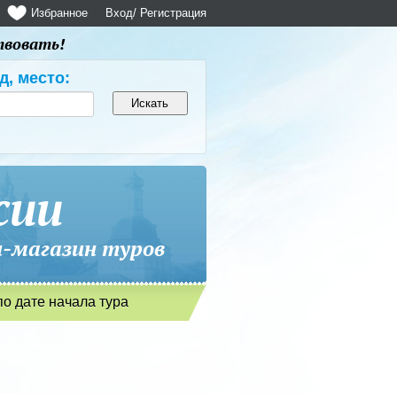
Избранное
Вход
/ Регистрация
твовать!
д, место:
сии
магазин туров
по дате начала тура