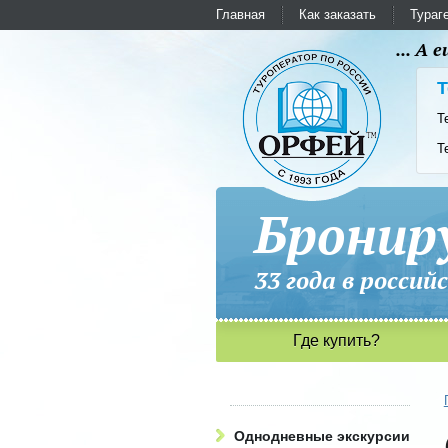
Главная
Как заказать
Тураг
... А
Т
Т
Т
Бронир
33 года в рос
Где купить?
Однодневные экскурсии