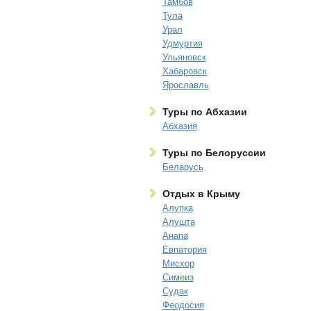
Тамбов
Тула
Урал
Удмуртия
Ульяновск
Хабаровск
Ярославль
Туры по Абхазии
Абхазия
Туры по Белоруссии
Беларусь
Отдых в Крыму
Алупка
Алушта
Анапа
Евпатория
Мисхор
Симеиз
Судак
Феодосия