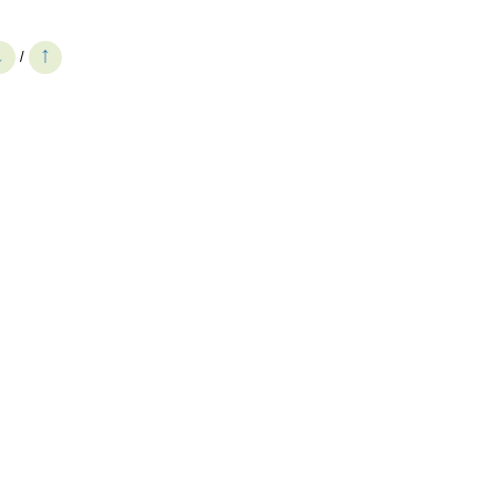
↓
↑
/