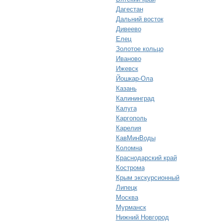
Дагестан
Дальний восток
Дивеево
Елец
Золотое кольцо
Иваново
Ижевск
Йошкар-Ола
Казань
Калининград
Калуга
Каргополь
Карелия
КавМинВоды
Коломна
Краснодарский край
Кострома
Крым экскурсионный
Липецк
Москва
Мурманск
Нижний Новгород