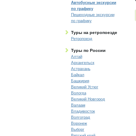
Автобусные экскурсии
по графику
Пешеходные экскурсии
по графику
Туры на ретропоезде
Ретропоезд
Туры по России
Алтай
Архангельск
Астрахань
Байкал
Башкирия
Великий Устюг
Вологда
Великий Новгород
Валаам
Владивосток
Волгоград
Воронеж
Выборг
Вятский край