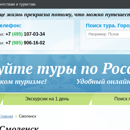
ентствам и туристам
 еще жизнь прекрасна потому, что можно путешес
елефон:
Поиск тура. Горо
+7
(495)
107-03-34
ел:
+7
(985)
906-16-02
ел:
уйте туры по Рос
сийском туризме! Удобный онлайн-
Экскурсии на 1 день
Поиск 
»
Главная
Смоленск
Смоленск