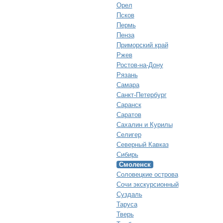
Орел
Псков
Пермь
Пенза
Приморский край
Ржев
Ростов-на-Дону
Рязань
Самара
Санкт-Петербург
Саранск
Саратов
Сахалин и Курилы
Селигер
Северный Кавказ
Сибирь
Смоленск
Соловецкие острова
Сочи экскурсионный
Суздаль
Таруса
Тверь