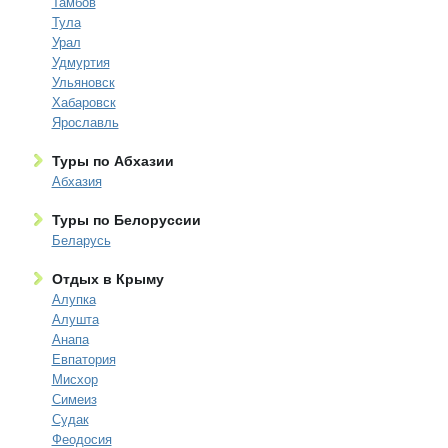
Тамбов
Тула
Урал
Удмуртия
Ульяновск
Хабаровск
Ярославль
Туры по Абхазии
Абхазия
Туры по Белоруссии
Беларусь
Отдых в Крыму
Алупка
Алушта
Анапа
Евпатория
Мисхор
Симеиз
Судак
Феодосия