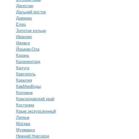
Дагестан
Дальний восток
Дивеево
Елец
Золотое кольцо
Иваново
Ижевск
Йошкар-Ола
Казань
Калининград
Калуга
Каргополь
Карелия
КавМинВоды
Коломна
Краснодарский край
Кострома
Крым экскурсионный
Липецк
Москва
Мурманск
Нижний Новгород