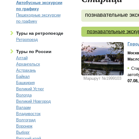
Автобусные экскурсии
по графику
познавательные экс
Пешеходные экскурсии
по графику
познавательные экску
Туры на ретропоезде
Ретропоезд
Горо
Туры по России
Москв
Алтай
Масло
Архангельск
Стар
Астрахань
автоб
Байкал
Маршрут №1999103
07.08,
Башкирия
Великий Устюг
Вологда
Великий Новгород
Валаам
Владивосток
Волгоград
Воронеж
Выборг
Вятский край