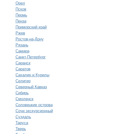
Орел
Псков
Пермь
Пенза
Приморский край
Ржев
Ростов-на-Дону
Рязань
Самара
Санкт-Петербург
Саранск
Саратов
Сахалин и Курилы
Селигер
Северный Кавказ
Сибирь
Смоленск
Соловецкие острова
Сочи экскурсионный
Суздаль
Таруса
Тверь