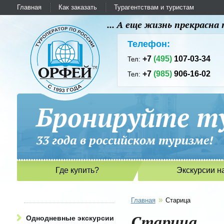
Главная
Как заказать
Турагентствам и туристам
... А еще жизнь прекрасн
Телефон:
+7
(495)
107-03-34
Тел:
+7
(985)
906-16-02
Тел:
Бронируйте ту
33 года в российском туриз
Где купить?
Экскурсии н
»
Главная
Старица
Старица
Однодневные экскурсии