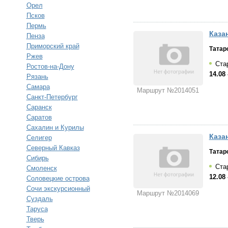
Орел
Псков
Пермь
Казан
Пенза
Приморский край
Татар
Ржев
Стар
Ростов-на-Дону
14.08 
Рязань
Самара
Маршрут №2014051
Санкт-Петербург
Саранск
Саратов
Сахалин и Курилы
Казан
Селигер
Северный Кавказ
Татар
Сибирь
Стар
Смоленск
12.08 
Соловецкие острова
Сочи экскурсионный
Маршрут №2014069
Суздаль
Таруса
Тверь