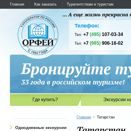
Главная
Как заказать
Турагентствам и туристам
... А еще жизнь прекрасн
Телефон:
+7
(495)
107-03-34
Тел:
+7
(985)
906-16-02
Тел:
Бронируйте ту
33 года в российском туриз
Где купить?
Экскурсии н
»
Главная
Татарстан
Татарстан
Однодневные экскурсии