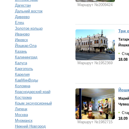
Маршрут №2009424
Дагестан
Дальний восток
Дивеево
Елец
Золотое кольцо
Три 
Иваново
Татар
Ижевск
Йошка
Йошкар-Ола
Казань
Стар
Калининград
18.08 
Калуга
Маршрут №1952369
Каргополь
Карелия
КавМинВоды
Коломна
Йошк
Краснодарский край
Кострома
Марий
Крым экскурсионный
Чува
Липецк
Ста
Москва
18.09 
Мурманск
Маршрут №1982715
Нижний Новгород