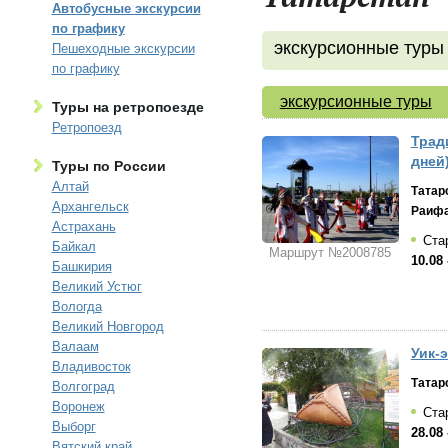
Автобусные экскурсии
по графику
экскурсионные туры
Пешеходные экскурсии
по графику
экскурсионные туры
Туры на ретропоезде
Ретропоезд
Трад
дней
Туры по России
Алтай
Татар
Архангельск
Раиф
Астрахань
Стар
Байкал
Маршрут №2008785
10.08 
Башкирия
Великий Устюг
Вологда
Великий Новгород
Валаам
Уик-э
Владивосток
Татар
Волгоград
Воронеж
Стар
Выборг
28.08 
Вятский край