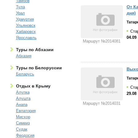
Тамбов
От К
Тула
дня)
Урал
Удмуртия
Татар
Ульяновск
Стар
Хабаровск
04.09 
Ярославль
Маршрут №2014081
Туры по Абхазии
Абхазия
Туры по Белоруссии
Выхо
Беларусь
Татар
Отдых в Крыму
Стар
Алупка
29.08 
Алушта
Маршрут №2014031
Анапа
Евпатория
Мисхор
Симеиз
Судак
Феодосия