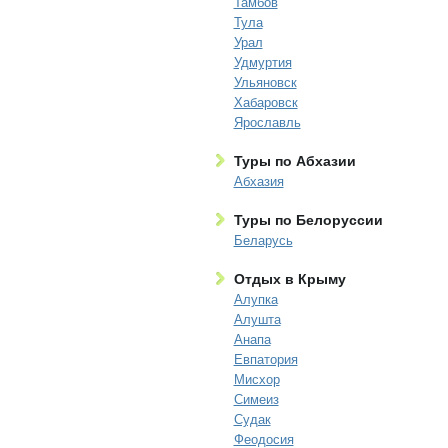
Тамбов
Тула
Урал
Удмуртия
Ульяновск
Хабаровск
Ярославль
Туры по Абхазии
Абхазия
Туры по Белоруссии
Беларусь
Отдых в Крыму
Алупка
Алушта
Анапа
Евпатория
Мисхор
Симеиз
Судак
Феодосия