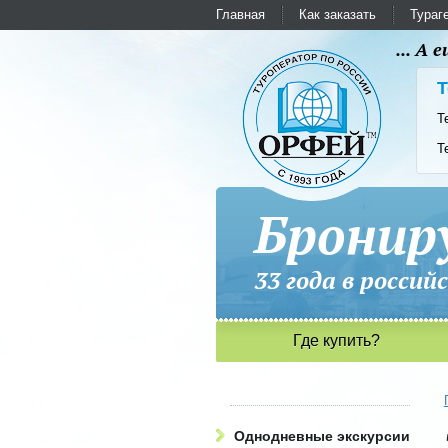
Главная
Как заказать
Тураг
... А
Т
Т
Т
Бронир
33 года в рос
Где купить?
Однодневные экскурсии