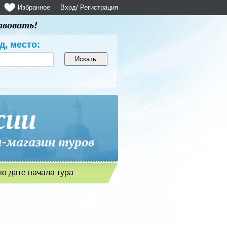
Избранное
Вход
/ Регистрация
твовать!
д, место:
сии
магазин туров
по дате начала тура