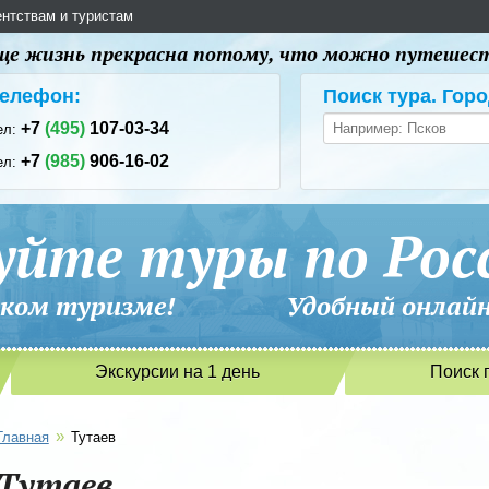
ентствам и туристам
 еще жизнь прекрасна потому, что можно путешес
елефон:
Поиск тура. Горо
+7
(495)
107-03-34
ел:
+7
(985)
906-16-02
ел:
уйте туры по Рос
сийском туризме! Удобный онлайн-
Экскурсии на 1 день
Поиск 
»
Главная
Тутаев
Тутаев