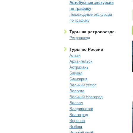
Автобусные экскурсии
по графику
Пешеходные экскурсии
по графику
Туры на ретропоезде
Ретропоезд
Туры по России
Алтай
Архангельск
Астрахань
Байкал
Башкирия
Великий Устюг
Вологда
Великий Новгород
Валаам
Владивосток
Волгоград
Воронеж
Выборг
Вятский край