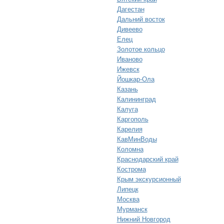
Дагестан
Дальний восток
Дивеево
Елец
Золотое кольцо
Иваново
Ижевск
Йошкар-Ола
Казань
Калининград
Калуга
Каргополь
Карелия
КавМинВоды
Коломна
Краснодарский край
Кострома
Крым экскурсионный
Липецк
Москва
Мурманск
Нижний Новгород