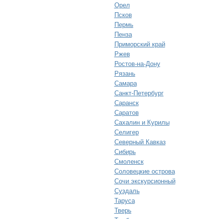
Орел
Псков
Пермь
Пенза
Приморский край
Ржев
Ростов-на-Дону
Рязань
Самара
Санкт-Петербург
Саранск
Саратов
Сахалин и Курилы
Селигер
Северный Кавказ
Сибирь
Смоленск
Соловецкие острова
Сочи экскурсионный
Суздаль
Таруса
Тверь