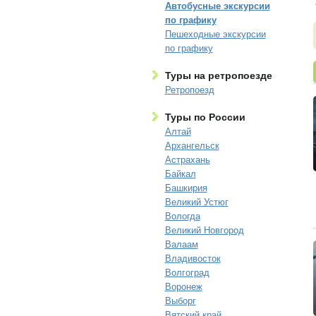
Автобусные экскурсии
по графику
Пешеходные экскурсии
по графику
Туры на ретропоезде
Ретропоезд
Туры по России
Алтай
Архангельск
Астрахань
Байкал
Башкирия
Великий Устюг
Вологда
Великий Новгород
Валаам
Владивосток
Волгоград
Воронеж
Выборг
Вятский край