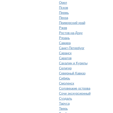
Орел
Псков
Пермь
Пенза
Приморский край
Ржев
Ростов-на-Дону
Рязань
Самара
Санкт-Петербург
Саранск
Саратов
Сахалин и Курилы
Селигер
Северный Кавказ
Сибирь
Смоленск
Соловецкие острова
Сочи экскурсионный
Суздаль
Таруса
Тверь