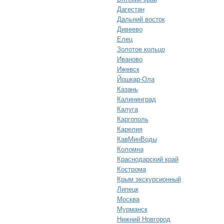
Дагестан
Дальний восток
Дивеево
Елец
Золотое кольцо
Иваново
Ижевск
Йошкар-Ола
Казань
Калининград
Калуга
Каргополь
Карелия
КавМинВоды
Коломна
Краснодарский край
Кострома
Крым экскурсионный
Липецк
Москва
Мурманск
Нижний Новгород