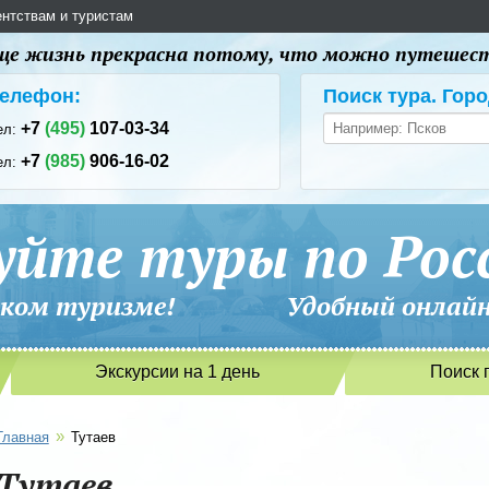
ентствам и туристам
 еще жизнь прекрасна потому, что можно путешес
елефон:
Поиск тура. Горо
+7
(495)
107-03-34
ел:
+7
(985)
906-16-02
ел:
уйте туры по Рос
сийском туризме! Удобный онлайн-
Экскурсии на 1 день
Поиск 
»
Главная
Тутаев
Тутаев