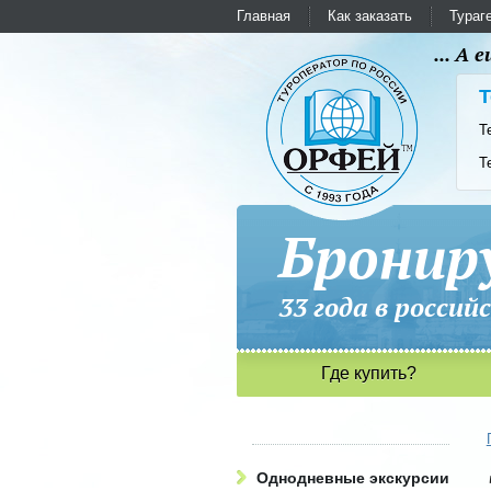
Главная
Как заказать
Тураг
... А
Т
Т
Т
Бронир
33 года в рос
Где купить?
Однодневные экскурсии