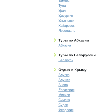
Тамбов
Тула
Урал
Удмуртия
Ульяновск
Хабаровск
Ярославль
Туры по Абхазии
Абхазия
Туры по Белоруссии
Беларусь
Отдых в Крыму
Алупка
Алушта
Анапа
Евпатория
Мисхор
Симеиз
Судак
Феодосия