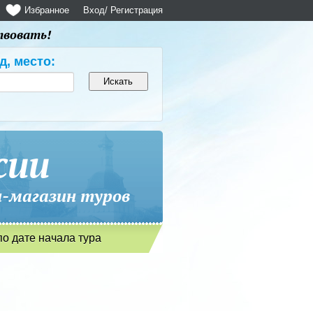
Избранное
Вход
/ Регистрация
твовать!
д, место:
сии
магазин туров
по дате начала тура