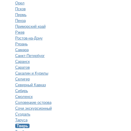
Орел
Псков
Пермь
Пенза
Приморский край
Ржев
Ростов-на-Дону
Рязань
Самара
Санкт-Петербург
Саранск
Саратов
Сахалин и Курилы
Селигер
Северный Кавказ
Сибирь
Смоленск
Соловецкие острова
Сочи экскурсионный
Суздаль
Таруса
Тверь