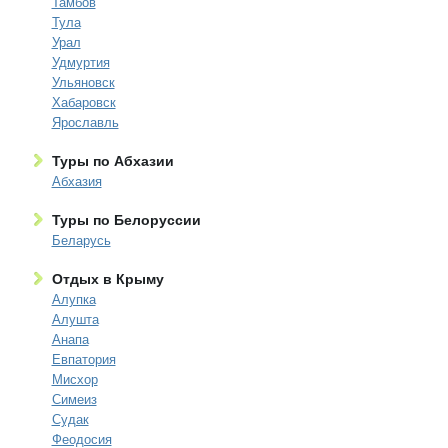
Тамбов
Тула
Урал
Удмуртия
Ульяновск
Хабаровск
Ярославль
Туры по Абхазии
Абхазия
Туры по Белоруссии
Беларусь
Отдых в Крыму
Алупка
Алушта
Анапа
Евпатория
Мисхор
Симеиз
Судак
Феодосия