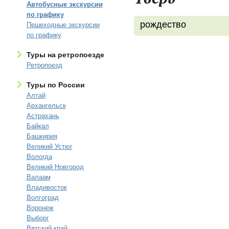
Автобусные экскурсии
по графику
рождество
Пешеходные экскурсии
по графику
Туры на ретропоезде
Ретропоезд
Туры по России
Алтай
Архангельск
Астрахань
Байкал
Башкирия
Великий Устюг
Вологда
Великий Новгород
Валаам
Владивосток
Волгоград
Воронеж
Выборг
Вятский край