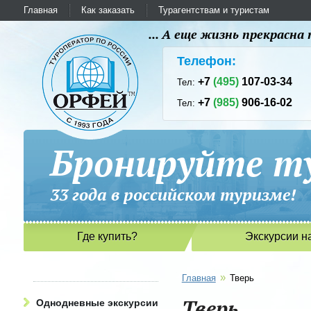
Главная
Как заказать
Турагентствам и туристам
... А еще жизнь прекрасн
Телефон:
+7
(495)
107-03-34
Тел:
+7
(985)
906-16-02
Тел:
Бронируйте ту
33 года в российском туриз
Где купить?
Экскурсии н
»
Главная
Тверь
Тверь
Однодневные экскурсии