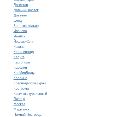
Дагестан
Дальний восток
Дивеево
Елец
Золотое кольцо
Иваново
Ижевск
Йошкар-Ола
Казань
Калининград
Калуга
Каргополь
Карелия
КавМинВоды
Коломна
Краснодарский край
Кострома
Крым экскурсионный
Липецк
Москва
Мурманск
Нижний Новгород