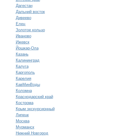
Дагестан
Дальний восток
Дивеево
Елец
Золотое кольцо
Иваново
Ижевск
Йошкар-Ола
Казань
Калининград
Калуга
Каргополь
Карелия
КавМинВоды
Коломна
Краснодарский край
Кострома
Крым экскурсионный
Липецк
Москва
Мурманск
Нижний Новгород