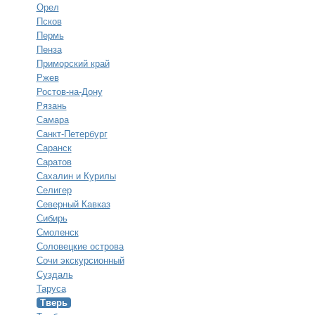
Орел
Псков
Пермь
Пенза
Приморский край
Ржев
Ростов-на-Дону
Рязань
Самара
Санкт-Петербург
Саранск
Саратов
Сахалин и Курилы
Селигер
Северный Кавказ
Сибирь
Смоленск
Соловецкие острова
Сочи экскурсионный
Суздаль
Таруса
Тверь