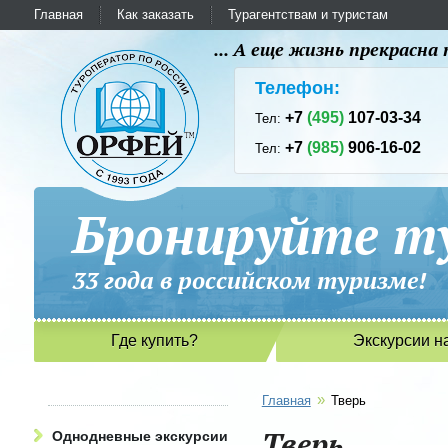
Главная
Как заказать
Турагентствам и туристам
... А еще жизнь прекрасн
Телефон:
+7
(495)
107-03-34
Тел:
+7
(985)
906-16-02
Тел:
Бронируйте ту
33 года в российском туриз
Где купить?
Экскурсии н
»
Главная
Тверь
Тверь
Однодневные экскурсии