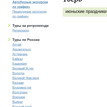
Автобусные экскурсии
по графику
июньские праздники
Пешеходные экскурсии
по графику
Туры на ретропоезде
Ретропоезд
Туры по России
Алтай
Архангельск
Астрахань
Байкал
Башкирия
Великий Устюг
Вологда
Великий Новгород
Валаам
Владивосток
Волгоград
Воронеж
Выборг
Вятский край