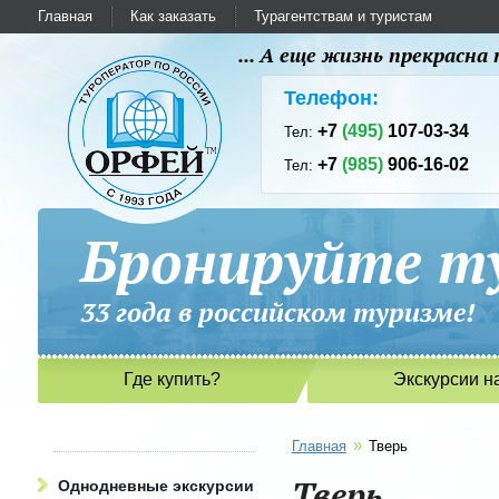
Главная
Как заказать
Турагентствам и туристам
... А еще жизнь прекрасн
Телефон:
+7
(495)
107-03-34
Тел:
+7
(985)
906-16-02
Тел:
Бронируйте ту
33 года в российском туриз
Где купить?
Экскурсии н
»
Главная
Тверь
Тверь
Однодневные экскурсии