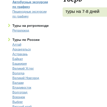
Автобусные экскурсии
по графику
туры на 7-8 дней
Пешеходные экскурсии
по графику
Туры на ретропоезде
Ретропоезд
Туры по России
Алтай
Архангельск
Астрахань
Байкал
Башкирия
Великий Устюг
Вологда
Великий Новгород
Валаам
Владивосток
Волгоград
Воронеж
Выборг
Вятский край