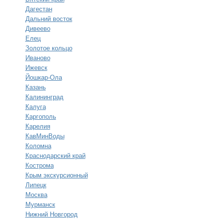
Дагестан
Дальний восток
Дивеево
Елец
Золотое кольцо
Иваново
Ижевск
Йошкар-Ола
Казань
Калининград
Калуга
Каргополь
Карелия
КавМинВоды
Коломна
Краснодарский край
Кострома
Крым экскурсионный
Липецк
Москва
Мурманск
Нижний Новгород