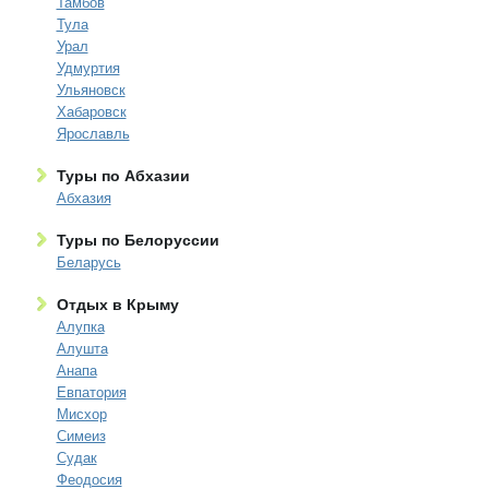
Тамбов
Тула
Урал
Удмуртия
Ульяновск
Хабаровск
Ярославль
Туры по Абхазии
Абхазия
Туры по Белоруссии
Беларусь
Отдых в Крыму
Алупка
Алушта
Анапа
Евпатория
Мисхор
Симеиз
Судак
Феодосия