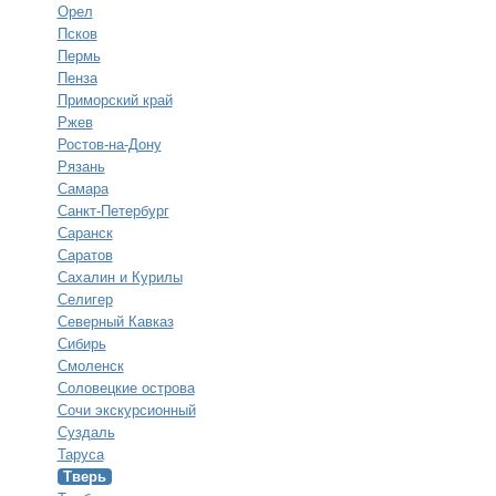
Орел
Псков
Пермь
Пенза
Приморский край
Ржев
Ростов-на-Дону
Рязань
Самара
Санкт-Петербург
Саранск
Саратов
Сахалин и Курилы
Селигер
Северный Кавказ
Сибирь
Смоленск
Соловецкие острова
Сочи экскурсионный
Суздаль
Таруса
Тверь