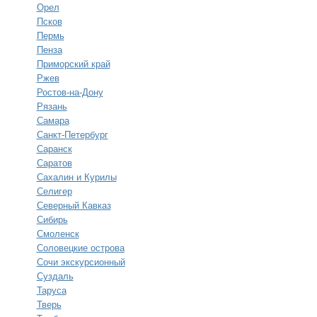
Орел
Псков
Пермь
Пенза
Приморский край
Ржев
Ростов-на-Дону
Рязань
Самара
Санкт-Петербург
Саранск
Саратов
Сахалин и Курилы
Селигер
Северный Кавказ
Сибирь
Смоленск
Соловецкие острова
Сочи экскурсионный
Суздаль
Таруса
Тверь