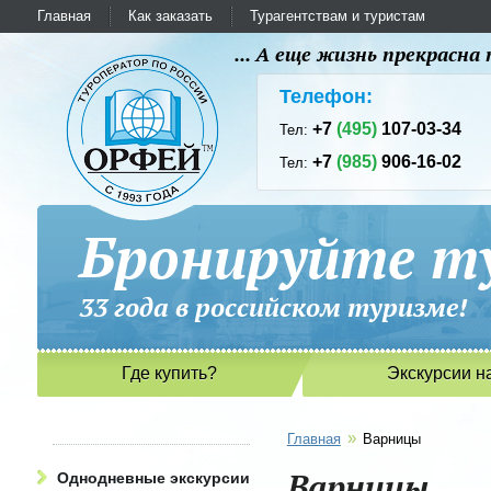
Главная
Как заказать
Турагентствам и туристам
... А еще жизнь прекрасн
Телефон:
+7
(495)
107-03-34
Тел:
+7
(985)
906-16-02
Тел:
Бронируйте ту
33 года в российском туриз
Где купить?
Экскурсии н
»
Главная
Варницы
Варницы
Однодневные экскурсии