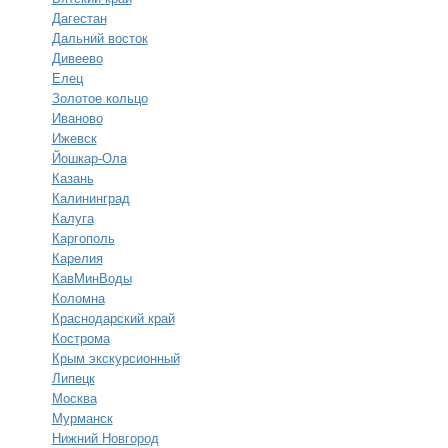
Дагестан
Дальний восток
Дивеево
Елец
Золотое кольцо
Иваново
Ижевск
Йошкар-Ола
Казань
Калининград
Калуга
Каргополь
Карелия
КавМинВоды
Коломна
Краснодарский край
Кострома
Крым экскурсионный
Липецк
Москва
Мурманск
Нижний Новгород