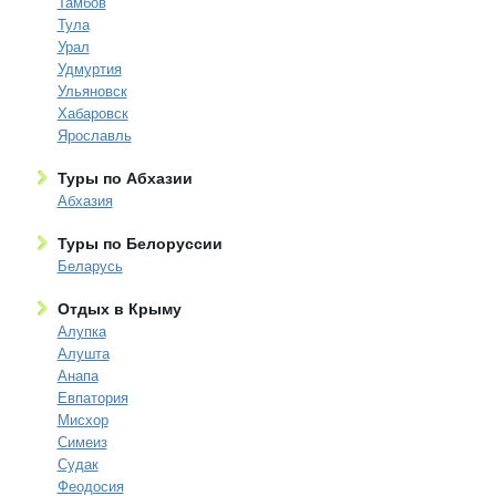
Тамбов
Тула
Урал
Удмуртия
Ульяновск
Хабаровск
Ярославль
Туры по Абхазии
Абхазия
Туры по Белоруссии
Беларусь
Отдых в Крыму
Алупка
Алушта
Анапа
Евпатория
Мисхор
Симеиз
Судак
Феодосия