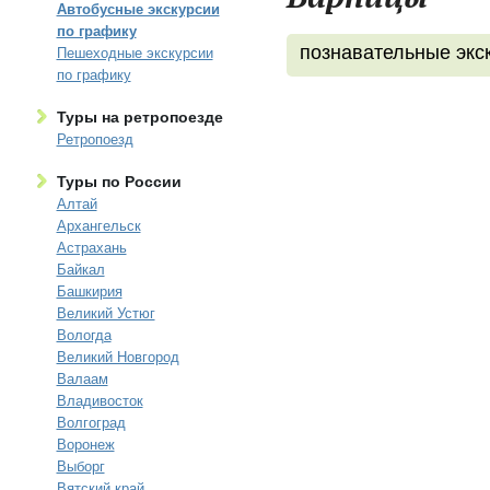
Автобусные экскурсии
по графику
познавательные экс
Пешеходные экскурсии
по графику
Туры на ретропоезде
Ретропоезд
Туры по России
Алтай
Архангельск
Астрахань
Байкал
Башкирия
Великий Устюг
Вологда
Великий Новгород
Валаам
Владивосток
Волгоград
Воронеж
Выборг
Вятский край