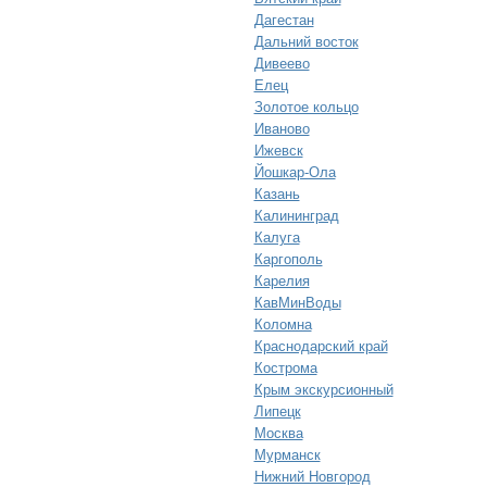
Дагестан
Дальний восток
Дивеево
Елец
Золотое кольцо
Иваново
Ижевск
Йошкар-Ола
Казань
Калининград
Калуга
Каргополь
Карелия
КавМинВоды
Коломна
Краснодарский край
Кострома
Крым экскурсионный
Липецк
Москва
Мурманск
Нижний Новгород