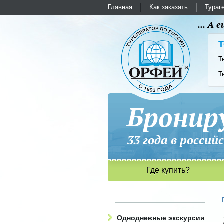
Главная
Как заказать
Тураг
... А
Т
Т
Т
Бронир
33 года в рос
Где купить?
Однодневные экскурсии