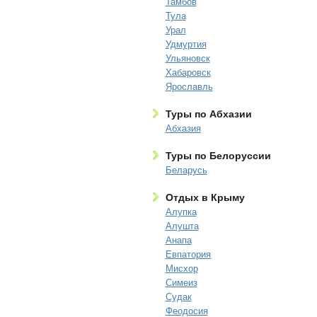
Тамбов
Тула
Урал
Удмуртия
Ульяновск
Хабаровск
Ярославль
Туры по Абхазии
Абхазия
Туры по Белоруссии
Беларусь
Отдых в Крыму
Алупка
Алушта
Анапа
Евпатория
Мисхор
Симеиз
Судак
Феодосия