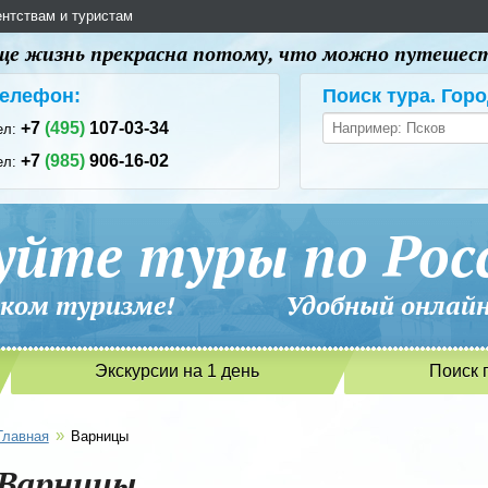
ентствам и туристам
 еще жизнь прекрасна потому, что можно путешес
елефон:
Поиск тура. Горо
+7
(495)
107-03-34
ел:
+7
(985)
906-16-02
ел:
уйте туры по Рос
сийском туризме! Удобный онлайн-
Экскурсии на 1 день
Поиск 
»
Главная
Варницы
Варницы