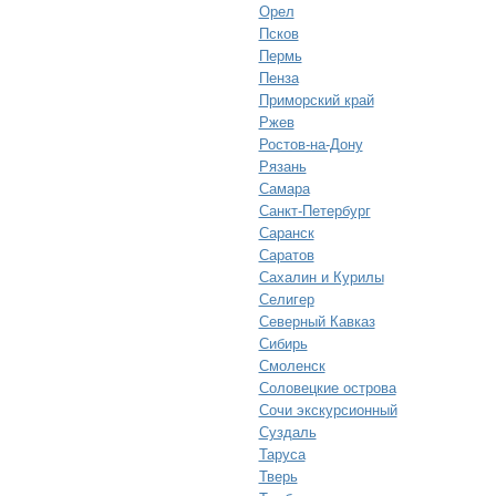
Орел
Псков
Пермь
Пенза
Приморский край
Ржев
Ростов-на-Дону
Рязань
Самара
Санкт-Петербург
Саранск
Саратов
Сахалин и Курилы
Селигер
Северный Кавказ
Сибирь
Смоленск
Соловецкие острова
Сочи экскурсионный
Суздаль
Таруса
Тверь