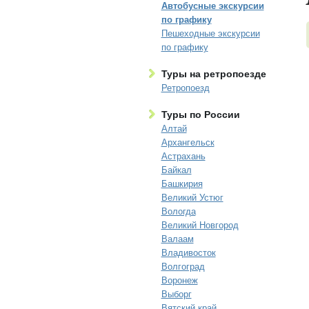
Автобусные экскурсии
по графику
Пешеходные экскурсии
по графику
Туры на ретропоезде
Ретропоезд
Туры по России
Алтай
Архангельск
Астрахань
Байкал
Башкирия
Великий Устюг
Вологда
Великий Новгород
Валаам
Владивосток
Волгоград
Воронеж
Выборг
Вятский край