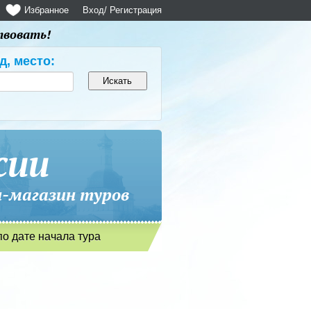
Избранное
Вход
/ Регистрация
твовать!
д, место:
сии
магазин туров
по дате начала тура