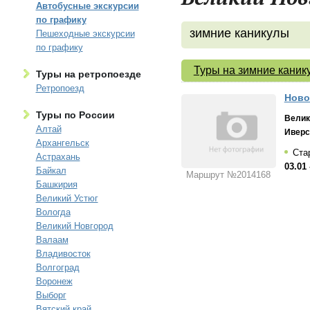
Автобусные экскурсии
по графику
зимние каникулы
Пешеходные экскурсии
по графику
Туры на зимние каник
Туры на ретропоезде
Ретропоезд
Новог
Туры по России
Велик
Алтай
Иверс
Архангельск
Ста
Астрахань
03.01 
Байкал
Маршрут №2014168
Башкирия
Великий Устюг
Вологда
Великий Новгород
Валаам
Владивосток
Волгоград
Воронеж
Выборг
Вятский край