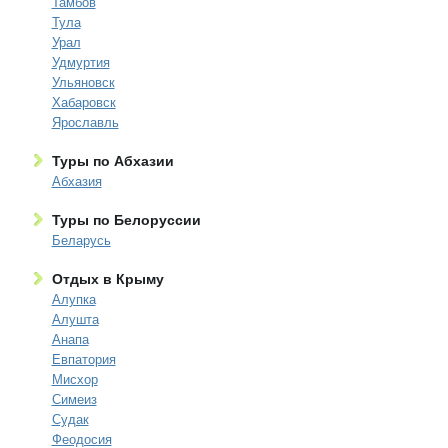
Тамбов
Тула
Урал
Удмуртия
Ульяновск
Хабаровск
Ярославль
Туры по Абхазии
Абхазия
Туры по Белоруссии
Беларусь
Отдых в Крыму
Алупка
Алушта
Анапа
Евпатория
Мисхор
Симеиз
Судак
Феодосия