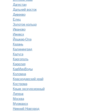
Дагестан
Дальний восток
Дивеево
Елец
Золотое кольцо
Иваново
Ижевск
Йошкар-Ола
Казань
Калининград
Калуга
Каргополь
Карелия
КавМинВоды
Коломна
Краснодарский край
Кострома
Крым экскурсионный
Липецк
Москва
Мурманск
Нижний Новгород