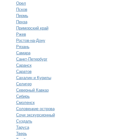
Орел
Псков
Пермь
Пенза
Приморский край
Ржев
Ростов-на-Дону
Рязань
Самара
Санкт-Петербург
Саранск
Саратов
Сахалин и Курилы
Селигер
Северный Кавказ
Сибирь
Смоленск
Соловецкие острова
Сочи экскурсионный
Суздаль
Таруса
Тверь