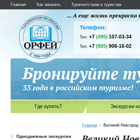
Главная
Как заказать
Турагентствам и туристам
... А еще жизнь прекрасн
Телефон:
+7
(495)
107-03-34
Тел:
+7
(985)
906-16-02
Тел:
Бронируйте ту
33 года в российском туриз
Где купить?
Экскурсии н
»
Главная
Великий Новгород
Великий Нов
Однодневные экскурсии