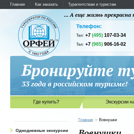
Главная
Как заказать
Турагентствам и туристам
... А еще жизнь прекрасн
Телефон:
+7
(495)
107-03-34
Тел:
+7
(985)
906-16-02
Тел:
Бронируйте ту
33 года в российском туриз
Где купить?
Экскурсии н
»
Главная
Вовнушки
Вовнушки
Однодневные экскурсии