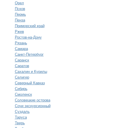
Орел
Псков
Пермь
Пенза
Приморский край
Ржев
Ростов-на-Дону
Рязань
Самара
Санкт-Петербург
Саранск
Саратов
Сахалин и Курилы
Селигер
Северный Кавказ
Сибирь
Смоленск
Соловецкие острова
Сочи экскурсионный
Суздаль
Таруса
Тверь