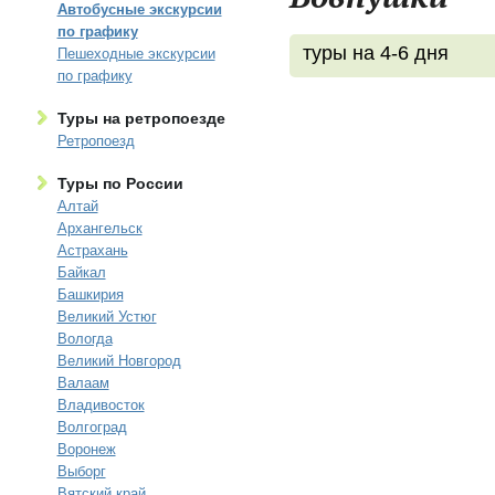
Автобусные экскурсии
по графику
туры на 4-6 дня
Пешеходные экскурсии
по графику
Туры на ретропоезде
Ретропоезд
Туры по России
Алтай
Архангельск
Астрахань
Байкал
Башкирия
Великий Устюг
Вологда
Великий Новгород
Валаам
Владивосток
Волгоград
Воронеж
Выборг
Вятский край