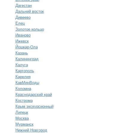
Дагестан
Дальний восток
Дивеево
Елец
Золотое кольцо
Иваново
Ижевск
Йошкар-Ола
Казань
Калининград
Калуга
Каргополь
Карелия
КавМинВоды
Коломна
Краснодарский край
Кострома
Крым экскурсионный
Липецк
Москва
Мурманск
Нижний Новгород