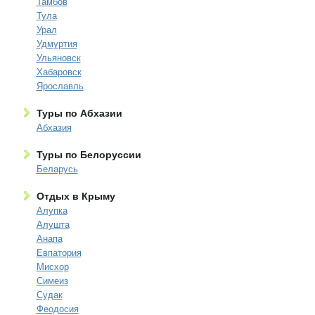
Тамбов
Тула
Урал
Удмуртия
Ульяновск
Хабаровск
Ярославль
Туры по Абхазии
Абхазия
Туры по Белоруссии
Беларусь
Отдых в Крыму
Алупка
Алушта
Анапа
Евпатория
Мисхор
Симеиз
Судак
Феодосия