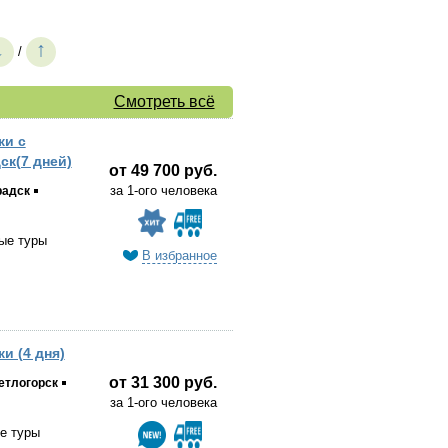
↓
↑
/
Смотреть всё
ки с
ск(7 дней)
от 49 700 руб.
за 1-ого человека
радск
ые туры
В избранное
и (4 дня)
от 31 300 руб.
етлогорск
за 1-ого человека
е туры