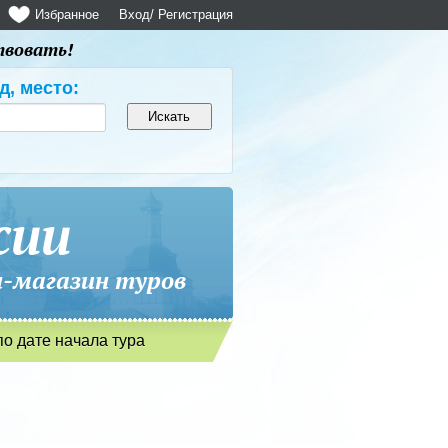
Избранное
Вход
/ Регистрация
твовать!
д, место:
сии
магазин туров
по дате начала тура