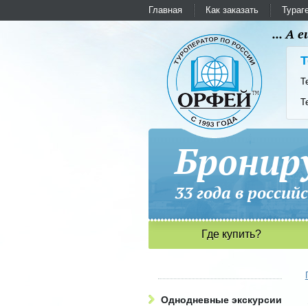
Главная
Как заказать
Тураг
... А
Т
Т
Т
Бронир
33 года в рос
Где купить?
Однодневные экскурсии