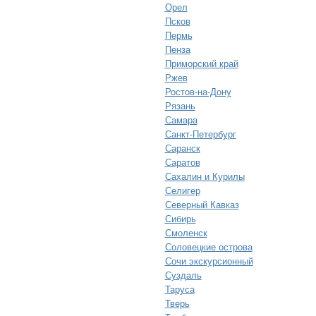
Орел
Псков
Пермь
Пенза
Приморский край
Ржев
Ростов-на-Дону
Рязань
Самара
Санкт-Петербург
Саранск
Саратов
Сахалин и Курилы
Селигер
Северный Кавказ
Сибирь
Смоленск
Соловецкие острова
Сочи экскурсионный
Суздаль
Таруса
Тверь