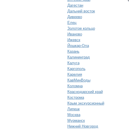
Дагестан
Дальний восток
Дивеево
Елец
Золотое кольцо
Иваново
Ижевск
Йошкар-Ола
Казань
Калининград
Калуга
Каргополь
Карелия
КавМинВоды
Коломна
Краснодарский край
Кострома
Крым экскурсионный
Липецк
Москва
Мурманск
Нижний Новгород