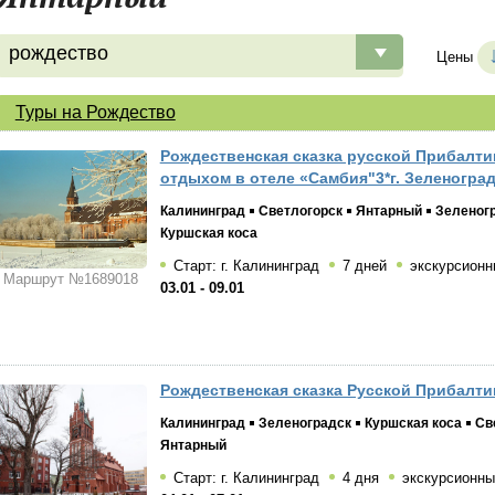
рождество
Цены
Туры на Рождество
Рождественская сказка русской Прибалти
отдыхом в отеле «Самбия"3*г. Зеленоград
Калининград
Светлогорск
Янтарный
Зеленог
Куршская коса
Старт: г. Калининград
7 дней
экскурсионн
Маршрут №1689018
03.01 - 09.01
Рождественская сказка Русской Прибалтик
Калининград
Зеленоградск
Куршская коса
Св
Янтарный
Старт: г. Калининград
4 дня
экскурсионны