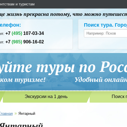
ентствам и туристам
 еще жизнь прекрасна потому, что можно путешес
елефон:
Поиск тура. Горо
+7
(495)
107-03-34
ел:
+7
(985)
906-16-02
ел:
уйте туры по Рос
сийском туризме! Удобный онлайн-
Экскурсии на 1 день
Поиск 
»
Главная
Янтарный
Янтарный