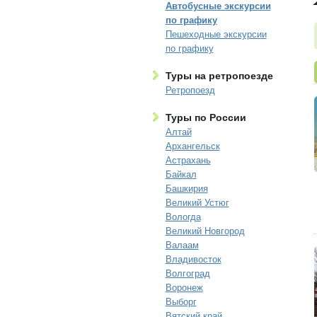
Автобусные экскурсии
по графику
Пешеходные экскурсии
по графику
Туры на ретропоезде
Ретропоезд
Туры по России
Алтай
Архангельск
Астрахань
Байкал
Башкирия
Великий Устюг
Вологда
Великий Новгород
Валаам
Владивосток
Волгоград
Воронеж
Выборг
Вятский край