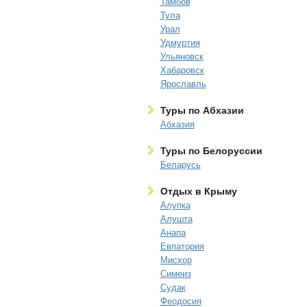
Тамбов
Тула
Урал
Удмуртия
Ульяновск
Хабаровск
Ярославль
Туры по Абхазии
Абхазия
Туры по Белоруссии
Беларусь
Отдых в Крыму
Алупка
Алушта
Анапа
Евпатория
Мисхор
Симеиз
Судак
Феодосия