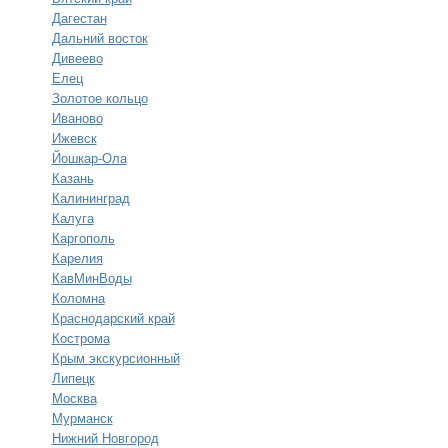
Дагестан
Дальний восток
Дивеево
Елец
Золотое кольцо
Иваново
Ижевск
Йошкар-Ола
Казань
Калининград
Калуга
Каргополь
Карелия
КавМинВоды
Коломна
Краснодарский край
Кострома
Крым экскурсионный
Липецк
Москва
Мурманск
Нижний Новгород