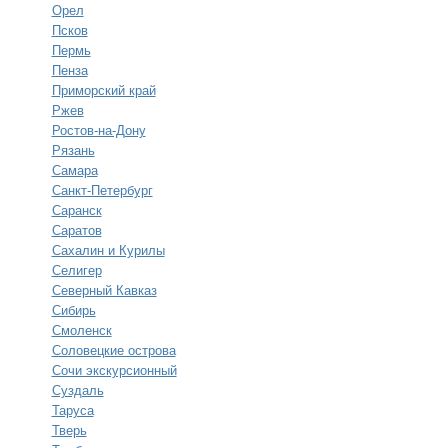
Орел
Псков
Пермь
Пенза
Приморский край
Ржев
Ростов-на-Дону
Рязань
Самара
Санкт-Петербург
Саранск
Саратов
Сахалин и Курилы
Селигер
Северный Кавказ
Сибирь
Смоленск
Соловецкие острова
Сочи экскурсионный
Суздаль
Таруса
Тверь