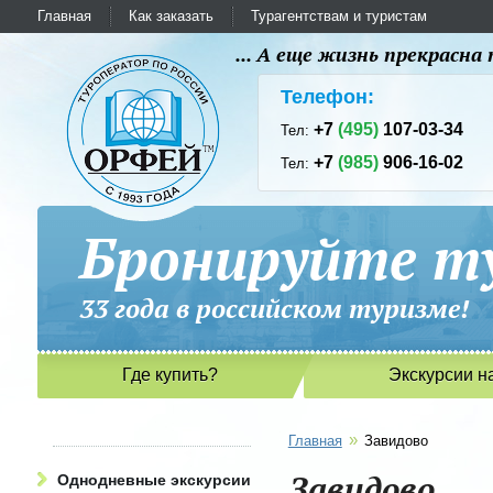
Главная
Как заказать
Турагентствам и туристам
... А еще жизнь прекрасн
Телефон:
+7
(495)
107-03-34
Тел:
+7
(985)
906-16-02
Тел:
Бронируйте ту
33 года в российском туриз
Где купить?
Экскурсии н
»
Главная
Завидово
Завидово
Однодневные экскурсии