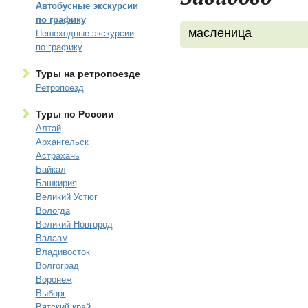
Автобусные экскурсии
по графику
масленица
Пешеходные экскурсии
по графику
Туры на ретропоезде
Ретропоезд
Туры по России
Алтай
Архангельск
Астрахань
Байкал
Башкирия
Великий Устюг
Вологда
Великий Новгород
Валаам
Владивосток
Волгоград
Воронеж
Выборг
Вятский край