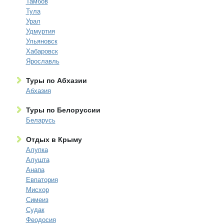
Тамбов
Тула
Урал
Удмуртия
Ульяновск
Хабаровск
Ярославль
Туры по Абхазии
Абхазия
Туры по Белоруссии
Беларусь
Отдых в Крыму
Алупка
Алушта
Анапа
Евпатория
Мисхор
Симеиз
Судак
Феодосия