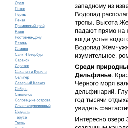
Орел
западному из изв
Псков
Водопад располаг
Пермь
Пенза
тропы. Высота Же
Приморский край
падают прямо на 
Ржев
Ростов-на-Дону
когда устье водот
Рязань
Водопад Жемчужн
Самара
изумительное, ро
Санкт-Петербург
Саранск
Среди природных
Саратов
Сахалин и Курилы
Дельфинье
. Кра
Селигер
Черного моря вал
Северный Кавказ
Сибирь
дельфинарий. Глу
Смоленск
год тысячи отдых
Соловецкие острова
Сочи экскурсионный
увидеть фантасти
Суздаль
Таруса
Интересно озеро 
Тверь
созданным канало