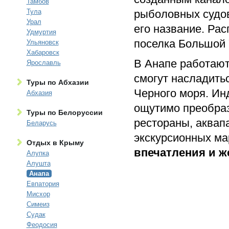
Тамбов
Тула
рыболовных судов
Урал
его название. Рас
Удмуртия
поселка Большой
Ульяновск
Хабаровск
В Анапе работают
Ярославль
смогут насладить
Туры по Абхазии
Черного моря. Ин
Абхазия
ощутимо преобраз
Туры по Белоруссии
рестораны, аквап
Беларусь
экскурсионных м
Отдых в Крыму
впечатления и ж
Алупка
Алушта
Анапа
Евпатория
Мисхор
Симеиз
Судак
Феодосия