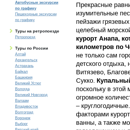
Автобусные экскурсии
Прекрасные равни
по графику
изумительные пес
Пешеходные экскурсии
по графику
пейзажи грязевых
целебный морской 
Туры на ретропоезде
Ретропоезд
курорт Анапа, к
километров по 
Туры по России
не только сам гор
Алтай
Архангельск
детского отдыха,
Астрахань
Витязево, Благов
Байкал
Башкирия
Сукко.
Купальный
Великий Устюг
поскольку в этой 
Вологда
Великий Новгород
огромное количес
Валаам
– круглогодичны
Владивосток
Волгоград
факторами курорт
Воронеж
ванны, а также м
Выборг
Вятский край