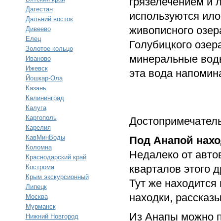
грязелечением и 
Дагестан
используются ило
Дальний восток
живописного озера
Дивеево
Елец
Голубицкого озер
Золотое кольцо
минеральные воды
Иваново
Ижевск
эта вода напомин
Йошкар-Ола
Казань
Калининград
Калуга
Каргополь
Достопримечатель
Карелия
КавМинВоды
Под Анапой нахо
Коломна
Недалеко от авто
Краснодарский край
кварталов этого 
Кострома
Крым экскурсионный
Тут же находится
Липецк
находки, рассказ
Москва
Мурманск
Из Анапы можно 
Нижний Новгород