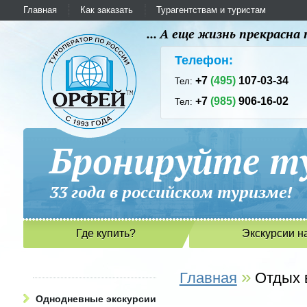
Главная
Как заказать
Турагентствам и туристам
... А еще жизнь прекрасн
Телефон:
+7
(495)
107-03-34
Тел:
+7
(985)
906-16-02
Тел:
Бронируйте ту
33 года в российском туриз
Где купить?
Экскурсии н
»
Главная
Отдых 
Однодневные экскурсии