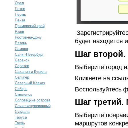
Орел
Псков
Пермь
Пенза
Приморский край
Зарегистрируйтес
Ржев
Ростов-на-Дону
будет находится 
Рязань
Самара
Шаг второй.
Санкт-Петербург
Саранск
Выберите город ил
Саратов
Сахалин и Курилы
Кликнете на ссыл
Селигер
Северный Кавказ
Воспользуйтесь ф
Сибирь
Смоленск
Шаг третий.
Соловецкие острова
Сочи экскурсионный
Суздаль
Выберите понрави
Таруса
маршрутов конкре
Тверь