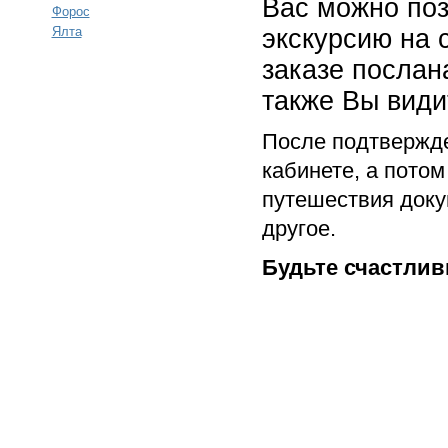
Вас можно поз
Форос
экскурсию на 
Ялта
заказе послан
также Вы види
После подтвержде
кабинете, а пото
путешествия докум
другое.
Будьте счастлив