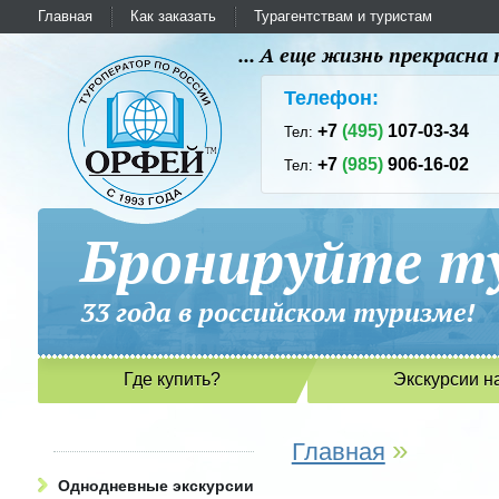
Главная
Как заказать
Турагентствам и туристам
... А еще жизнь прекрасн
Телефон:
+7
(495)
107-03-34
Тел:
+7
(985)
906-16-02
Тел:
Бронируйте ту
33 года в российском туриз
Где купить?
Экскурсии н
»
Главная
Однодневные экскурсии