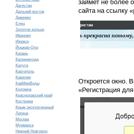
займет не более 
Дагестан
сайта на ссылку «
Дальний восток
Дивеево
Елец
Золотое кольцо
Иваново
Ижевск
Йошкар-Ола
Казань
Калининград
Калуга
Каргополь
Карелия
Откроется окно. 
КавМинВоды
«Регистрация для
Коломна
Краснодарский край
Кострома
Крым экскурсионный
Липецк
Москва
Мурманск
Нижний Новгород