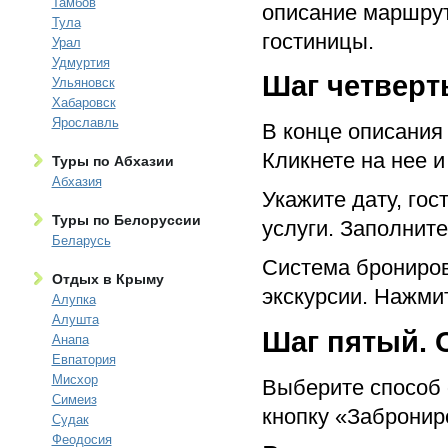
Тамбов
описание маршрута
Тула
гостиницы.
Урал
Удмуртия
Шаг четверты
Ульяновск
Хабаровск
Ярославль
В конце описания
Кликнете на нее и
Туры по Абхазии
Абхазия
Укажите дату, го
Туры по Белоруссии
услуги. Заполнит
Беларусь
Система брониров
Отдых в Крыму
экскурсии. Нажми
Алупка
Алушта
Шаг пятый. 
Анапа
Евпатория
Мисхор
Выберите способ 
Симеиз
кнопку «Забронир
Судак
Феодосия