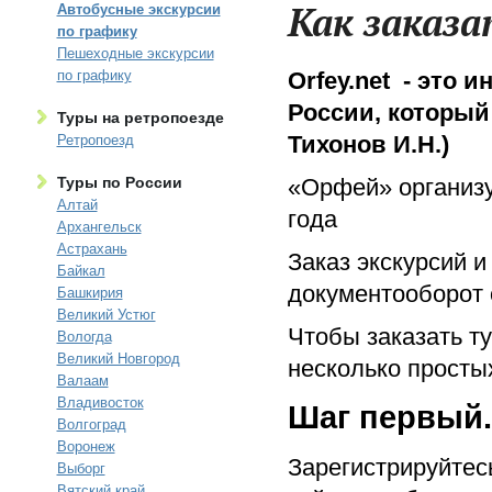
Как заказа
Автобусные экскурсии
по графику
Пешеходные экскурсии
по графику
Orfey.net - это 
России, который
Туры на ретропоезде
Тихонов И.Н.)
Ретропоезд
Туры по России
«Орфей» организу
Алтай
года
Архангельск
Астрахань
Заказ экскурсий и
Байкал
документооборот
Башкирия
Великий Устюг
Чтобы заказать т
Вологда
Великий Новгород
несколько просты
Валаам
Владивосток
Шаг первый.
Волгоград
Воронеж
Зарегистрируйтес
Выборг
Вятский край