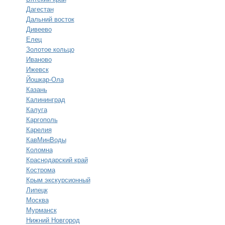
Дагестан
Дальний восток
Дивеево
Елец
Золотое кольцо
Иваново
Ижевск
Йошкар-Ола
Казань
Калининград
Калуга
Каргополь
Карелия
КавМинВоды
Коломна
Краснодарский край
Кострома
Крым экскурсионный
Липецк
Москва
Мурманск
Нижний Новгород