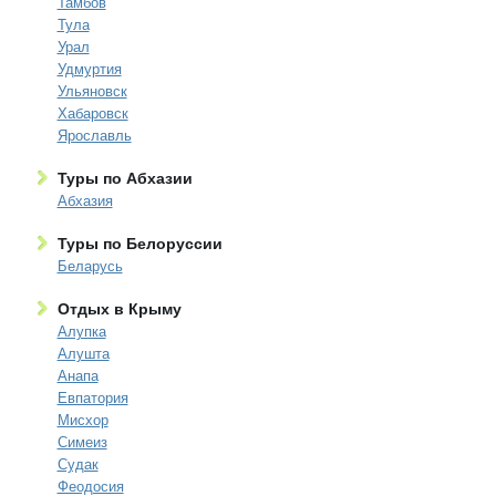
Тамбов
Тула
Урал
Удмуртия
Ульяновск
Хабаровск
Ярославль
Туры по Абхазии
Абхазия
Туры по Белоруссии
Беларусь
Отдых в Крыму
Алупка
Алушта
Анапа
Евпатория
Мисхор
Симеиз
Судак
Феодосия