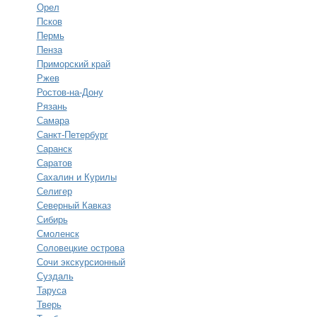
Орел
Псков
Пермь
Пенза
Приморский край
Ржев
Ростов-на-Дону
Рязань
Самара
Санкт-Петербург
Саранск
Саратов
Сахалин и Курилы
Селигер
Северный Кавказ
Сибирь
Смоленск
Соловецкие острова
Сочи экскурсионный
Суздаль
Таруса
Тверь