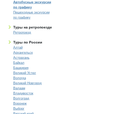
Автобусные экскурсии
по графику
Пешеходные экскурсии
по графику
Туры на ретропоезде
Ретропоезд
Туры по России
Алтай
Архангельск
Астрахань
Байкал
Башкирия
Великий Устюг
Вологда
Великий Новгород
Валаам
Владивосток
Волгоград
Воронеж
Выборг
Вятский край