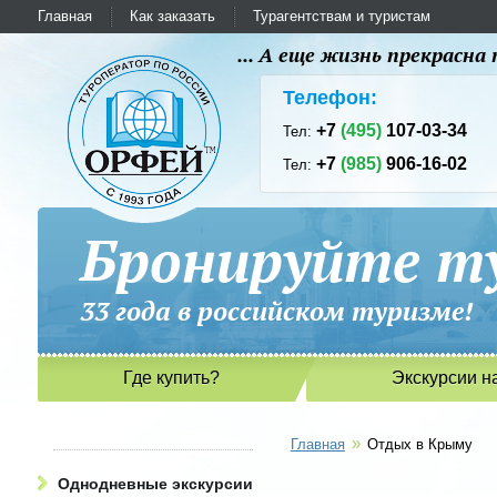
Главная
Как заказать
Турагентствам и туристам
... А еще жизнь прекрасн
Телефон:
+7
(495)
107-03-34
Тел:
+7
(985)
906-16-02
Тел:
Бронируйте ту
33 года в российском туриз
Где купить?
Экскурсии н
»
Главная
Отдых в Крыму
Однодневные экскурсии