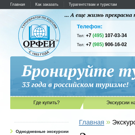
Главная
Как заказать
Турагентствам и туристам
... А еще жизнь прекрасн
Телефон:
+7
(495)
107-03-34
Тел:
+7
(985)
906-16-02
Тел:
Бронируйте ту
33 года в российском туриз
Где купить?
Экскурсии н
»
Главная
Экскур
Однодневные экскурсии