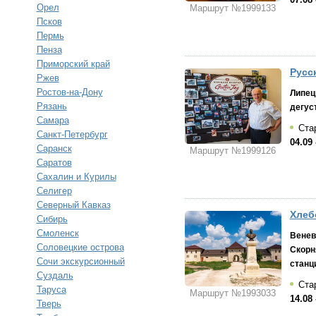
Орел
Маршрут №1999133
Псков
Пермь
Пенза
Приморский край
Русс
Ржев
Ростов-на-Дону
Липец
Рязань
дегус
Самара
Стар
Санкт-Петербург
04.09 
Саранск
Маршрут №1999126
Саратов
Сахалин и Курилы
Селигер
Северный Кавказ
Хлеб
Сибирь
Смоленск
Венев
Соловецкие острова
Скорн
Сочи экскурсионный
станц
Суздаль
Стар
Таруса
Маршрут №1993033
14.08 
Тверь