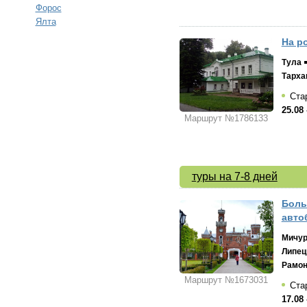
Форос
Ялта
На р
Тула
Тарха
Стар
25.08 
Маршрут №1786133
туры на 7-8 дней
Боль
авто
Мичур
Липец
Рамо
Маршрут №1673031
Стар
17.08 