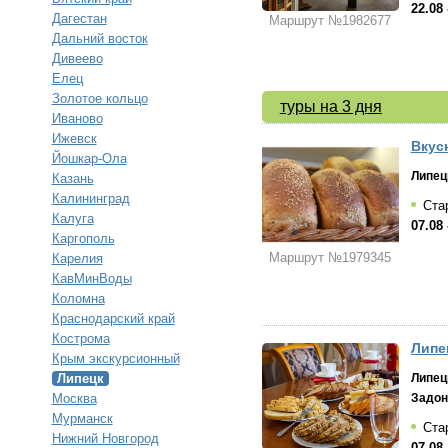
22.08 
Дагестан
Маршрут №1982677
Дальний восток
Дивеево
Елец
Золотое кольцо
туры на 3 дня
Иваново
Ижевск
Вкус
Йошкар-Ола
Липец
Казань
Калининград
Стар
Калуга
07.08 
Каргополь
Маршрут №1979345
Карелия
КавМинВоды
Коломна
Краснодарский край
Кострома
Липе
Крым экскурсионный
Липец
Липецк
Задон
Москва
Мурманск
Стар
Нижний Новгород
07.08 