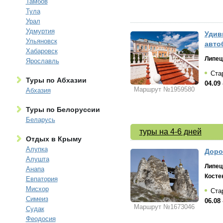
Тамбов
Тула
Урал
Удмуртия
Удив
Ульяновск
авто
Хабаровск
Липец
Ярославль
Стар
Туры по Абхазии
04.09 
Маршрут №1959580
Абхазия
Туры по Белоруссии
Беларусь
туры на 4-6 дней
Отдых в Крыму
Алупка
Доро
Алушта
Липец
Анапа
Косте
Евпатория
Мисхор
Стар
Симеиз
06.08 
Маршрут №1673046
Судак
Феодосия