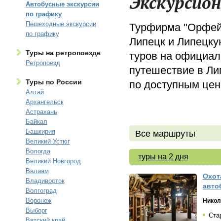
Экскурсион
Автобусные экскурсии
по графику
Пешеходные экскурсии
Турфирма "Орфей"
по графику
Липецк и Липецку
Туры на ретропоезде
туров на официал
Ретропоезд
путешествие в Ли
Туры по России
по доступным цен
Алтай
Архангельск
Астрахань
Байкал
Башкирия
Все маршруты
Великий Устюг
Вологда
туры на 2 дня
Великий Новгород
Валаам
Охот
Владивосток
авто
Волгоград
Воронеж
Никол
Выборг
Стар
Вятский край