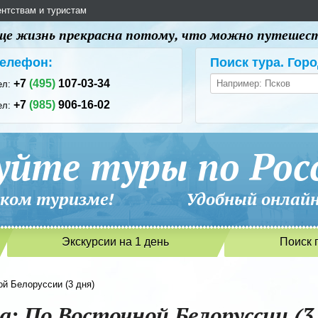
ентствам и туристам
 еще жизнь прекрасна потому, что можно путешес
елефон:
Поиск тура. Горо
+7
(495)
107-03-34
ел:
+7
(985)
906-16-02
ел:
уйте туры по Рос
сийском туризме! Удобный онлайн-
Экскурсии на 1 день
Поиск 
й Белоруссии (3 дня)
: По Восточной Белоруссии (3 