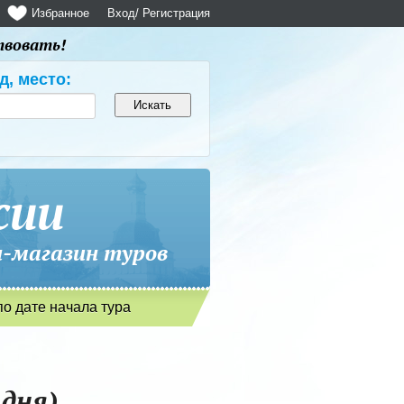
Избранное
Вход
/ Регистрация
твовать!
д, место:
сии
магазин туров
по дате начала тура
дня).