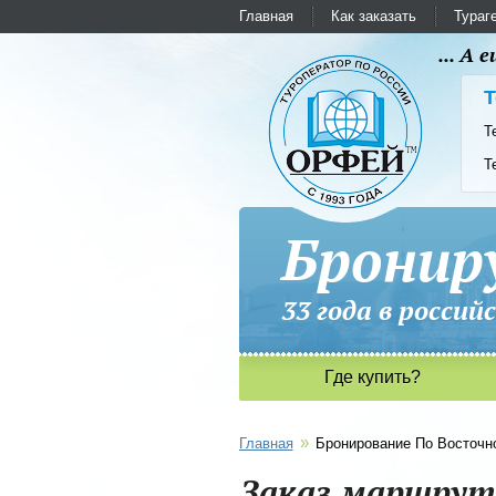
Главная
Как заказать
Тураг
... А
Т
Т
Т
Бронир
33 года в рос
Где купить?
»
Главная
Бронирование По Восточно
Заказ маршрута