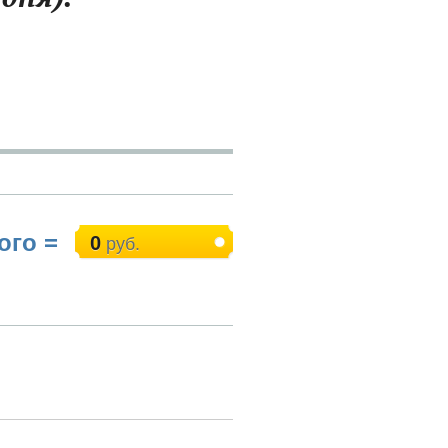
ого =
0
руб.