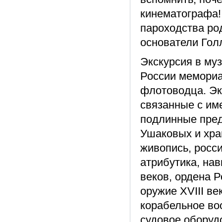
кинематографа!
пароходства ро
основатели Гол
Экскурсия в му
России мемори
флотоводца. Эк
связанные с им
подлинные пред
Ушаковых и хра
живопись, росс
атрибутика, нав
веков, ордена 
оружие XVIII ве
корабельное во
судовое оборуд