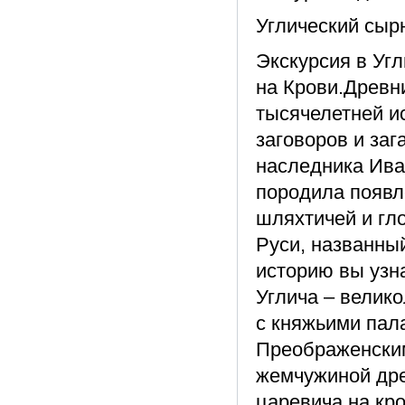
Углический сыр
Экскурсия в Уг
на Крови.Древн
тысячелетней ис
заговоров и заг
наследника Ива
породила появл
шляхтичей и гл
Руси, названны
историю вы узн
Углича – велик
с княжьими пал
Преображенским
жемчужиной дре
царевича на кр