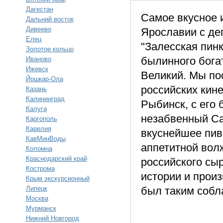
Дагестан
Самое вкусное 
Дальний восток
Дивеево
Ярославии с де
Елец
"Залесская пин
Золотое кольцо
былинного бога
Иваново
Ижевск
Великий. Мы по
Йошкар-Ола
российских кин
Казань
Калининград
Рыбинск, с его
Калуга
незабвенный Са
Каргополь
Карелия
вкуснейшее пив
КавМинВоды
аппетитной вол
Коломна
Краснодарский край
российского сыр
Кострома
истории и произ
Крым экскурсионный
Липецк
был таким собл
Москва
Мурманск
Нижний Новгород