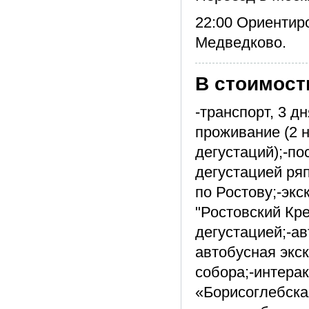
22:00 Ориентир
Медведково.
В стоимост
-транспорт, 3 д
проживание (2 н
дегустаций);-п
дегустацией ря
по Ростову;-экс
"Ростовский Кр
дегустацией;-а
автобусная экс
собора;-интера
«Борисоглебска