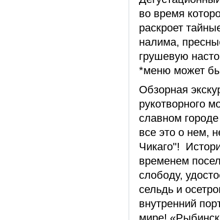
во время котор
раскроет тайны
налима, пресные
грушевую насто
*меню может бы
Обзорная экску
рукотворного мо
славном городе
все это о нем, 
Чикаго"! Истори
временем посел
слободу, удосто
сельдь и осетро
внутренний порт
мире! «Рыбинск