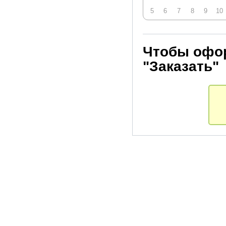
5
6
7
8
9
10
Чтобы офор
"Заказать"