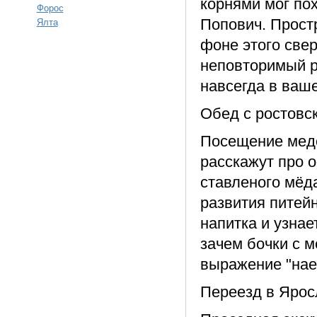
корнями мог по
Форос
Попович. Простр
Ялта
фоне этого свер
неповторимый р
навсегда в ваш
Обед с ростовс
Посещение медо
расскажут про 
ставленого мёд
развития питей
напитка и узнае
зачем бочки с 
выражение "наес
Переезд в Ярос