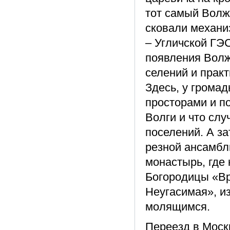
тот самый Волжс
сковали механи
– Угличской ГЭ
появления Волж
селений и практ
Здесь, у грома
просторами и п
Волги и что сл
поселений. А за
резной ансамбл
монастырь, где
Богородицы «Вр
Неугасимая», из
молящимся.
Переезд в Моск