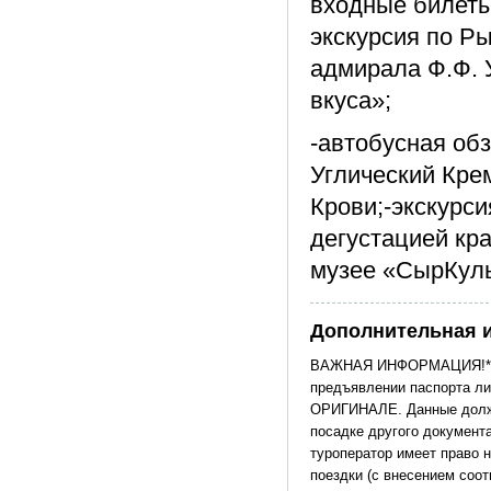
входные билеты
экскурсия по Р
адмирала Ф.Ф. 
вкуса»;
-автобусная обз
Углический Кре
Крови;-экскурс
дегустацией кр
музее «СырКуль
Дополнительная 
ВАЖНАЯ ИНФОРМАЦИЯ!* По
предъявлении паспорта ли
ОРИГИНАЛЕ. Данные должн
посадке другого документ
туроператор имеет право н
поездки (с внесением соо