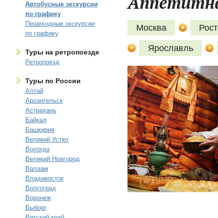
Аппетитная
Автобусные экскурсии
по графику
Пешеходные экскурсии
Москва
Рост
по графику
Ярославль
Туры на ретропоезде
Ретропоезд
Туры по России
Алтай
Архангельск
Астрахань
Байкал
Башкирия
Великий Устюг
Вологда
Великий Новгород
Валаам
Владивосток
Волгоград
Воронеж
Выборг
Вятский край