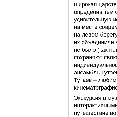
широкая царств
определив тем 
удивительную ис
на месте совре
на левом берегу
их объединили в
не было (как не
сохраняют свою
индивидуально
ансамбль Тутае
Тутаев – любим
кинематографис
Экскурсия в му
интерактивным
путешествие во