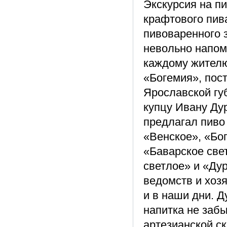
Экскурсия на п
крафтового пив
пивоваренного з
невольно напом
каждому жител
«Богемия», пост
Ярославской гу
купцу Ивану Ду
предлагал пиво
«Венское», «Бо
«Баварское све
светлое» и «Ду
ведомств и хоз
и в наши дни. 
напитка не заб
артезианской с