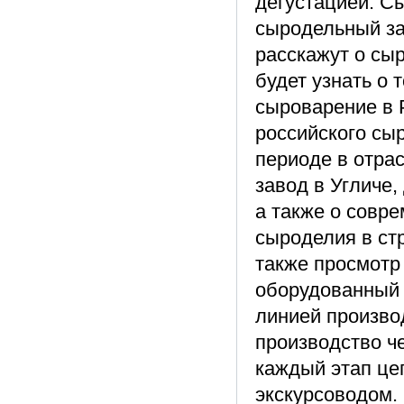
дегустацией. С
сыродельный за
расскажут о сыр
будет узнать о 
сыроварение в 
российского сы
периоде в отрас
завод в Угличе,
а также о совр
сыроделия в ст
также просмотр
оборудованный
линией произво
производство ч
каждый этап це
экскурсоводом.