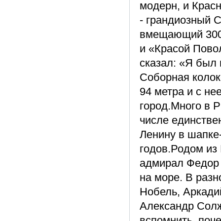
модерн, и Крас
- грандиозный С
вмещающий 300
и «Красой Пово
сказал: «Я был
Соборная колок
94 метра и с н
город.Много в 
числе единстве
Ленину в шапке
годов.Родом из
адмирал Федор 
на море. В раз
Нобель, Аркади
Александр Солж
вспомнить, поч