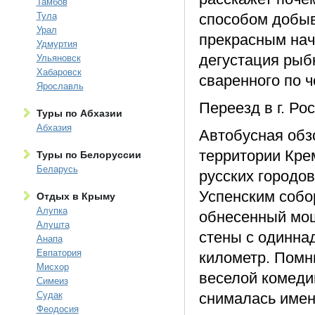
Тамбов
Тула
способом добыв
Урал
прекрасным нач
Удмуртия
дегустация рыб
Ульяновск
Хабаровск
сваренного по 
Ярославль
Переезд в г. Ро
Туры по Абхазии
Абхазия
Автобусная обзо
территории Кре
Туры по Белоруссии
Беларусь
русских городов
Успенским собо
Отдых в Крыму
Алупка
обнесенный мо
Алушта
стены с одинна
Анапа
Евпатория
километр. Помни
Мисхор
веселой комеди
Симеиз
Судак
снималась имен
Феодосия