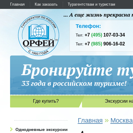
Главная
Как заказать
Турагентствам и туристам
... А еще жизнь прекрасн
Телефон:
+7
(495)
107-03-34
Тел:
+7
(985)
906-16-02
Тел:
Бронируйте ту
33 года в российском туриз
Где купить?
Экскурсии н
»
Главная
Москва
Однодневные экскурсии