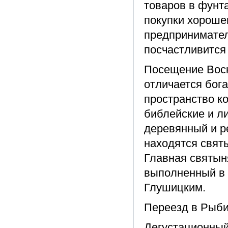
товаров в фунта
покупки хороше
предпринимател
посчастливится 
Посещение Воск
отличается бог
пространство к
библейские и л
деревянный и ре
находятся святы
Главная святын
выполненный в
Глушицким.
Переезд в Рыби
Дегустационный