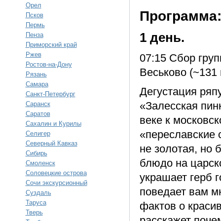
Орел
Программа
Псков
Пермь
1 день.
Пенза
Приморский край
Ржев
07:15 Сбор груп
Ростов-на-Дону
Веськово (~131 
Рязань
Самара
Дегустация ряп
Санкт-Петербург
«Залесская пин
Саранск
Саратов
веке к московс
Сахалин и Курилы
«переславские 
Селигер
Северный Кавказ
не золотая, но 
Сибирь
блюдо на царско
Смоленск
Соловецкие острова
украшает герб 
Сочи экскурсионный
поведает вам м
Суздаль
Таруса
фактов о краси
Тверь
расскажет поче