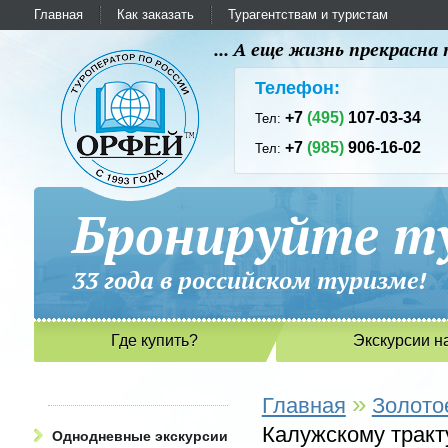
Главная
Как заказать
Турагентствам и туристам
... А еще жизнь прекрасн
Телефон:
+7
(495)
107-03-34
Тел:
+7
(985)
906-16-02
Тел:
Бронируйте ту
33 года в российском туриз
Где купить?
Экскурсии н
»
Главная
Золото
Калужскому тракту
Однодневные экскурсии