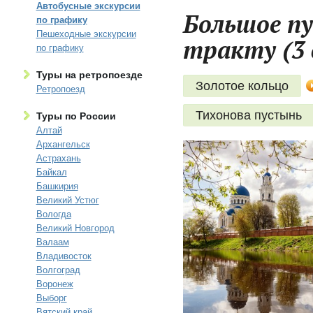
Автобусные экскурсии
Большое п
по графику
Пешеходные экскурсии
тракту (3 
по графику
Туры на ретропоезде
Золотое кольцо
Ретропоезд
Тихонова пустынь
Туры по России
Алтай
Архангельск
Астрахань
Байкал
Башкирия
Великий Устюг
Вологда
Великий Новгород
Валаам
Владивосток
Волгоград
Воронеж
Выборг
Вятский край