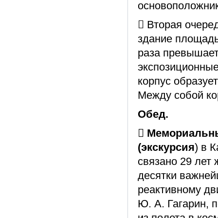
основоположник
 Вторая очере
здание площадью
раза превышает
экспозиционные
корпус образуе
Между собой ко
Обед.
 Мемориальны
(экскурсия
) в 
связано 29 лет 
десятки важней
реактивному дв
Ю. А. Гагарин,
из полета в кос