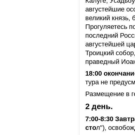
Калуге; Усадьб
августейшие осо
великий князь, 
Прогуляетесь по
последний Росс
августейшей ца
Троицкий собор,
праведный Иоан
18:00 окончани
тура не предус
Размещение в го
2 день.
7:00-8:30 Завт
сто
л"), освобо