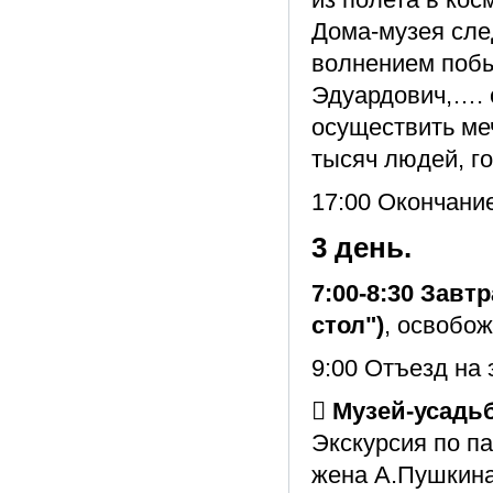
Дома-музея сл
волнением побы
Эдуардович,…. 
осуществить ме
тысяч людей, г
17:00 Окончани
3 день.
7:00-8:30 Завт
стол")
, освобо
9:00 Отъезд на 
 Музей-усадь
Экскурсия по п
жена А.Пушкина