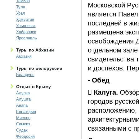
Тамбов
Московской Рус
Тула
является Павел
Урал
Удмуртия
последней в жи
Ульяновск
размещена эксп
Хабаровск
Ярославль
освобождения Д
отдельном зале
Туры по Абхазии
Абхазия
свидетельства 
и доспехов. Пер
Туры по Белоруссии
Беларусь
- Обед
Отдых в Крыму
 Калуга.
Обзор
Алупка
Алушта
городов русской
Анапа
расположению, 
Евпатория
Мисхор
архитектурными
Симеиз
связанными с п
Судак
Феодосия