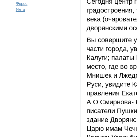
Сегодня центр 
Форос
градостроения, 
Ялта
века (очароват
дворянскими ос
Вы совершите у
части города, у
Калуги; палаты 
место, где во 
Мнишек и Лжедм
Руси, увидите 
правления Екат
А.О.Смирнова- 
писатели Пушкин
здание Дворянск
Царю имам Чечн