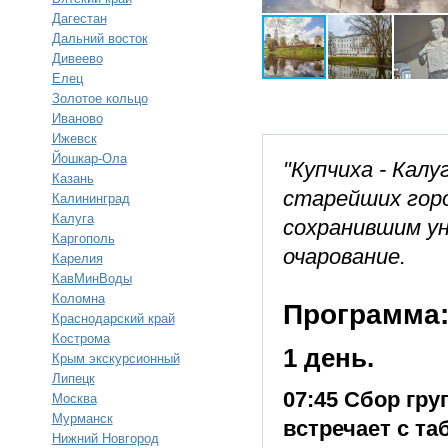
Дагестан
Дальний восток
Дивеево
Елец
Золотое кольцо
Иваново
Ижевск
Йошкар-Ола
"Купчиха - Калу
Казань
старейших горо
Калининград
Калуга
сохранившим у
Каргополь
очарование.
Карелия
КавМинВоды
Коломна
Программа
Краснодарский край
Кострома
1 день.
Крым экскурсионный
Липецк
07:45 Сбор гру
Москва
Мурманск
встречает с та
Нижний Новгород