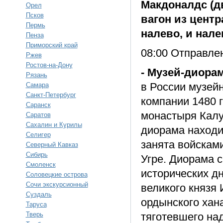
Макдоналдс (д
Орел
Псков
вагон из центр
Пермь
налево, и нале
Пенза
Приморский край
08:00 Отправле
Ржев
Ростов-на-Дону
- Музей-диорам
Рязань
в России музей
Самара
Санкт-Петербург
компании 1480 г
Саранск
монастыря Калу
Саратов
Сахалин и Курилы
диорама находит
Селигер
занята войскам
Северный Кавказ
Сибирь
Угре. Диорама с
Смоленск
исторических д
Соловецкие острова
Сочи экскурсионный
великого князя 
Суздаль
ордынского хана
Таруса
Тверь
тяготевшего над