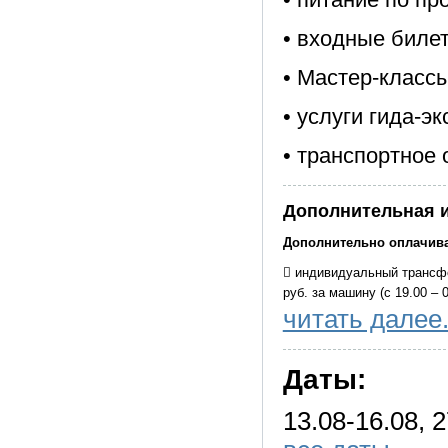
• входные биле
• Мастер-класс
• услуги гида-э
• транспортное
Дополнительная 
Дополнительно оплачива
 индивидуальный трансфер
руб. за машину (с 19.00 – 0
читать далее.
 индивидуальный трансфер
за машину (с 19.00-08.00);
Даты:
 посещение музеев город
 вечерняя обзорная экску
13.08-16.08, 2
обозрения «Вокруг света» -