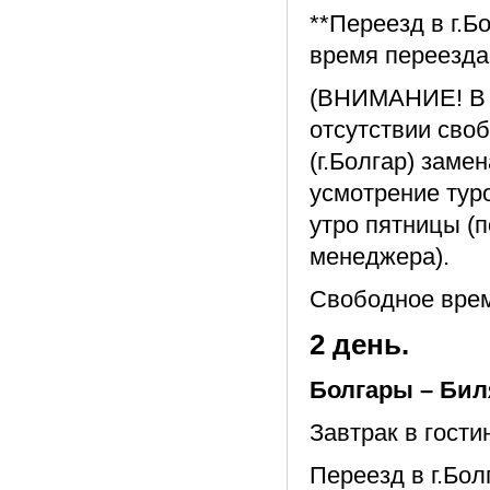
**Переезд в г.Б
время переезда
(ВНИМАНИЕ! В п
отсутствии сво
(г.Болгар) заме
усмотрение туро
утро пятницы (
менеджера).
Свободное вре
2 день.
Болгары – Бил
Завтрак в гости
Переезд в г.Бол