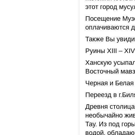
этот город мусу
Посещение Музе
оплачиваются д
Также Вы увиди
Руины ХIII – ХI
Ханскую усыпал
Восточный мавз
Черная и Белая
Переезд в г.Бил
Древня столица 
необычайно жив
Тау. Из под гор
водой, обладаю