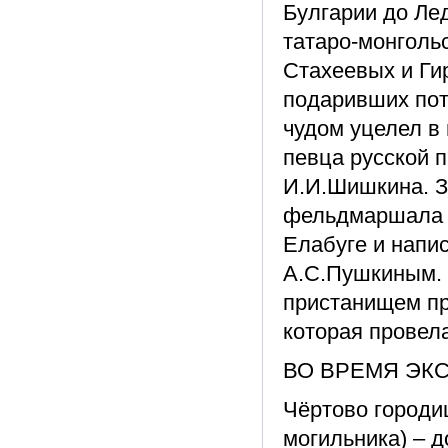
Булгарии до Лед
татаро-монголь
Стахеевых и Ги
подаривших пот
чудом уцелел в 
певца русской 
И.И.Шишкина. З
фельдмаршала К
Елабуге и напи
А.С.Пушкиным. 
пристанищем пр
которая провела
ВО ВРЕМЯ ЭКС
Чёртово городи
могильника) – 