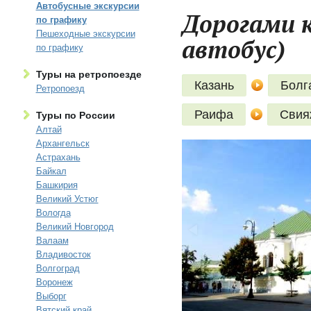
Автобусные экскурсии
Дорогами к
по графику
Пешеходные экскурсии
автобус)
по графику
Туры на ретропоезде
Казань
Болг
Ретропоезд
Раифа
Свия
Туры по России
Алтай
Архангельск
Астрахань
Байкал
Башкирия
Великий Устюг
Вологда
Великий Новгород
Валаам
Владивосток
Волгоград
Воронеж
Выборг
Вятский край