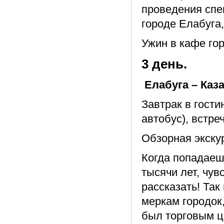
проведения спе
городе Елабуга,
Ужин в кафе гор
3 день.
Елабуга – Каз
Завтрак в гост
автобус), встре
Обзорная экс
Когда попадаеш
тысячи лет, чув
рассказать! Та
меркам городок
был торговым ц