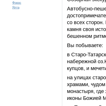
Форос
Ялта
Автобусно-пеше
достопримечате
со всех сторон.
камня своя ист
бешенном ритм
Вы побываете:
в Старо-Татарс
набережной оз.
купцов, и мечети
на улицах старо
храмами, чудом
монастыря, где
иконы Божией М