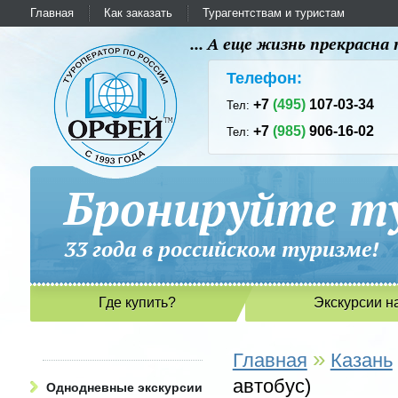
Главная
Как заказать
Турагентствам и туристам
... А еще жизнь прекрасн
Телефон:
+7
(495)
107-03-34
Тел:
+7
(985)
906-16-02
Тел:
Бронируйте ту
33 года в российском туриз
Где купить?
Экскурсии н
»
Главная
Казань
автобус)
Однодневные экскурсии