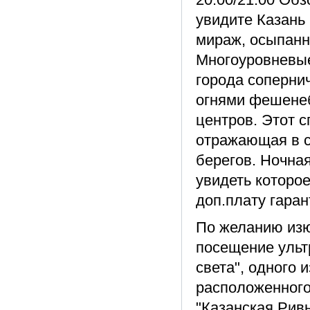
увидите Казань 
мираж, осыпанн
Многоуровневые
города соперни
огнями фешенеб
центров. Этот 
отражающая в с
берегов. Ночна
увидеть которое
доп.плату гаран
По желанию изю
посещение ульт
света", одного 
расположенного
"Казанская Ривь