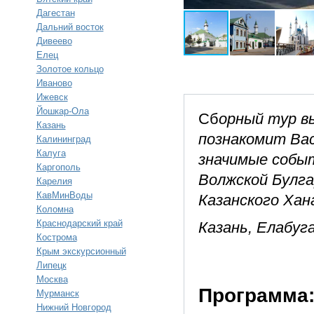
Дагестан
Дальний восток
Дивеево
Елец
Золотое кольцо
Иваново
Ижевск
Йошкар-Ола
Сб
орный тур в
Казань
познакомит Вас
Калининград
Калуга
значимые событ
Каргополь
Волжской Булга
Карелия
КавМинВоды
Казанского Хан
Коломна
Краснодарский край
Казань, Елабуга
Кострома
Крым экскурсионный
Липецк
Москва
Программа
Мурманск
Нижний Новгород