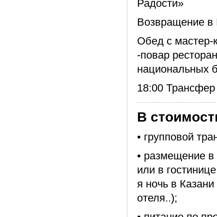
Радости»
Возвращение в 
Обед с мастер-
-повар рестора
национальных б
18:00 Трансфер 
В стоимост
• групповой тра
• размещение в г
или в гостинице 
я ночь в Казан
отеля..);
• питание по пр