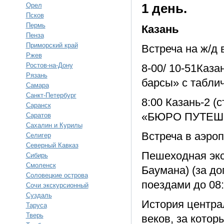
Орел
1 день.
Псков
Пермь
Казань
Пенза
Приморский край
Встреча на ж/д 
Ржев
Ростов-на-Дону
8-00/ 10-51Каза
Рязань
барсы» с таб
Самара
Санкт-Петербург
8:00 Казань-2 (
Саранск
«БЮРО ПУТЕШ
Саратов
Сахалин и Курилы
Встреча в аэро
Селигер
Северный Кавказ
Пешеходная эк
Сибирь
Смоленск
Баумана) (за д
Соловецкие острова
поездами до 08:
Сочи экскурсионный
Суздаль
История центра
Таруса
Тверь
веков, за котор