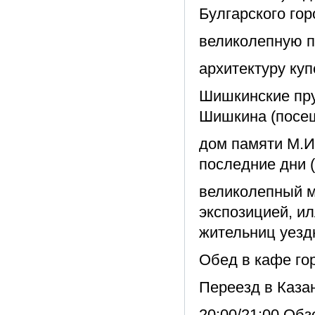
Булгарского го
великолепную п
архитектуру куп
Шишкинские пру
Шишкина (посещ
дом памяти М.И
последние дни 
великолепный м
экспозицией, и
жительниц уезд
Обед в кафе гор
Переезд в Каза
20:00/21:00 Обз