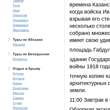
Тамбов
времена Казанс
Тула
Урал
когда войска И
Удмуртия
взрывая его ст
Ульяновск
несколько столе
Хабаровск
Ярославль
собрано множес
имеет свою уди
Туры по Абхазии
Абхазия
площадь Габдул
Туры по Белоруссии
здание Государс
Беларусь
войны 1918 год
Отдых в Крыму
Алупка
точную копию к
Алушта
архитектурных 
Анапа
Евпатория
земли.
Мисхор
Симеиз
11:00 Завтрак в
Судак
Феодосия
Обзорная экс