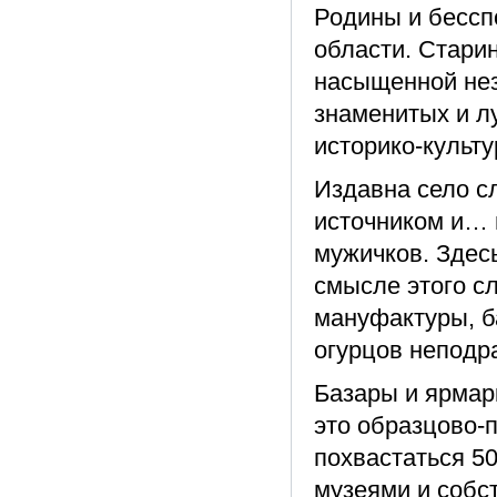
Родины и бессп
области. Старин
насыщенной не
знаменитых и л
историко-культ
Издавна село 
источником и… 
мужичков. Здес
смысле этого сл
мануфактуры, б
огурцов неподр
Базары и ярмар
это образцово-п
похвастаться 5
музеями и собс