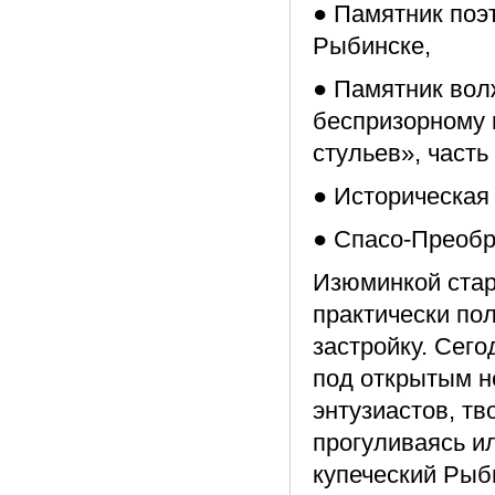
● Памятник поэ
Рыбинске,
● Памятник вол
беспризорному 
стульев», част
● Историческая 
● Спасо-Преобр
Изюминкой стар
практически п
застройку. Сег
под открытым н
энтузиастов, тв
прогуливаясь ил
купеческий Рыб