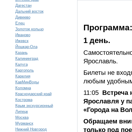
Дагестан
Дальний восток
Дивеево
Елец
Программа
Золотое кольцо
Иваново
1 день.
Ижевск
Йошкар-Ола
Самостоятельное
Казань
Калининград
Ярославль.
Калуга
Каргополь
Билеты не вход
Карелия
любым удобным
КавМинВоды
Коломна
11:05
Встреча 
Краснодарский край
Кострома
Ярославля у п
Крым экскурсионный
«Города на Вол
Липецк
Москва
Обращаем вним
Мурманск
только под пое
Нижний Новгород