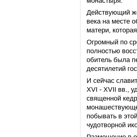
монастыря.
Действующий же
века на месте 
матери, которая
Огромный по с
полностью восс
обитель была п
десятилетий го
И сейчас слави
XVI - XVII вв.,
священной кедр
монашествующе
побывать в это
чудотворной ик
Размещение в о