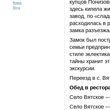
купцов Понизов
Форос
Ялта
здесь кипела ж
завод, по «слад
расходилась в 
замка разъезжа
Замок был пост
семьи предприн
стиле эклектика
тайны хранит эт
экскурсии.
Переезд в с. Вя
Обед в рестора
Село Вятское —
Село Вятское —