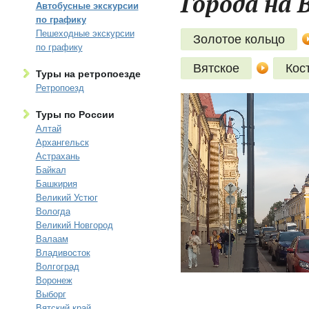
Города на В
Автобусные экскурсии
по графику
Пешеходные экскурсии
Золотое кольцо
по графику
Вятское
Кос
Туры на ретропоезде
Ретропоезд
Туры по России
Алтай
Архангельск
Астрахань
Байкал
Башкирия
Великий Устюг
Вологда
Великий Новгород
Валаам
Владивосток
Волгоград
Воронеж
Выборг
Вятский край