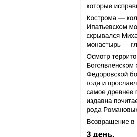
которые исправн
Кострома — кол
Ипатьевском мо
скрывался Миха
монастырь — гл
Осмотр террито
Богоявленском 
Федоровской бо
года и прослав
самое древнее 
издавна почита
рода Романовых
Возвращение в г
3 день.