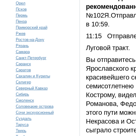
Орел
рекомендован
Псков
№102Я.Отправле
Пермь
Пенза
в 10:59.
Приморский край
Ржев
11:15 Отправле
Ростов-на-Дону
Рязань
Луговой тракт.
Самара
Санкт-Петербург
Вы отправитесь
Саранск
Ярославского к
Саратов
красивейшего с
Сахалин и Курилы
Селигер
семисотлетнею 
Северный Кавказ
Кострому, виде
Сибирь
Смоленск
Романова, Федо
Соловецкие острова
этого пути мож
Сочи экскурсионный
Суздаль
Некрасова и Ос
Таруса
сыграло строит
Тверь