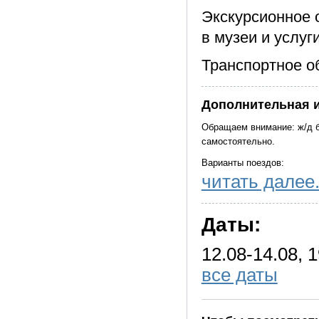
Экскурсионное 
в музеи и услуг
Транспортное о
Дополнительная 
Обращаем внимание: ж/д б
самостоятельно.
Варианты поездов:
читать далее.
Москва - Ярославль:
Поезд №102Я.
Даты:
Отправление в 07:35 (Ярос
Ярославль - Москва:
12.08-14.08, 1
Поезд №105Я.
все даты
Отправление в 19:39. Приб