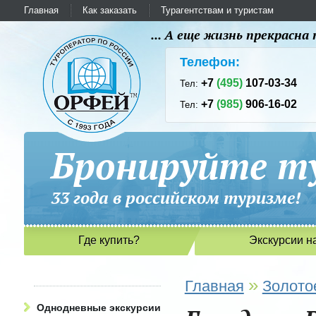
Главная
Как заказать
Турагентствам и туристам
... А еще жизнь прекрасн
Телефон:
+7
(495)
107-03-34
Тел:
+7
(985)
906-16-02
Тел:
Бронируйте ту
33 года в российском туриз
Где купить?
Экскурсии н
»
Главная
Золото
Однодневные экскурсии