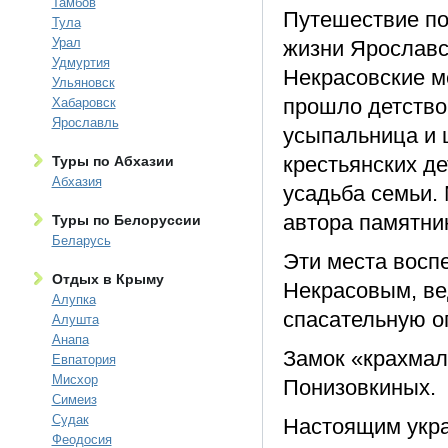
Тамбов
Путешествие по 
Тула
Урал
жизни Ярославс
Удмуртия
Некрасовские ме
Ульяновск
прошло детство
Хабаровск
Ярославль
усыпальница и 
крестьянских де
Туры по Абхазии
Абхазия
усадьба семьи.
автора памятни
Туры по Белоруссии
Беларусь
Эти места восп
Отдых в Крыму
Некрасовым, ве
Алупка
спасательную о
Алушта
Анапа
Замок «крахмал
Евпатория
Мисхор
Понизовкиных.
Симеиз
Судак
Настоящим укра
Феодосия