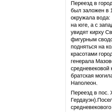
Переезд в горо
был заложен в 
окружала вода: 
на юге, а с зап
увидят кирху С
фигурным сводо
подняться на к
красотами горо
генерала Мазовс
средневековой к
братская могила
Наполеон.
Переезд в пос.
Гердауэн).Посел
средневекового