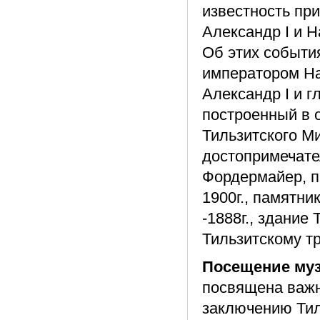
известность при
Александр I и 
Об этих событи
императором На
Александр I и г
построенный в 
Тильзитского М
достопримечате
Фордермайер, п
1900г., памятни
-1888г., здание 
Тильзитскому т
Посещение муз
посвящена важн
заключению Тил