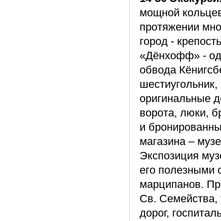
мощной кольцев
протяжении мно
город - крепос
«Дёнхофф» - од
обвода Кёнигсб
шестиугольник,
оригинальные д
ворота, люки, 
и бронированны
магазина – м
Экспозиция муз
его полезными 
марципанов. Пр
Св. Семейства,
дорог, госпитал