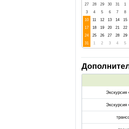
27
28
29
30
31
1
Контактный телефон для ту
3
4
5
6
7
8
Сбор группы во 2-й день 14
10
11
12
13
14
15
В гостиницах «Турист», до
17
18
19
20
21
22
г-це «Калининград» - дива
24
25
26
27
28
29
31
1
2
3
4
5
Дополнител
Экскурсия 
Экскурсия 
трансф