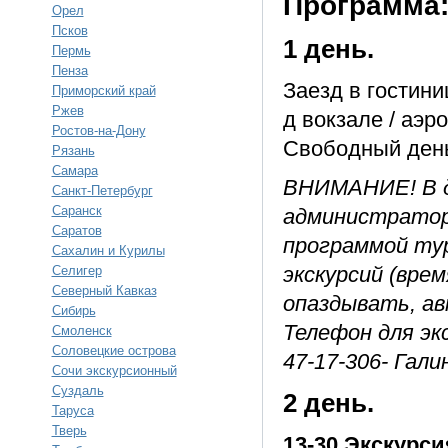
Программа
Орел
Псков
1 день.
Пермь
Пенза
Заезд в гостини
Приморский край
Ржев
д вокзале / аэр
Ростов-на-Дону
Свободный ден
Рязань
Самара
ВНИМАНИЕ! В д
Санкт-Петербург
Саранск
администратор
Саратов
программой тур
Сахалин и Курилы
экскурсий (вре
Селигер
Северный Кавказ
опаздывать, ав
Сибирь
Телефон для экс
Смоленск
Соловецкие острова
47-17-306- Гали
Сочи экскурсионный
Суздаль
2 день.
Таруса
Тверь
13-30 Экскурс