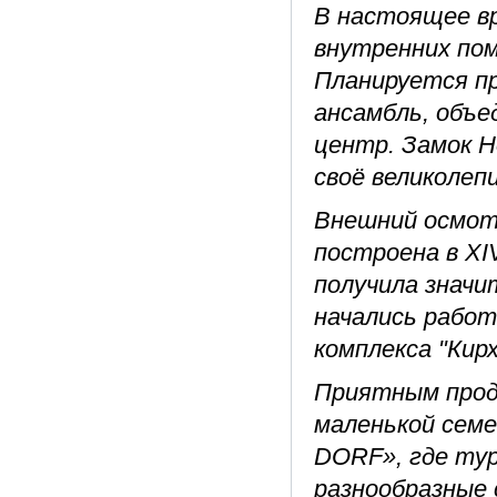
В настоящее вр
внутренних поме
Планируется пр
ансамбль, объе
центр. Замок Н
своё великолеп
Внешний осмотр
построена в XI
получила значи
начались работ
комплекса "Кирх
Приятным прод
маленькой сем
DORF», где ту
разнообразные 