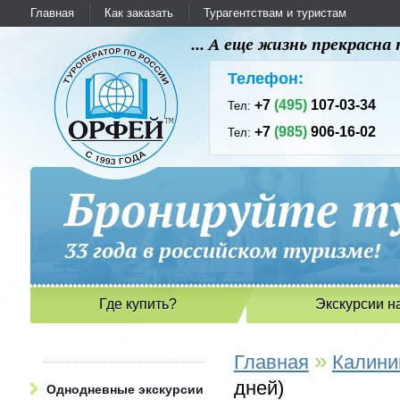
Главная
Как заказать
Турагентствам и туристам
... А еще жизнь прекрасн
Телефон:
+7
(495)
107-03-34
Тел:
+7
(985)
906-16-02
Тел:
Бронируйте ту
33 года в российском туриз
Где купить?
Экскурсии н
»
Главная
Калини
дней)
Однодневные экскурсии