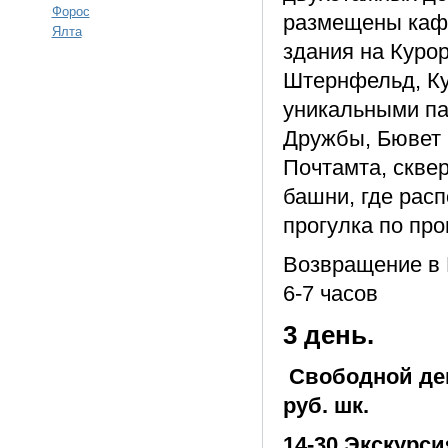
Форос
размещены кафе
Ялта
здания на Куро
Штернфельд, Ку
уникальными па
Дружбы, Бювет 
Почтамта, скве
башни, где рас
прогулка по про
Возвращение в 
6-7 часов
3 день.
Свободной день
руб. шк.
14-30 Экскурс