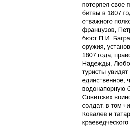
потерпел свое 
битвы в 1807 го
отважного полк
французов, Пет
бюст П.И. Багр
оружия, устано
1807 года, пра
Надежды, Любов
туристы увидят 
единственное, ч
водонапорную 
Советских воино
солдат, в том ч
Ковалев и тата
краеведческого 