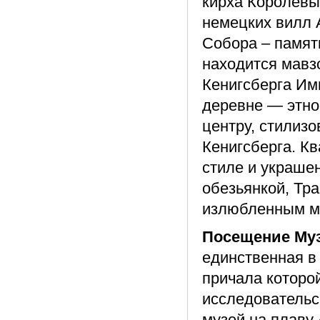
кирха Королевы 
немецких вилл 
Собора – памятн
находится мавз
Кенигсберга Им
деревне — этно
центру, стилиз
Кенигсберга. К
стиле и украше
обезьянкой, Тр
излюбленным ме
Посещение Муз
единственная в
причала которо
исследовательс
музей на плаву 