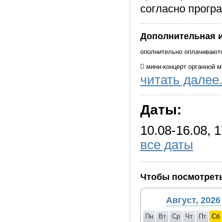
согласно прогр
Дополнительная 
ополнительно оплачиваются
 мини-концерт органной 
читать далее.
 экскурсия « О рыцарях и
 экскурсия «Кенигсберг 
Даты:
 экскурсия «Легенды Янт
 завтрак в гост.Калининг
10.08-16.08, 1
 трансфер
все даты
ВНИМАНИЕ!!!
Трансферы в день заезда 
Чтобы посмотреть
Комиссия за трансферы не 
фирма не несет ответстве
Август, 2026
оставляет за собой право
Пн
Вт
Ср
Чт
Пт
Сб
В день заезда туристы по