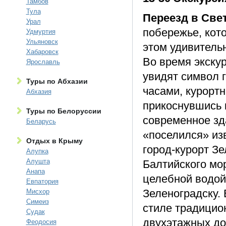
Тамбов
Тула
Переезд в Све
Урал
побережье, кот
Удмуртия
Ульяновск
этом удивительн
Хабаровск
Во время экскур
Ярославль
увидят символ 
Туры по Абхазии
часами, курортн
Абхазия
прикоснувшись 
Туры по Белоруссии
современное зд
Беларусь
«поселился» из
Отдых в Крыму
город-курорт Зе
Алупка
Алушта
Балтийского мо
Анапа
целебной водой 
Евпатория
Зеленоградску.
Мисхор
Симеиз
стиле традицио
Судак
двухэтажных до
Феодосия