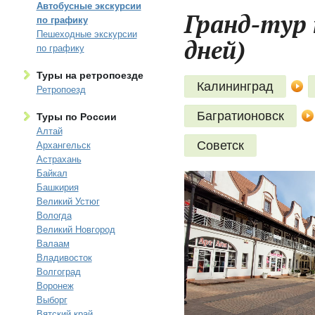
Автобусные экскурсии
Гранд-тур 
по графику
Пешеходные экскурсии
дней)
по графику
Туры на ретропоезде
Калининград
Ретропоезд
Багратионовск
Туры по России
Алтай
Советск
Архангельск
Астрахань
Байкал
Башкирия
Великий Устюг
Вологда
Великий Новгород
Валаам
Владивосток
Волгоград
Воронеж
Выборг
Вятский край