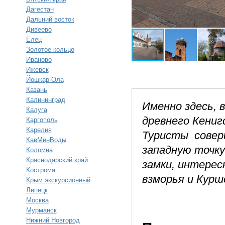
Дагестан
Дальний восток
Дивеево
Елец
Золотое кольцо
Иваново
Ижевск
Йошкар-Ола
Казань
Калининград
Именно здесь, 
Калуга
древнего Кениг
Каргополь
Карелия
Туристы совер
КавМинВоды
западную точку
Коломна
Краснодарский край
замки, интерес
Кострома
взморья и Курш
Крым экскурсионный
Липецк
Москва
Мурманск
Нижний Новгород