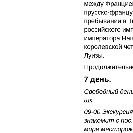
между Францией
прусско-француз
пребывании в Ти
российского им
императора Нап
королевской чет
Луизы.
Продолжительно
7 день.
Свободный день 
шк.
09-00 Экскурси
знакомит с пос
мире месторож