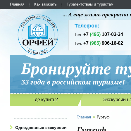
Главная
Как заказать
Турагентствам и туристам
... А еще жизнь прекрасн
Телефон:
+7
(495)
107-03-34
Тел:
+7
(985)
906-16-02
Тел:
Бронируйте ту
33 года в российском туриз
Где купить?
Экскурсии н
»
Главная
Гурзуф
Гурзуф
Однодневные экскурсии