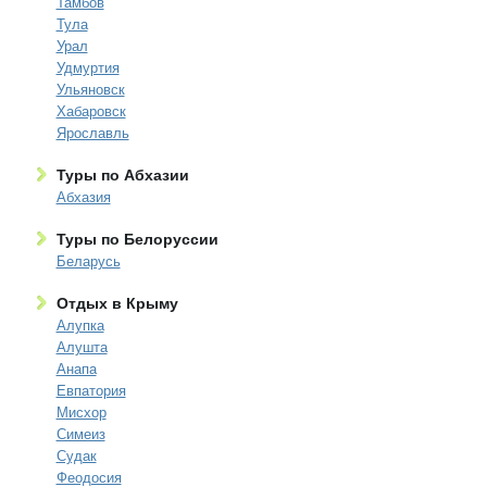
Тамбов
Тула
Урал
Удмуртия
Ульяновск
Хабаровск
Ярославль
Туры по Абхазии
Абхазия
Туры по Белоруссии
Беларусь
Отдых в Крыму
Алупка
Алушта
Анапа
Евпатория
Мисхор
Симеиз
Судак
Феодосия