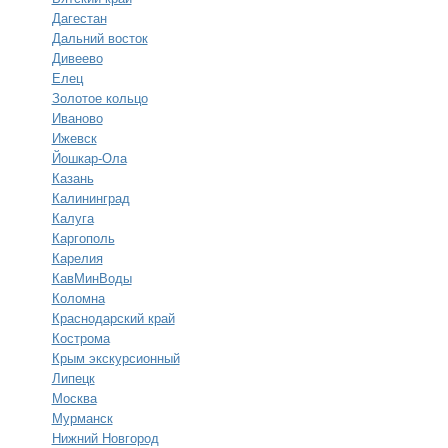
Дагестан
Дальний восток
Дивеево
Елец
Золотое кольцо
Иваново
Ижевск
Йошкар-Ола
Казань
Калининград
Калуга
Каргополь
Карелия
КавМинВоды
Коломна
Краснодарский край
Кострома
Крым экскурсионный
Липецк
Москва
Мурманск
Нижний Новгород