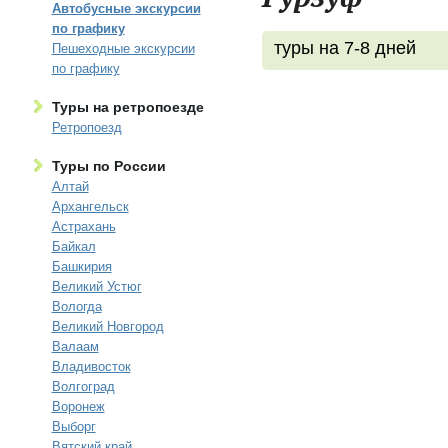
Автобусные экскурсии
по графику
туры на 7-8 дней
Пешеходные экскурсии
по графику
Туры на ретропоезде
Ретропоезд
Туры по России
Алтай
Архангельск
Астрахань
Байкал
Башкирия
Великий Устюг
Вологда
Великий Новгород
Валаам
Владивосток
Волгоград
Воронеж
Выборг
Вятский край