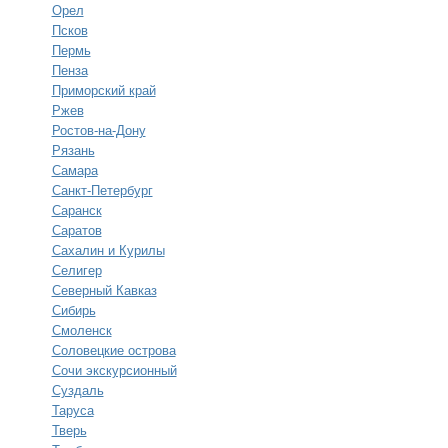
Орел
Псков
Пермь
Пенза
Приморский край
Ржев
Ростов-на-Дону
Рязань
Самара
Санкт-Петербург
Саранск
Саратов
Сахалин и Курилы
Селигер
Северный Кавказ
Сибирь
Смоленск
Соловецкие острова
Сочи экскурсионный
Суздаль
Таруса
Тверь