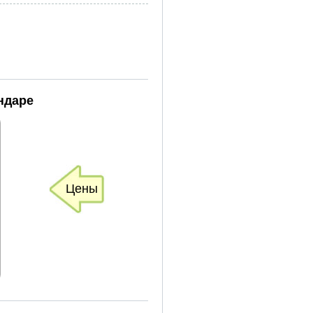
ндаре
Цены