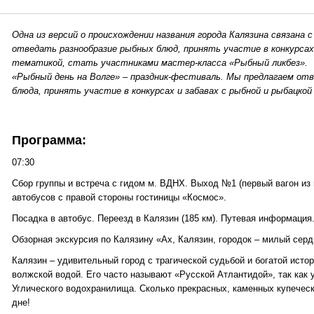
Одна из версий о происхождении названия города Калязина связана 
отведать разнообразие рыбных блюд, принять участие в конкурсах 
тематикой, стать участниками мастер-класса «Рыбный ликбез».
«Рыбный день на Волге» – праздник-фестиваль. Мы предлагаем от
блюда, принять участие в конкурсах и забавах с рыбной и рыбацко
Программа:
07:30
Сбор группы и встреча с гидом м. ВДНХ. Выход №1 (первый вагон из 
автобусов с правой стороны гостиницы «Космос».
Посадка в автобус. Переезд в Калязин (185 км). Путевая информация
Обзорная экскурсия по Калязину «Ах, Калязин, городок – милый серд
Калязин – удивительный город с трагической судьбой и богатой истор
волжской водой. Его часто называют «Русской Атлантидой», так как 
Углического водохранилища. Сколько прекрасных, каменных купеческ
дне!