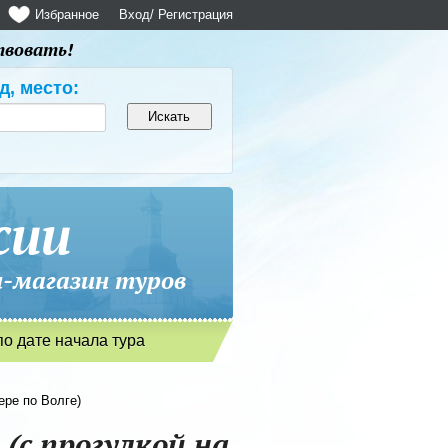
Избранное
Вход
/ Регистрация
твовать!
д, место:
сии
магазин туров
по дате начала тура
ере по Волге)
 (с прогулкой на