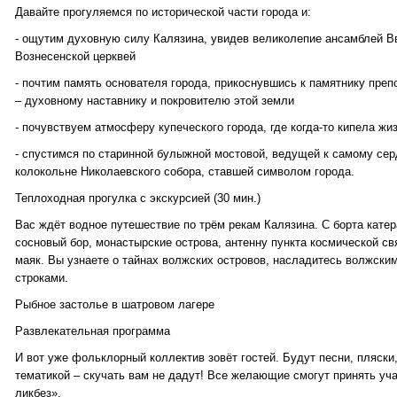
Давайте прогуляемся по исторической части города и:
- ощутим духовную силу Калязина, увидев великолепие ансамблей В
Вознесенской церквей
- почтим память основателя города, прикоснувшись к памятнику пр
– духовному наставнику и покровителю этой земли
- почувствуем атмосферу купеческого города, где когда-то кипела жи
- спустимся по старинной булыжной мостовой, ведущей к самому сер
колокольне Николаевского собора, ставшей символом города.
Теплоходная прогулка с экскурсией (30 мин.)
Вас ждёт водное путешествие по трём рекам Калязина. С борта кате
сосновый бор, монастырские острова, антенну пункта космической св
маяк. Вы узнаете о тайнах волжских островов, насладитесь волжски
строками.
Рыбное застолье в шатровом лагере
Развлекательная программа
И вот уже фольклорный коллектив зовёт гостей. Будут песни, пляски
тематикой – скучать вам не дадут! Все желающие смогут принять уч
ликбез».