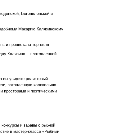
веденской, Богоявленской и
еподобному Макарию Калязинскому
знь и процветала торговля
дцу Калязина – к затопленной
ра вы увидите реликтовый
язи, затопленную колокольню-
ми просторами и поэтическими
, конкурсы и забавы с рыбной
астие в мастер-классе «Рыбный