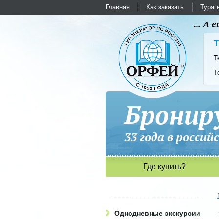
Главная
Как заказать
Тураг
... А
Т
Т
Т
Бронир
33 года в рос
Где купить?
Однодневные экскурсии