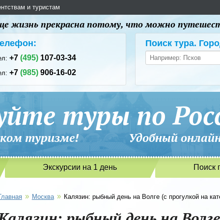
ентствам и туристам
 еще жизнь прекрасна потому, что можно путешес
елефон:
Поиск тура. Горо
+7
(495)
107-03-34
ел:
+7
(985)
906-16-02
ел:
уйте туры по Рос
сийском туризме! Удобный онлайн-
Экскурсии на 1 день
Поиск 
»
»
Главная
Москва
Калязин: рыбный день на Волге (с прогулкой на кат
Калязин: рыбный день на Волге