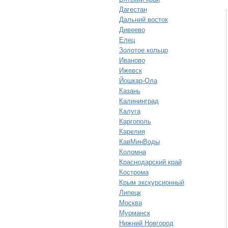
Дагестан
Дальний восток
Дивеево
Елец
Золотое кольцо
Иваново
Ижевск
Йошкар-Ола
Казань
Калининград
Калуга
Каргополь
Карелия
КавМинВоды
Коломна
Краснодарский край
Кострома
Крым экскурсионный
Липецк
Москва
Мурманск
Нижний Новгород