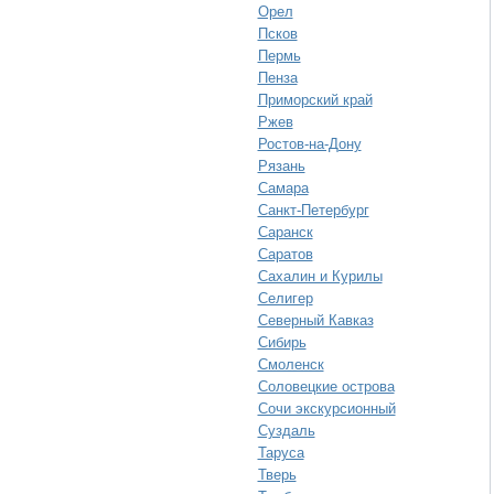
Орел
Псков
Пермь
Пенза
Приморский край
Ржев
Ростов-на-Дону
Рязань
Самара
Санкт-Петербург
Саранск
Саратов
Сахалин и Курилы
Селигер
Северный Кавказ
Сибирь
Смоленск
Соловецкие острова
Сочи экскурсионный
Суздаль
Таруса
Тверь