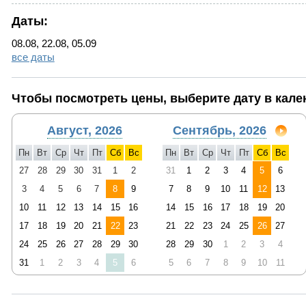
Даты:
08.08, 22.08, 05.09
все даты
Чтобы посмотреть цены, выберите дату в кале
Август, 2026
Сентябрь, 2026
Пн
Вт
Ср
Чт
Пт
Сб
Вс
Пн
Вт
Ср
Чт
Пт
Сб
Вс
27
28
29
30
31
1
2
31
1
2
3
4
5
6
3
4
5
6
7
8
9
7
8
9
10
11
12
13
10
11
12
13
14
15
16
14
15
16
17
18
19
20
17
18
19
20
21
22
23
21
22
23
24
25
26
27
24
25
26
27
28
29
30
28
29
30
1
2
3
4
31
1
2
3
4
5
6
5
6
7
8
9
10
11