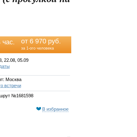
от 6 970 руб.
 час.
за 1-ого человека
8, 22.08, 05.09
 даты
т: Москва
о встречи
шрут №1681598
В избранное