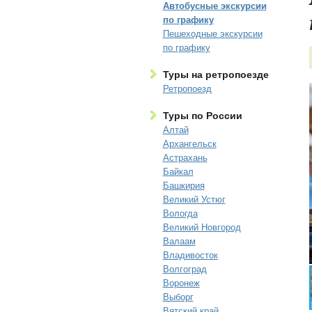
Автобусные экскурсии
по графику
Пешеходные экскурсии
по графику
Туры на ретропоезде
Ретропоезд
Туры по России
Алтай
Архангельск
Астрахань
Байкал
Башкирия
Великий Устюг
Вологда
Великий Новгород
Валаам
Владивосток
Волгоград
Воронеж
Выборг
Вятский край