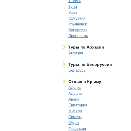
Тамбов
Тула
Урал
Удмуртия
Ульяновск
Хабаровск
Ярославль
Туры по Абхазии
Абхазия
Туры по Белоруссии
Беларусь
Отдых в Крыму
Алупка
Алушта
Анапа
Евпатория
Мисхор
Симеиз
Судак
Феодосия