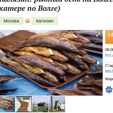
катере по Волге)
Москва
Калязин
14
08.0
все
Стар
мест
Мар