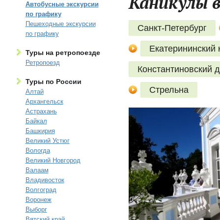
Каникулы в
Автобусные экскурсии
по графику
Пешеходные экскурсии
Санкт-Петербург
по графику
Екатерининский 
Туры на ретропоезде
Ретропоезд
Константиновский 
Туры по России
Стрельна
Алтай
Архангельск
Астрахань
Байкал
Башкирия
Великий Устюг
Вологда
Великий Новгород
Валаам
Владивосток
Волгоград
Воронеж
Выборг
Вятский край