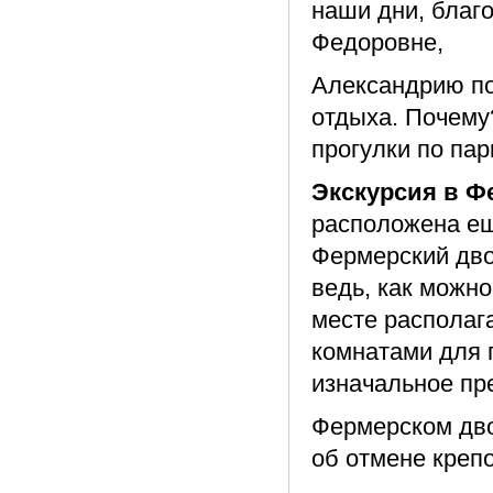
наши дни, благ
Федоровне,
Александрию по
отдыха. Почему
прогулки по пар
Экскурсия в Ф
расположена ещ
Фермерский дво
ведь, как можно
месте располаг
комнатами для п
изначальное пре
Фермерском дво
об отмене крепо