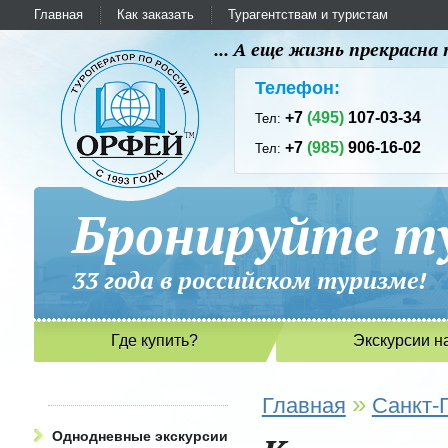
Главная
Как заказать
Турагентствам и туристам
... А еще жизнь прекрасн
Телефон:
+7
(495)
107-03-34
Тел:
+7
(985)
906-16-02
Тел:
Бронируйте ту
33 года в российском туриз
Где купить?
Экскурсии н
»
Главная
Санкт-
Однодневные экскурсии