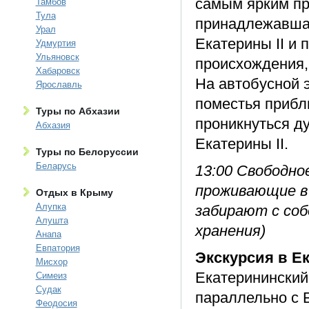
самым ярким пр
Тамбов
Тула
принадлежавшая
Урал
Екатерины II и
Удмуртия
Ульяновск
происхождения,
Хабаровск
На автобусной 
Ярославль
поместья прибл
Туры по Абхазии
проникнуться ду
Абхазия
Екатерины II.
Туры по Белоруссии
Беларусь
13:00 Свободно
проживающие в
Отдых в Крыму
Алупка
забирают с со
Алушта
хранения)
Анапа
Евпатория
Экскурсия в Е
Мисхор
Екатерининский
Симеиз
Судак
параллельно с 
Феодосия