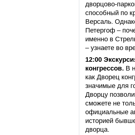
дворцово-парко
способный по к
Версаль. Однак
Петергоф – поч
именно в Стрел
– узнаете во вр
12:00 Экскурс
конгрессов.
В н
как Дворец кон
значимые для г
Дворцу позволи
сможете не тол
официальные ап
историей бывше
дворца.