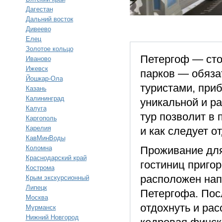
Дагестан
Дальний восток
Дивеево
Елец
Золотое кольцо
Петергоф — сто
Иваново
Ижевск
парков — обяза
Йошкар-Ола
туристами, при
Казань
Калининград
уникальной и р
Калуга
тур позволит в
Каргополь
Карелия
и как следует о
КавМинВоды
Коломна
Проживание для
Краснодарский край
гостиниц приго
Кострома
расположен нап
Крым экскурсионный
Липецк
Петергофа. Посл
Москва
отдохнуть и рас
Мурманск
Нижний Новгород