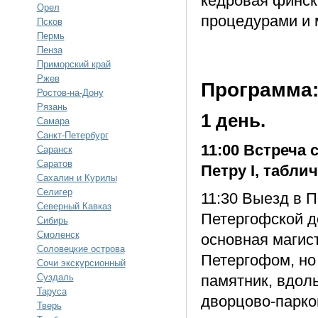
кедровая финск
Орел
процедурами и 
Псков
Пермь
Пенза
Приморский край
Ржев
Программа
Ростов-на-Дону
Рязань
1 день.
Самара
Санкт-Петербург
11:00 Встреча 
Саранск
Саратов
Петру I, табли
Сахалин и Курилы
Селигер
11:30 Выезд в 
Северный Кавказ
Петергофской до
Сибирь
Смоленск
основная магис
Соловецкие острова
Петергофом, но
Сочи экскурсионный
Суздаль
памятник, вдол
Таруса
дворцово-парков
Тверь