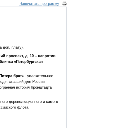
Напечатать программу
 доп. плату).
ий проспект, д. 10 – напротив
абличка «Петербургская
 Питера брат»
- увлекательное
род», ставший для России
гогранная история Кронштадта
него дореволюционного и самого
ссийского флота.