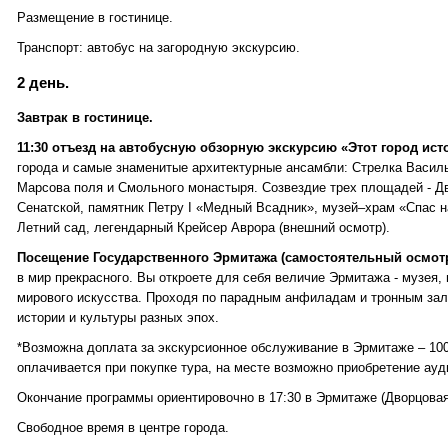
Размещение в гостинице.
Транспорт: автобус на загородную экскурсию.
2 день.
Завтрак в гостинице.
11:30 отъезд на автобусную обзорную экскурсию «Этот город ис
города и самые знаменитые архитектурные ансамбли: Стрелка Василь
Марсова поля и Смольного монастыря. Созвездие трех площадей - Дв
Сенатской, памятник Петру I «Медный Всадник», музей–храм «Спас н
Летний сад, легендарный Крейсер Аврора (внешний осмотр).
Посещение Государственного Эрмитажа (самостоятельный осмотр
в мир прекрасного. Вы откроете для себя величие Эрмитажа - музея,
мирового искусства. Проходя по парадным анфиладам и тронным зал
истории и культуры разных эпох.
*Возможна доплата за экскурсионное обслуживание в Эрмитаже – 1000
оплачивается при покупке тура, на месте возможно приобретение ауди
Окончание программы ориентировочно в 17:30 в Эрмитаже (Дворцова
Свободное время в центре города.