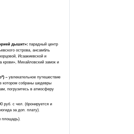
торией дышит»:
парадный центр
евского острова, ансамбль
орцовой, Исаакиевской и
а крови», Михайловский замок и
*) –
увлекательное путешествие
 в котором собраны шедевры
ам, погрузитесь в атмосферу
 руб. с чел. (бронируется и
огида за доп. плату).
я площадь).