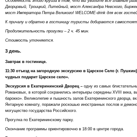
Особенность этого круиза в том, что вы увидите все главные раз
Дворцовый, Троицкий, Литейный, мост Александра Невского, Бирже
мост Императора Петра Великого! WELCOME-drink для всех гостей 
К причалу и обратно в гостиницу туристы добираются самостоят
Продолжительность прогулки – 2 ч. 45 мин.
Стоимость уточняется.
3 день.
Завтрак в гостинице.
11:30 отъезд на загородную экскурсию в Царское Село (г. Пушкин
чудных подарит Царское село».
Экскурсия в Екатерининский Дворец –
одну из самых блистательн
Романовых, в которой сохранились интерьеры середины XVIII века, в
барокко». Великолепие и пышность залов Екатерининского дворца, в
Янтарную комнату, поражали роскошью иностранных послов и демонс
могущество государства Российского.
Прогулка по Екатерининскому парку.
Окончание программы ориентировочно в 18:00 в центре города.