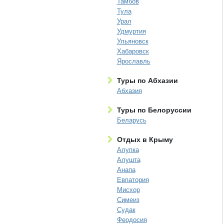
Тамбов
Тула
Урал
Удмуртия
Ульяновск
Хабаровск
Ярославль
Туры по Абхазии
Абхазия
Туры по Белоруссии
Беларусь
Отдых в Крыму
Алупка
Алушта
Анапа
Евпатория
Мисхор
Симеиз
Судак
Феодосия