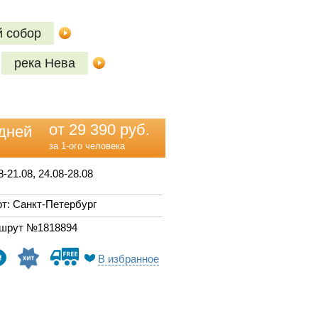
 собор
река Нева
от 29 390 руб.
дней
за 1-ого человека
8-21.08, 24.08-28.08
т: Санкт-Петербург
шрут №1818894
В избранное