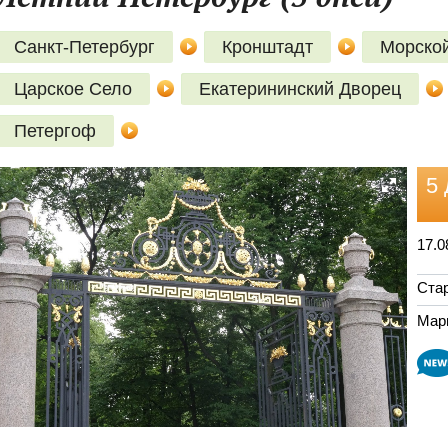
Санкт-Петербург
Кронштадт
Морской
Царское Село
Екатерининский Дворец
Петергоф
5 
17.0
Стар
Мар