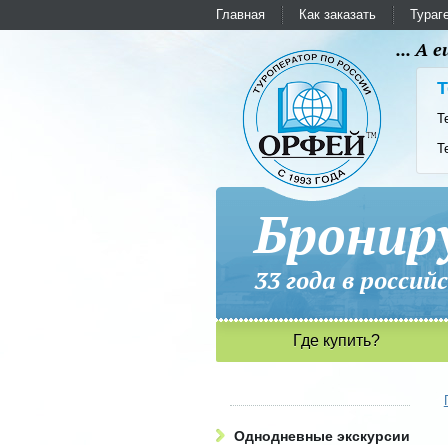
Главная
Как заказать
Тураг
... А
Т
Т
Т
Бронир
33 года в рос
Где купить?
Однодневные экскурсии