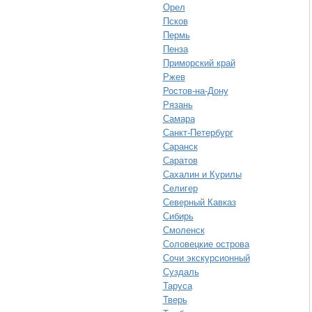
Орел
Псков
Пермь
Пенза
Приморский край
Ржев
Ростов-на-Дону
Рязань
Самара
Санкт-Петербург
Саранск
Саратов
Сахалин и Курилы
Селигер
Северный Кавказ
Сибирь
Смоленск
Соловецкие острова
Сочи экскурсионный
Суздаль
Таруса
Тверь