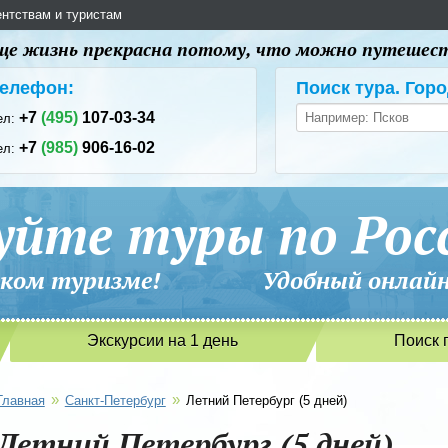
ентствам и туристам
 еще жизнь прекрасна потому, что можно путешес
елефон:
Поиск тура. Горо
+7
(495)
107-03-34
ел:
+7
(985)
906-16-02
ел:
уйте туры по Рос
сийском туризме! Удобный онлайн-
Экскурсии на 1 день
Поиск 
»
»
Главная
Санкт-Петербург
Летний Петербург (5 дней)
Летний Петербург (5 дней)