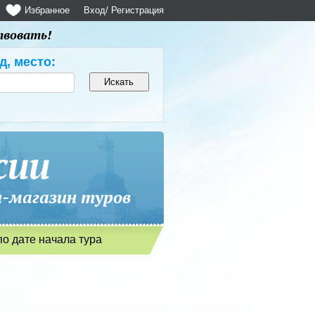
Избранное
Вход
/ Регистрация
твовать!
д, место:
сии
магазин туров
по дате начала тура