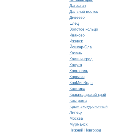
Дагестан
Дальний восток
Дивеево
Елец
Золотое кольцо
Иваново
Ижевск
Йошкар-Ола
Казань
Калининград
Калуга
Каргополь
Карелия
КавМинВоды
Коломна
Краснодарский край
Кострома
Крым экскурсионный
Липецк
Москва
Мурманск
Нижний Новгород