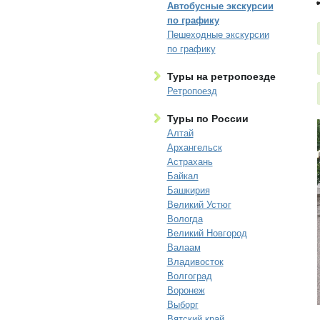
Автобусные экскурсии
по графику
Пешеходные экскурсии
по графику
Туры на ретропоезде
Ретропоезд
Туры по России
Алтай
Архангельск
Астрахань
Байкал
Башкирия
Великий Устюг
Вологда
Великий Новгород
Валаам
Владивосток
Волгоград
Воронеж
Выборг
Вятский край