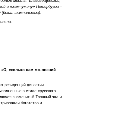
водные мосты: Благовещенский,
вой и «жемчужину» Петербурга –
(бокал шампанского).
ельно.
) «О, сколько нам мгновений
ых резиденций династии
ыполненные в стиле «русского
ключая знаменитый Тронный зал и
трировали богатство и