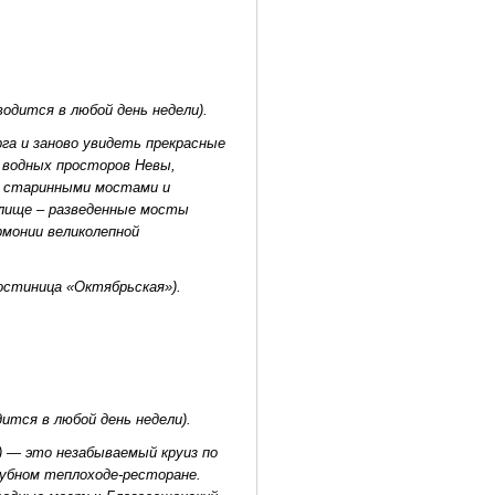
водится в любой день недели).
га и заново увидеть прекрасные
 водных просторов Невы,
о старинными мостами и
елище – разведенные мосты
рмонии великолепной
гостиница «Октябрьская»).
ится в любой день недели).
а) — это незабываемый круиз по
убном теплоходе-ресторане.