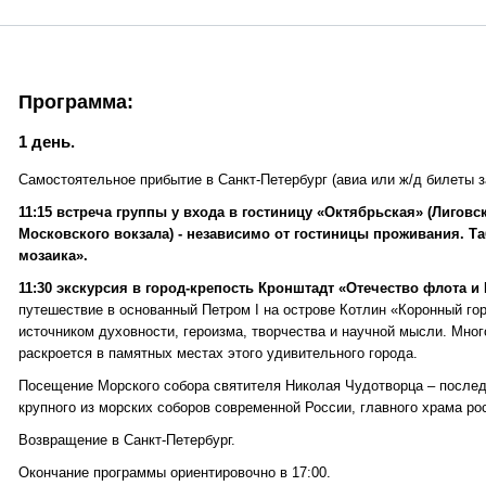
Программа:
1 день.
Самостоятельное прибытие в Санкт-Петербург (авиа или ж/д билеты за
11:15 встреча группы у входа в гостиницу «Октябрьская» (Лиговск
Московского вокзала) - независимо от гостиницы проживания. Т
мозаика».
11:30 экскурсия в город-крепость Кронштадт «Отечество флота и
путешествие в основанный Петром I на острове Котлин «Коронный го
источником духовности, героизма, творчества и научной мысли. Мно
раскроется в памятных местах этого удивительного города.
Посещение Морского собора святителя Николая Чудотворца – послед
крупного из морских соборов современной России, главного храма ро
Возвращение в Санкт-Петербург.
Окончание программы ориентировочно в 17:00.