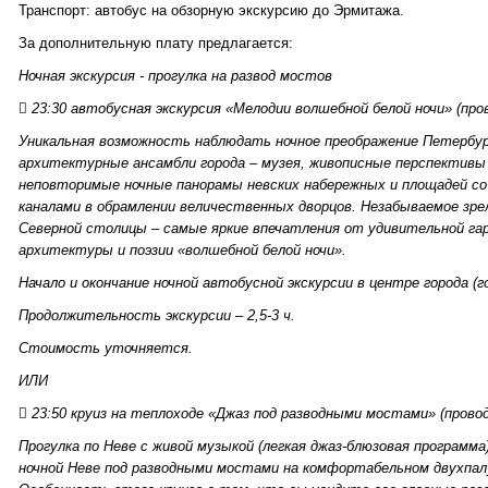
Транспорт: автобус на обзорную экскурсию до Эрмитажа.
За дополнительную плату предлагается:
Ночная экскурсия - прогулка на развод мостов
 23:30 автобусная экскурсия «Мелодии волшебной белой ночи» (про
Уникальная возможность наблюдать ночное преображение Петербур
архитектурные ансамбли города – музея, живописные перспективы
неповторимые ночные панорамы невских набережных и площадей с
каналами в обрамлении величественных дворцов. Незабываемое зр
Северной столицы – самые яркие впечатления от удивительной га
архитектуры и поэзии «волшебной белой ночи».
Начало и окончание ночной автобусной экскурсии в центре города (
Продолжительность экскурсии – 2,5-3 ч.
Стоимость уточняется.
ИЛИ
 23:50 круиз на теплоходе «Джаз под разводными мостами» (провод
Прогулка по Неве с живой музыкой (легкая джаз-блюзовая программ
ночной Неве под разводными мостами на комфортабельном двухпал