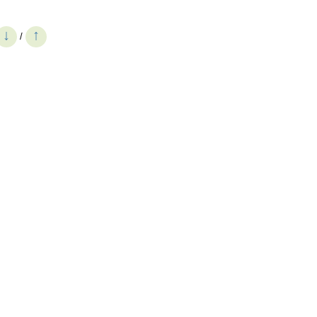
↓
↑
/