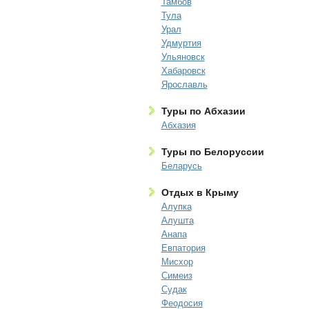
Тамбов
Тула
Урал
Удмуртия
Ульяновск
Хабаровск
Ярославль
Туры по Абхазии
Абхазия
Туры по Белоруссии
Беларусь
Отдых в Крыму
Алупка
Алушта
Анапа
Евпатория
Мисхор
Симеиз
Судак
Феодосия