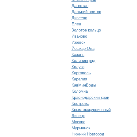
Дагестан
Дальний восток
Дивеево
Елец
Золотое кольцо
Иваново
Ижевск
Йошкар-Ола
Казань
Калининград
Калуга
Каргополь
Карелия
КавМинВоды
Коломна
Краснодарский край
Кострома
Крым экскурсионный
Липецк
Москва
Мурманск
Нижний Новгород