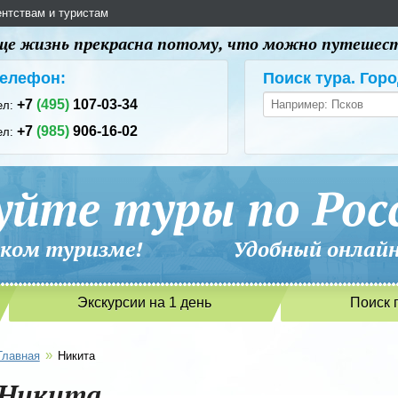
ентствам и туристам
 еще жизнь прекрасна потому, что можно путешес
елефон:
Поиск тура. Горо
+7
(495)
107-03-34
ел:
+7
(985)
906-16-02
ел:
уйте туры по Рос
сийском туризме! Удобный онлайн-
Экскурсии на 1 день
Поиск 
»
Главная
Никита
Никита