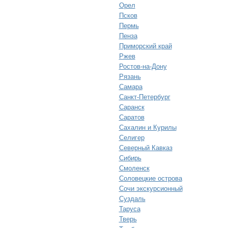
Орел
Псков
Пермь
Пенза
Приморский край
Ржев
Ростов-на-Дону
Рязань
Самара
Санкт-Петербург
Саранск
Саратов
Сахалин и Курилы
Селигер
Северный Кавказ
Сибирь
Смоленск
Соловецкие острова
Сочи экскурсионный
Суздаль
Таруса
Тверь