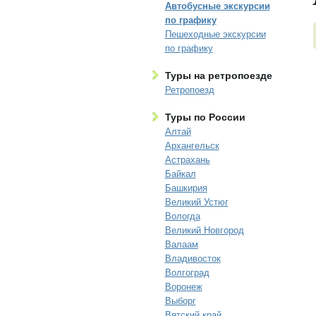
Автобусные экскурсии
по графику
Пешеходные экскурсии
по графику
Туры на ретропоезде
Ретропоезд
Туры по России
Алтай
Архангельск
Астрахань
Байкал
Башкирия
Великий Устюг
Вологда
Великий Новгород
Валаам
Владивосток
Волгоград
Воронеж
Выборг
Вятский край