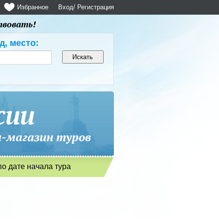
Избранное
Вход
/ Регистрация
твовать!
д, место:
сии
магазин туров
по дате начала тура