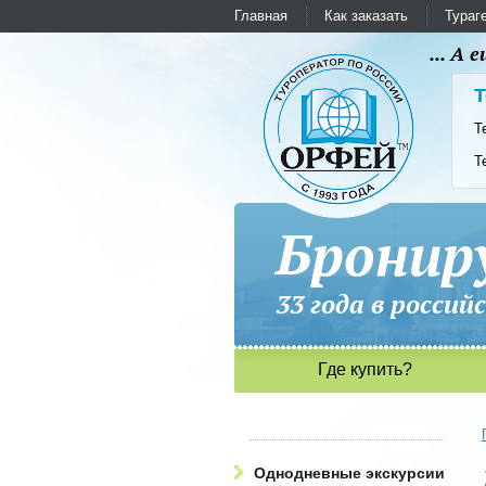
Главная
Как заказать
Тураг
... А
Т
Т
Т
Бронир
33 года в рос
Где купить?
Однодневные экскурсии