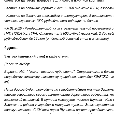
олень всегда готовы позировать для фото в приятной компании.
- Катания на собачьих упряжках: дети - 700 руб./круг 450 м, взрослые
- Катание на банане за снегоходом с инструктором. Вместимость д
человека взрослых/ 1000
рублей/за всех сидящих на банане.
-06.01.2026 - Рождественский ужин с развлекательной программой
ПРИ ПОКУПКЕ ТУРА. Стоимость: 3 500 рублей /взрослый, 2 700 рубл
рублей/ребенок до 13 лет (отдельный детский стол и аниматор).
4 день.
Завтрак (шведский стол) в кафе отеля.
Далее на выбор:
Вариант №1. * "Кижи - восьмое чудо света". Отправляемся в боль
природному комплексу, памятнику природного наследия ЮНЕСКО - з
км).
Наша дорога будет проходить по самобытнейшим местам Заонежья 
широко известного своими памятниками деревянного зодчества, 
заонежской вышивкой. В пути на маршруте: поселок Шуньга - одно
Заонежья и родина углеродного минерала шунгит. Этим окрестност
своему названию. С XV века через Шуньский погост проходила глав