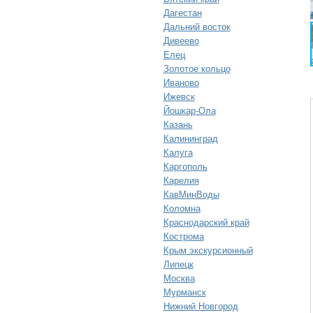
Дагестан
Дальний восток
Дивеево
Елец
Золотое кольцо
Иваново
Ижевск
Йошкар-Ола
Казань
Калининград
Калуга
Каргополь
Карелия
КавМинВоды
Коломна
Краснодарский край
Кострома
Крым экскурсионный
Липецк
Москва
Мурманск
Нижний Новгород