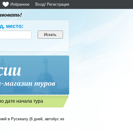
Избранное
Вход
/ Регистрация
твовать!
д, место:
сии
магазин туров
по дате начала тура
ей в Рускеалу (6 дней, автобус из