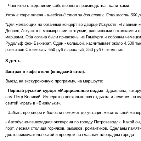
- Чаепитие с изделиями собственного производства - калитками.
Ужин в кафе отеля - шведский стол за доп.плату. Стоимость 600 р
*Для желающих на органный концерт во дворце Искусств. «Главный к
Дворец Искусств с мраморными статуями, расписными потолками и 
маршами. Оба органа были привезены из Гамбурга и собраны немец
Рудольф фон Бэккерат. Один - большой, насчитывает около 4.500 тыс
регистров.Стоимость: 650 руб./взрослый, 350 руб./ школьник.
3 день.
Завтрак в кафе отеля (шведский стол).
Выезд на экскурсионную программу, на маршруте:
- Первый русский курорт «Марциальные воды»
. Здравница, котор
сам Петр Великий. Император несколько раз отдыхал и лечился на ку
свитой играть в «Бирюльки».
- Забыть про хвори и болезни поможет дегустация живительной минер
- Автобусно-пешеходная экскурсия по городу Петрозаводск. Какой он,
порт, лесная столица горняков, рыбаков, романтиков. Сделаем памят
достопримечательностей и проедем по главным площадям города.