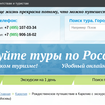
ентствам и туристам
 еще жизнь прекрасна потому, что можно путешес
елефон:
Поиск тура. Горо
+7
(495)
107-03-34
ел:
+7
(985)
906-16-02
ел:
уйте туры по Рос
сийском туризме! Удобный онлайн-
Экскурсии на 1 день
Поиск 
»
»
Главная
Карелия
Рождественское путешествие в Карелию с экскурси
Москвы)