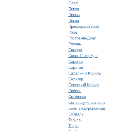
Орел
Псков
Пермь
Пенза
Приморский край
Ржев
Ростов-на-Дону
Рязань
Самара
Санкт-Петербург
Саранск
Саратов
Сахалин и Курилы
Селигер
Северный Кавказ
Сибирь
Смоленск
Соловецкие острова
Сочи экскурсионный
Суздаль
Таруса
Тверь