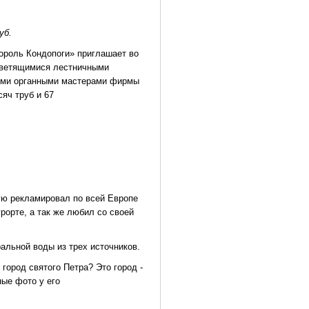
уб.
ороль Кондопоги» приглашает во
светящимися лестничными
кими органными мастерами фирмы
яч труб и 67
ую рекламировал по всей Европе
рорте, а так же любил со своей
альной воды из трех источников.
 город святого Петра? Это город -
ные фото у его