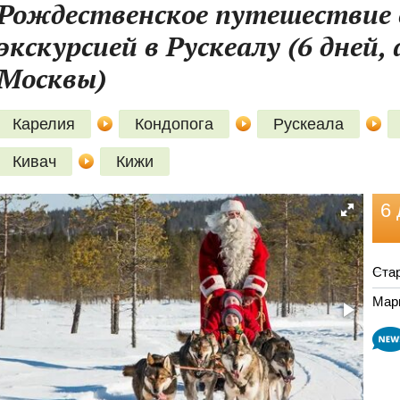
Рождественское путешествие 
экскурсией в Рускеалу (6 дней,
Москвы)
Карелия
Кондопога
Рускеала
Кивач
Кижи
6 
Стар
Мар