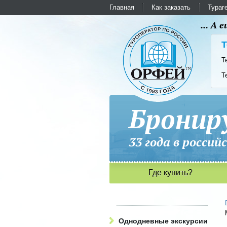
Главная
Как заказать
Тураг
... А
Т
Т
Т
Бронир
33 года в рос
Где купить?
Однодневные экскурсии