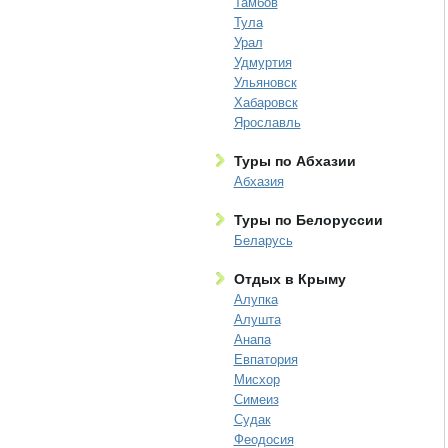
Тамбов
Тула
Урал
Удмуртия
Ульяновск
Хабаровск
Ярославль
Туры по Абхазии
Абхазия
Туры по Белоруссии
Беларусь
Отдых в Крыму
Алупка
Алушта
Анапа
Евпатория
Мисхор
Симеиз
Судак
Феодосия