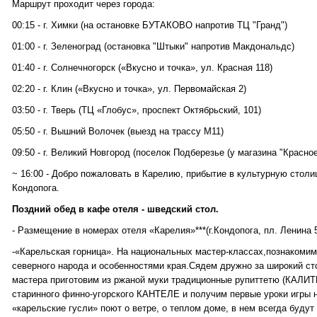
Маршрут проходит через города:
00:15 - г. Химки (на остановке БУТАКОВО напротив ТЦ "Гранд")
01:00 - г. Зеленоград (остановка "Штыки" напротив Макдональдс)
01:40 - г. Солнечногорск («Вкусно и точка», ул. Красная 118)
02:20 - г. Клин («Вкусно и точка», ул. Первомайская 2)
03:50 - г. Тверь (ТЦ «Глобус», проспект Октябрьский, 101)
05:50 - г. Вышний Волочек (выезд на трассу М11)
09:50 - г. Великий Новгород (поселок Подберезье (у магазина "Красно
~ 16:00 - Добро пожаловать в Карелию, прибытие в культурную столи
Кондопога.
Поздний обед в кафе отеля - шведский стол.
- Размещение в номерах отеля «Карелия»***(г.Кондопога, пл. Ленина 5
-«Карельская горница». На национальных мастер-классах,познакомим
северного народа и особенностями края.Сядем дружно за широкий ст
мастера приготовим из ржаной муки традиционные рупиттетю (КАЛИТ
старинного финно-угорского КАНТЕЛЕ и получим первые уроки игры н
«карельские гусли» поют о ветре, о теплом доме, в нем всегда будут 