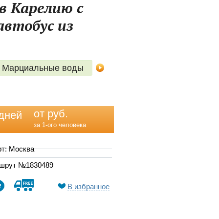
в Карелию с
 автобус из
Марциальные воды
от руб.
дней
за 1-ого человека
т: Москва
шрут №1830489
В избранное