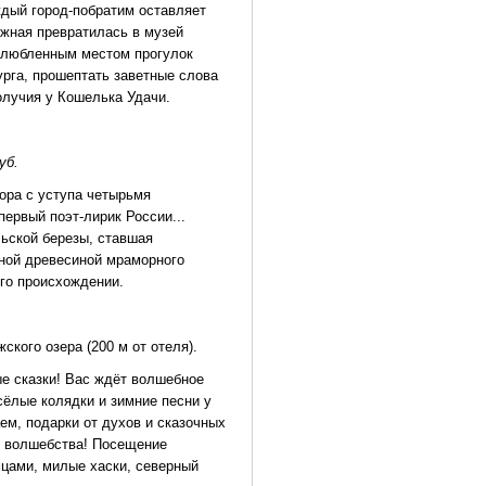
ждый город-побратим оставляет
ежная превратилась в музей
злюбленным местом прогулок
урга, прошептать заветные слова
олучия у Кошелька Удачи.
уб.
ора с уступа четырьмя
первый поэт-лирик России...
ьской березы, ставшая
ьной древесиной мраморного
его происхождении.
кого озера (200 м от отеля).
е сказки! Вас ждёт волшебное
ёлые колядки и зимние песни у
ем, подарки от духов и сказочных
ю волшебства! Посещение
мцами, милые хаски, северный