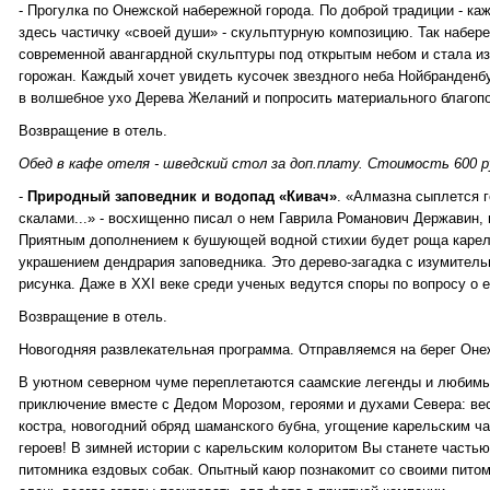
- Прогулка по Онежской набережной города. По доброй традиции - ка
здесь частичку «своей души» - скульптурную композицию. Так набер
современной авангардной скульптуры под открытым небом и стала и
горожан. Каждый хочет увидеть кусочек звездного неба Нойбранденб
в волшебное ухо Дерева Желаний и попросить материального благоп
Возвращение в отель.
Обед в кафе отеля - шведский стол за доп.плату. Стоимость 600 р
-
Природный заповедник и водопад «Кивач»
. «Алмазна сыплется г
скалами...» - восхищенно писал о нем Гаврила Романович Державин, 
Приятным дополнением к бушующей водной стихии будет роща карел
украшением дендрария заповедника. Это дерево-загадка с изумител
рисунка. Даже в XXI веке среди ученых ведутся споры по вопросу о 
Возвращение в отель.
Новогодняя развлекательная программа. Отправляемся на берег Онежс
В уютном северном чуме переплетаются саамские легенды и любимы
приключение вместе с Дедом Морозом, героями и духами Севера: вес
костра, новогодний обряд шаманского бубна, угощение карельским ча
героев! В зимней истории с карельским колоритом Вы станете часть
питомника ездовых собак. Опытный каюр познакомит со своими пито