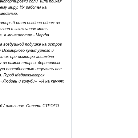
анспортировки соли, шла бойкая
сему миру. Их работы на
 медалью.
который стал позднее одним из
слана в заключение мать
а, в монашестве - Марфа
а воздушной подушке на остров
у Всемирного культурного и
ретах при осмотре ансамбля
ну из самых старых деревянных
ющую способностью исцелять все
. Город Медвежьегорск
«Любовь и голуби», «И на камнях
руб./ школьник. Оплата СТРОГО