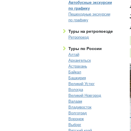
Автобусные экскурсии
по графику
Пешеходные экскурсии
по графику
Туры на ретропоезде
Ретропоезд
Туры по России
Алтай
Архангельск
Астрахань
Байкал
Башкирия
Великий Устюг
Вологда
Великий Новгород
Валаам
Владивосток
Волгоград
Воронеж
Выборг
Вятский край