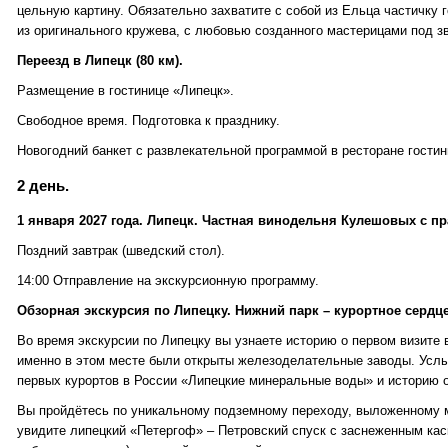
цельную картину. Обязательно захватите с собой из Ельца частичку 
из оригинального кружева, с любовью созданного мастерицами под з
Переезд в Липецк (80 км).
Размещение в гостинице «Липецк».
Свободное время. Подготовка к празднику.
Новогодний банкет с развлекательной программой в ресторане гостини
2 день.
1 января 2027 года. Липецк. Частная винодельня Кулешовых с 
Поздний завтрак (шведский стол).
14:00 Отправление на экскурсионную программу.
Обзорная экскурсия по Липецку. Нижний парк – курортное сердц
Во время экскурсии по Липецку вы узнаете историю о первом визите в
именно в этом месте были открыты железоделательные заводы. Услы
первых курортов в России «Липецкие минеральные воды» и историю о
Вы пройдётесь по уникальному подземному переходу, выложенному м
увидите липецкий «Петергоф» – Петровский спуск с заснеженным ка