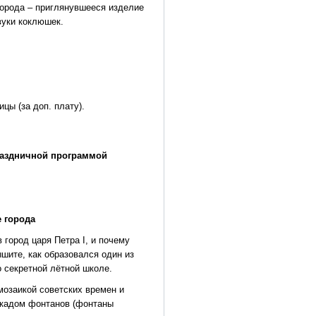
города – приглянувшееся изделие
вуки коклюшек.
цы (за доп. плату).
праздничной программой
е города
 город царя Петра I, и почему
шите, как образовался один из
 секретной лётной школе.
озаикой советских времен и
скадом фонтанов (фонтаны