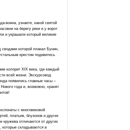
да-воина, узнаете, какой святой
асовни на берегу реки и у ворот
или и украшали который великие
д сводами которой плакал Бунин,
рустальным крестом подивитесь
им колорит XIX века, где каждый
сти всей жизни. Экскурсовод
орода появились главные часы –
Нового года и, возможно, хранят
антов!
экспонаты с многовековой
тей, платьев, блузонов и других
е кружева отличаются от других
, которые складываются в