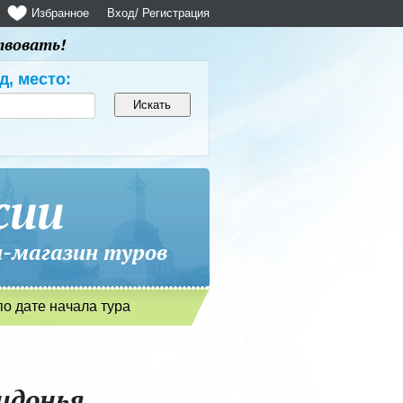
Избранное
Вход
/ Регистрация
твовать!
д, место:
сии
магазин туров
по дате начала тура
ридонья