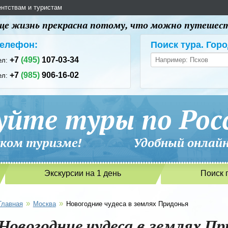
ентствам и туристам
 еще жизнь прекрасна потому, что можно путешес
елефон:
Поиск тура. Горо
+7
(495)
107-03-34
ел:
+7
(985)
906-16-02
ел:
уйте туры по Рос
сийском туризме! Удобный онлайн-
Экскурсии на 1 день
Поиск 
»
»
Главная
Москва
Новогодние чудеса в землях Придонья
Новогодние чудеса в землях П