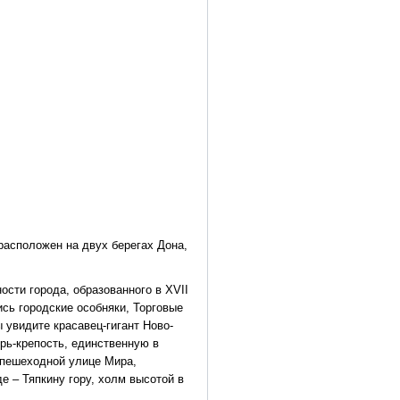
расположен на двух берегах Дона,
сти города, образованного в XVII
сь городские особняки, Торговые
 увидите красавец-гигант Ново-
рь-крепость, единственную в
 пешеходной улице Мира,
е – Тяпкину гору, холм высотой в