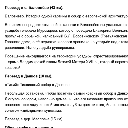
Переезд в с. Баловнёво (43 км).
Баловнёво. История одной картины и собор с европейской архитектур
Во время непродолжительной остановки в Баловнёво вы услышите ра
усадьбе генерала Муромцева, которую посещала Екатерина Великая.
прогулке с собачкой, написанный В.Л. Боровиковским (Третьяковская
Главного дома, а её перчатки и сапоги хранились в усадьбе под сте
революции. Ныне усадьба руинирована.
Посещение находящегося на территории усадьбы отреставрированног
– храма Владимирской иконы Божией Матери XVII в., который пораж
красотой.
Переезд в Данков (10 км).
«Тихий» Тихвинский собор в Данкове
Небольшая остановка, чтобы посетить самый красивый собор в Данков
Любуясь собором, невольно думаешь, что его название произошло от
навевает прохладу и покой мягким голубым цветом стен, белоснежны
золотом «звёздными» куполами.
Переезд в дер. Масловка (15 км).
Обед в кафе на маршруте.