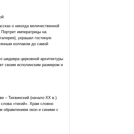
ой
ссказ о некогда величественной
 Портрет императрицы на
 галерея), украшал гостиную
клянным колпаком до самой
о шедевра церковной архитектуры
ает своим исполинским размером и
е – Тихвинский (начало ХХ в.).
 слова «тихий». Храм словно
м обрамлением окон и синими с