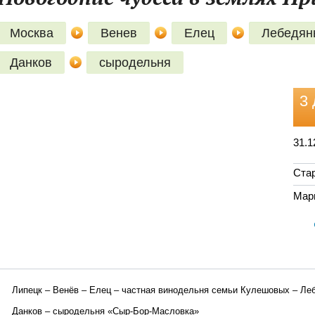
Москва
Венев
Елец
Лебедян
Данков
сыродельня
3 
31.1
Стар
Мар
Липецк – Венёв – Елец – частная винодельня семьи Кулешовых – Ле
Данков – сыродельня «Сыр-Бор-Масловка»