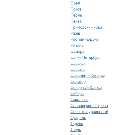
Орел
Псков
Пермь
Пенза
Приморский край
Ржев
Ростов-на-Дону
Рязань
Самара
Санкт-Петербург
Саранск
Саратов
Сахалин и Курилы
Селигер
Северный Кавказ
Сибирь
Смоленск
Соловецкие острова
Сочи экскурсионный
Суздаль
Таруса
Тверь