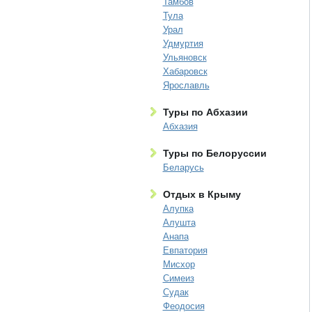
Тамбов
Тула
Урал
Удмуртия
Ульяновск
Хабаровск
Ярославль
Туры по Абхазии
Абхазия
Туры по Белоруссии
Беларусь
Отдых в Крыму
Алупка
Алушта
Анапа
Евпатория
Мисхор
Симеиз
Судак
Феодосия