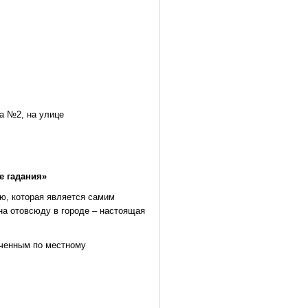
да №2, на улице
е гадания»
ю, которая является самим
на отовсюду в городе – настоящая
еченным по местному