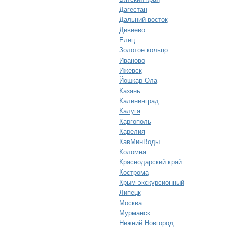
Дагестан
Дальний восток
Дивеево
Елец
Золотое кольцо
Иваново
Ижевск
Йошкар-Ола
Казань
Калининград
Калуга
Каргополь
Карелия
КавМинВоды
Коломна
Краснодарский край
Кострома
Крым экскурсионный
Липецк
Москва
Мурманск
Нижний Новгород