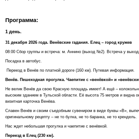
Программа:
1 день.
31 декабря 2026 года. Венёвские гадания. Елец – город кружев
08:00 Сбор группы и встреча: м. Аннино (выход №2). Встреча у выхо
Посадка в автобус.
Переезд в Венёв по платной дороге (160 км). Путевая информация.
Венёв. Пешеходная прогулка. Чаепитие с «венёвкой» и «венёвски
Не велик Венёв да свою Красную площадь имеет! А ещё – колокольн
высоким зданием в Тульской области. Её высота 75 метров и видна о
визитная карточка Венёва.
Славен Венёв и своим съедобным сувениром в виде буквы «В», вып
оригинальному рецепту – не то булка, не то баранка, не то крендель.
Нас ждет небольшая прогулка и чаепитие с венёвкой.
Переезд в Елец (230 км).