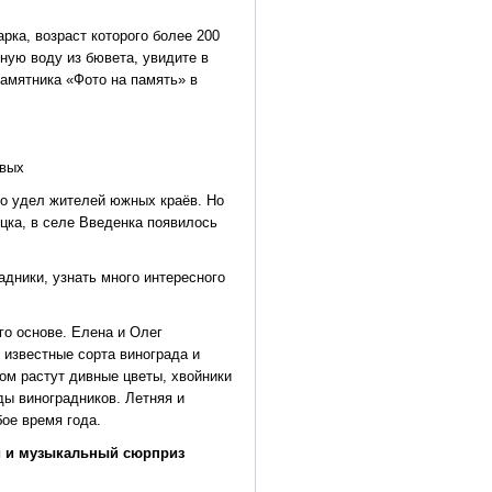
рка, возраст которого более 200
ную воду из бювета, увидите в
памятника «Фото на память» в
овых
то удел жителей южных краёв. Но
ецка, в селе Введенка появилось
дники, узнать много интересного
го основе. Елена и Олег
известные сорта винограда и
ом растут дивные цветы, хвойники
ды виноградников. Летняя и
ое время года.
и и музыкальный сюрприз