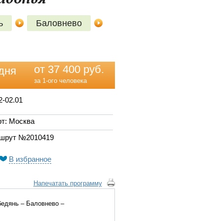
ь
Баловнево
от 37 400 руб.
дня
за 1-ого человека
2-02.01
т: Москва
шрут №2010419
В избранное
Напечатать программу
бедянь – Баловнево –