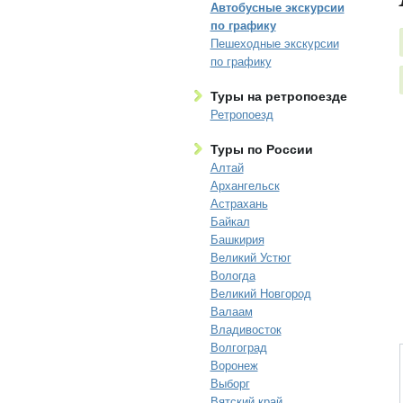
Автобусные экскурсии
по графику
Пешеходные экскурсии
по графику
Туры на ретропоезде
Ретропоезд
Туры по России
Алтай
Архангельск
Астрахань
Байкал
Башкирия
Великий Устюг
Вологда
Великий Новгород
Валаам
Владивосток
Волгоград
Воронеж
Выборг
Вятский край