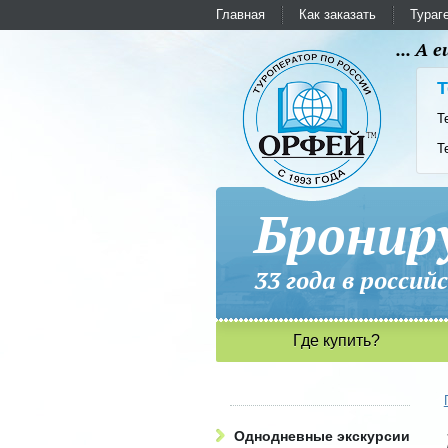
Главная
Как заказать
Тураг
... А
Т
Т
Т
Бронир
33 года в рос
Где купить?
Однодневные экскурсии