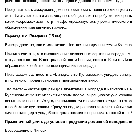
работают сезонно), похожий на ледяной дворец в это время года.
Прогуляетесь с экскурсоводом по территории старинного липецкого па
лет. Вы окунётесь в жизнь «водного общества», попробуете минераль
каких «хоромах» жил Пётр I и сфотографируетесь у романтического 
обрамлении праздничных гирлянд.
Переезд в с. Введенка (15 км).
Виноградарство, как стиль жизни. Частная винодельня семьи Кулеш
Принято считать, что выращивание диковинных сортов винограда – э
это далеко не так. В центральной части России, всего в 10 км от Лип
образцовое хозяйство по выращиванию винограда.
Приглашаем вас посетить «Винодельню Кулешовых», увидеть виногра
и полезного, продегустировать производимое вино.
Это место – настоящий рай для любителей винограда и напитков на е
Кулешовы искренне увлечены своим делом, выращивают уже хорошо 
испытывают новые. Их угодья начинаются с пейзажного сада, в котор
и необычные кустарники. Сразу за садом располагаются стройные ря
зимняя площадка усадебного дома позволяет принимать гостей в люб
Праздничный ужин, дегустация продукции домашней винодельн
Возвращение в Липецк.