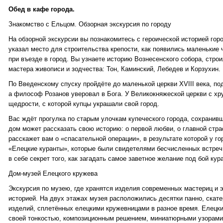
Обед в кафе города.
Знакомство с Ельцом. Обзорная экскурсия по городу
На обзорной экскурсии вы познакомитесь с героической историей горо
указал место для строительства крепости, как появились маленькие ч
при въезде в город. Вы узнаете историю Вознесенского собора, стро
мастера живописи и зодчества: Тон, Каминский, Лебедев и Корзухин.
По Введенскому спуску пройдёте до маленькой церкви XVIII века, по
а философ Розанов уверовал в Бога. У Великокняжеской церкви с х
щедрости, с которой купцы украшали свой город.
Вас ждёт прогулка по старым улочкам купеческого города, сохранивш
дом может рассказать свою историю: о первой любви, о главной стра
расскажет вам о «спасательной операции», в результате которой у г
«Елецкие куранты», которые были свидетелями бесчисленных встреч 
в себе секрет того, как загадать самое заветное желание под бой кур
Дом-музей Елецкого кружева
Экскурсия по музею, где хранятся изделия современных мастериц и 
историей. На двух этажах музея расположились десятки панно, скатер
изделий, сплетённых елецкими кружевницами в разное время. Елецки
своей тонкостью, композиционным решением, миниатюрными узорами