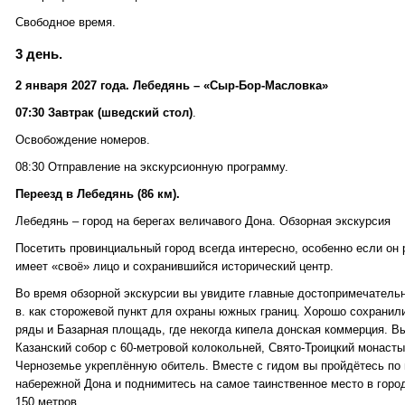
Свободное время.
3 день.
2 января 2027 года. Лебедянь – «Сыр-Бор-Масловка»
07:30 Завтрак (шведский стол)
.
Освобождение номеров.
08:30 Отправление на экскурсионную программу.
Переезд в Лебедянь (86 км).
Лебедянь – город на берегах величавого Дона. Обзорная экскурсия
Посетить провинциальный город всегда интересно, особенно если он 
имеет «своё» лицо и сохранившийся исторический центр.
Во время обзорной экскурсии вы увидите главные достопримечательно
в. как сторожевой пункт для охраны южных границ. Хорошо сохранили
ряды и Базарная площадь, где некогда кипела донская коммерция. Вы
Казанский собор с 60-метровой колокольней, Свято-Троицкий монасты
Черноземье укреплённую обитель. Вместе с гидом вы пройдётесь по
набережной Дона и поднимитесь на самое таинственное место в город
150 метров.