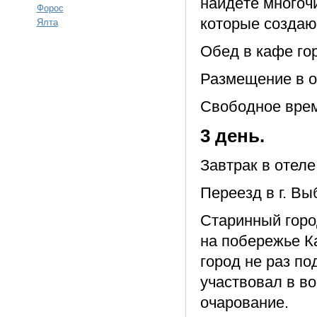
найдёте многоч
Форос
которые создаю
Ялта
Обед в кафе го
Размещение в о
Свободное вре
3 день.
Завтрак в отеле
Переезд в г. Выб
Старинный горо
на побережье К
город не раз п
участвовал в во
очарование.