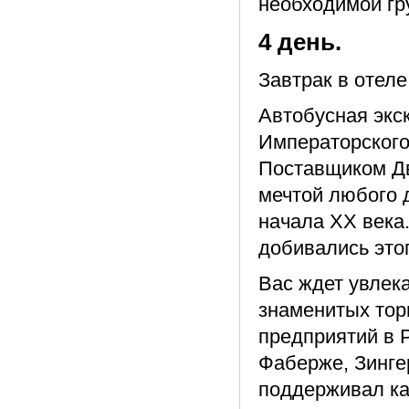
необходимой гр
4 день.
Завтрак в отел
Автобусная экс
Императорского 
Поставщиком Дв
мечтой любого 
начала XX века.
добивались этог
Вас ждет увлек
знаменитых тор
предприятий в 
Фаберже, Зингер
поддерживал ка