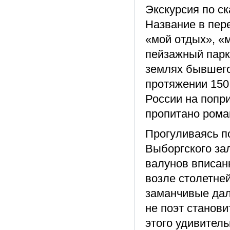
Экскурсия по с
Название в пер
«мой отдых», «
пейзажный парк
землях бывшего
протяжении 150
России на попр
пропитано рома
Прогуливаясь п
Выборгского за
валунов вписанн
возле столетне
заманчивые дали
не поэт станов
этого удивитель