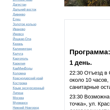
Дагестан
Дальний восток
Дивеево
Елец
Золотое кольцо
Иваново
Ижевск
Йошкар-Ола
Казань
Калининград
Программа
Калуга
Каргополь
1 день.
Карелия
КавМинВоды
22:30 Отъезд в 
Коломна
Краснодарский край
около 10 часов,
Кострома
санитарные ост
Крым экскурсионный
Липецк
23:30 Возможна 
Москва
точка», ул. Кра
Мурманск
Нижний Новгород