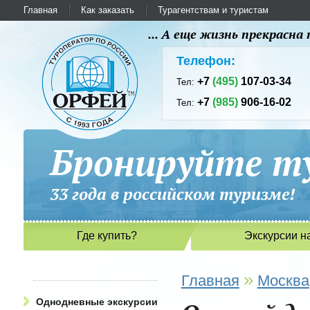
Главная
Как заказать
Турагентствам и туристам
... А еще жизнь прекрасн
Телефон:
+7
(495)
107-03-34
Тел:
+7
(985)
906-16-02
Тел:
Бронируйте ту
33 года в российском туриз
Где купить?
Экскурсии н
»
Главная
Москва
Однодневные экскурсии