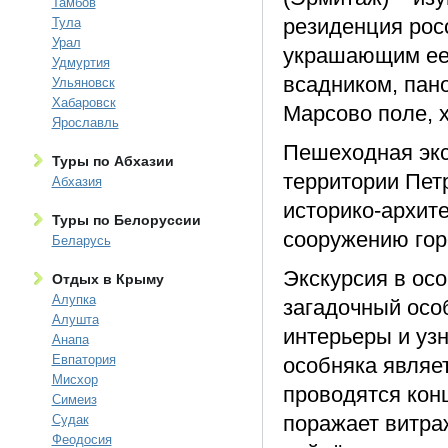
Тамбов
резиденция рос
Тула
Урал
украшающим ее 
Удмуртия
всадником, пан
Ульяновск
Хабаровск
Марсово поле, 
Ярославль
Пешеходная экс
Туры по Абхазии
территории Пет
Абхазия
историко-архит
Туры по Белоруссии
сооружению гор
Беларусь
Экскурсия в ос
Отдых в Крыму
Алупка
загадочный осо
Алушта
интерьеры и уз
Анапа
Евпатория
особняка являе
Мисхор
проводятся кон
Симеиз
поражает витра
Судак
Феодосия