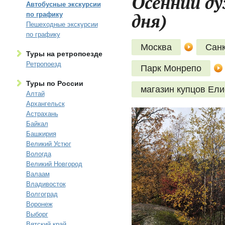
Осенний ду
Автобусные экскурсии
дня)
по графику
Пешеходные экскурсии
по графику
Москва
Санк
Туры на ретропоезде
Ретропоезд
Парк Монрепо
Туры по России
магазин купцов Ел
Алтай
Архангельск
Астрахань
Байкал
Башкирия
Великий Устюг
Вологда
Великий Новгород
Валаам
Владивосток
Волгоград
Воронеж
Выборг
Вятский край