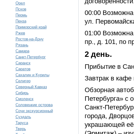
договоренности
Орел
Псков
00:00 Возможна 
Пермь
ул. Первомайска
Пенза
Приморский край
01:00 Возможна 
Ржев
Ростов-на-Дону
пр., д. 101, по
Рязань
Самара
2 день.
Санкт-Петербург
Саранск
Прибытие в Сан
Саратов
Сахалин и Курилы
Завтрак в кафе 
Селигер
Северный Кавказ
Обзорная автоб
Сибирь
Петербурга» с 
Смоленск
Соловецкие острова
Санкт-Петербур
Сочи экскурсионный
города, Дворцо
Суздаль
Таруса
украшающей её 
Тверь
(Эрмитаж) – из