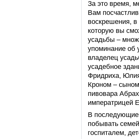
За это время, м
Вам посчастлив
воскрешения, в
которую вы смо
усадьбы – множ
упоминание об у
владелец усадь
усадебное здан
Фридриха, Юлия
Кроном – сыном
пивовара Абраха
императрицей Ек
В последующие 
побывать семей
госпиталем, де