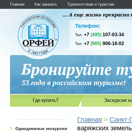
Главная
Как заказать
Турагентствам и туристам
... А еще жизнь прекрасн
Телефон:
+7
(495)
107-03-34
Тел:
+7
(985)
906-16-02
Тел:
Бронируйте ту
33 года в российском туриз
Где купить?
Экскурсии н
»
Главная
Санкт-
варяжских земель 
Однодневные экскурсии