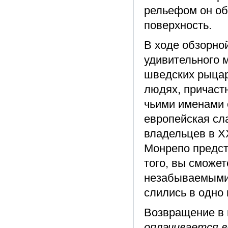
рельефом он об
поверхность.
В ходе обзорной
удивительного м
шведских рыцар
людях, причастн
чьими именами 
европейская сла
владельцев в XX
Монрепо предст
того, вы сможе
незабываемыми 
слились в одно
Возвращение в 
оплачивается в