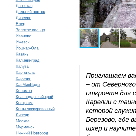
Дагестан
Дальний восток
Дивеево
Елец
Золотое кольцо
Иваново
Ижевск
Йошкар-Ола
Казань
Калининград
Калуга
Каргополь
Приглашаем ва
Карелия
– от Северного
КавМинВоды
Коломна
откроете для с
Краснодарский край
Карелии с таин
Кострома
Крым экскурсионный
которой служит
Липецк
Березово, где 
Москва
шхер и научите
Мурманск
Нижний Новгород