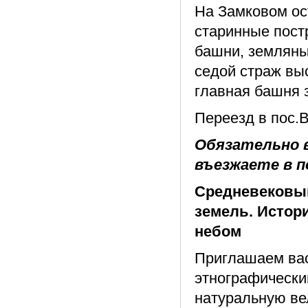
На Замковом ос
старинные пост
башни, земляны
седой страж вы
главная башня 
Переезд в пос.В
Обязательно в
въезжаете в п
Средневековый
земель. Истор
небом
Приглашаем вас
этнографически
натуральную вел