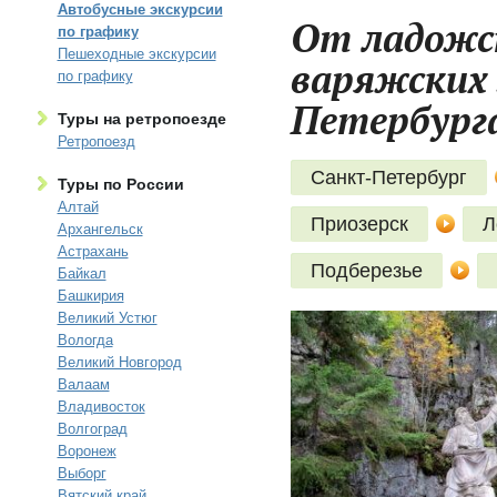
Автобусные экскурсии
От ладожс
по графику
Пешеходные экскурсии
варяжских 
по графику
Петербург
Туры на ретропоезде
Ретропоезд
Санкт-Петербург
Туры по России
Алтай
Приозерск
Л
Архангельск
Астрахань
Подберезье
Байкал
Башкирия
Великий Устюг
Вологда
Великий Новгород
Валаам
Владивосток
Волгоград
Воронеж
Выборг
Вятский край