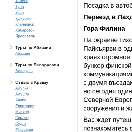
Тамбов
Посадка в автоб
Тула
Урал
Переезд в Лахд
Удмуртия
Ульяновск
Гора Филина
Хабаровск
Ярославль
На окраине тихо
Пайкъярви в од
Туры по Абхазии
Абхазия
краях огромное
бункер финской
Туры по Белоруссии
Беларусь
коммуникациями
с двумя въезда
Отдых в Крыму
Алупка
но сегодня оди
Алушта
Северной Европ
Анапа
Евпатория
сооружения и ж
Мисхор
Симеиз
Вас ждёт путеше
Судак
познакомитесь 
Феодосия