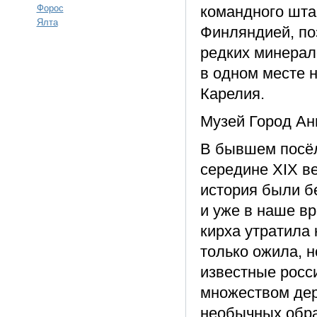
Форос
командного шта
Ялта
Финляндией, по
редких минерал
в одном месте н
Карелия.
Музей Город Ан
В бывшем посёл
середине XIX ве
история были б
и уже в наше в
кирха утратила 
только ожила, 
известные росс
множеством дер
необычных обра