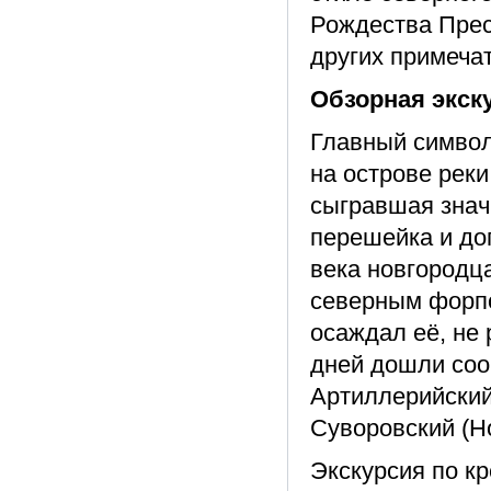
Рождества Прес
других примеча
Обзорная экск
Главный символ
на острове рек
сыгравшая знач
перешейка и до
века новгородц
северным форпо
осаждал её, не 
дней дошли соор
Артиллерийский
Суворовский (Н
Экскурсия по кр