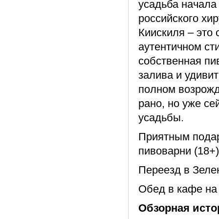
усадьба начала
российского хи
Киискиля – это 
аутентичном ст
собственная пи
залива и удиви
полном возрожд
рано, но уже се
усадьбы.
Приятным подар
пивоварни (18+)
Переезд в Зелен
Обед в кафе на
Обзорная исто