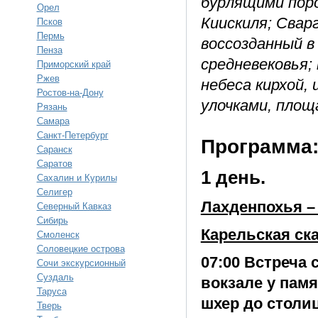
бурлящими пор
Орел
Киискиля; Свар
Псков
Пермь
воссозданный в
Пенза
средневековья;
Приморский край
Ржев
небеса кирхой,
Ростов-на-Дону
улочками, площ
Рязань
Самара
Санкт-Петербург
Программа
Саранск
Саратов
1 день.
Сахалин и Курилы
Селигер
Лахденпохья –
Северный Кавказ
Сибирь
Карельская ск
Смоленск
Соловецкие острова
07:00 Встреча 
Сочи экскурсионный
Суздаль
вокзале у памя
Таруса
шхер до столи
Тверь