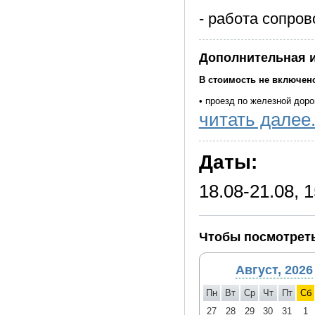
- работа сопро
Дополнительная 
В стоимость не включен
• проезд по железной доро
читать далее.
Дополнительно оплачива
• 1 ужин в гостинице «Дра
Даты:
• 2 ужина в гостинице «Др
• пивная экскурсия в музе
18.08-21.08, 
Фирма оставляет за собой
музеев, не уменьшая обще
Чтобы посмотреть
Август, 2026
Пн
Вт
Ср
Чт
Пт
Сб
27
28
29
30
31
1