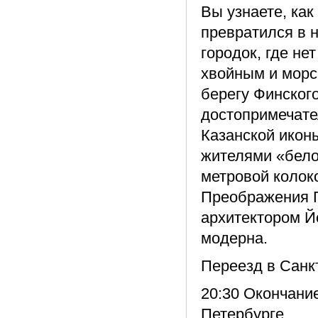
Вы узнаете, ка
превратился в 
городок, где не
хвойным и морс
берегу Финског
достопримечател
Казанской икон
жителями «бело
метровой колок
Преображения Г
архитектором Й
модерна.
Переезд в Санкт
20:30 Окончани
Петербурге.