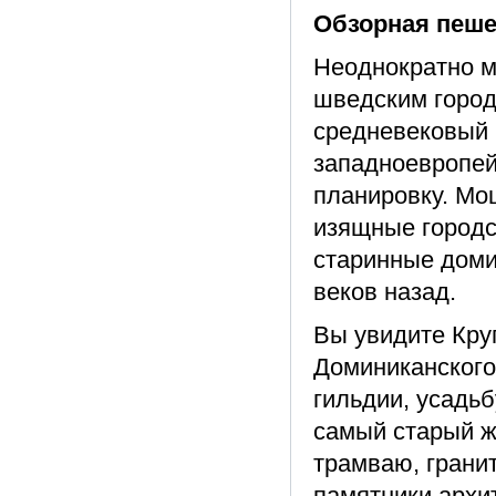
Обзорная пеше
Неоднократно м
шведским город
средневековый 
западноевропей
планировку. Мо
изящные городс
старинные доми
веков назад.
Вы увидите Кру
Доминиканского
гильдии, усадьб
самый старый ж
трамваю, грани
памятники архи