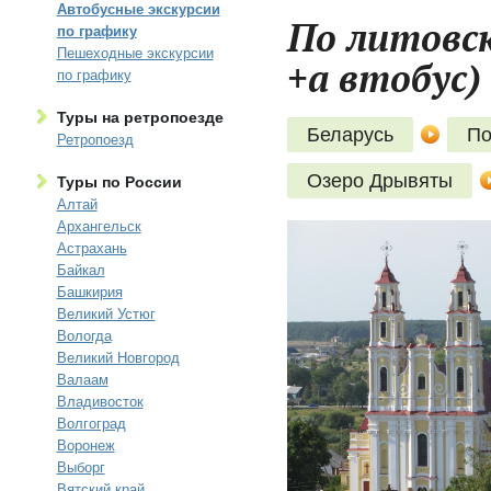
Автобусные экскурсии
По литовск
по графику
Пешеходные экскурсии
+а втобус)
по графику
Туры на ретропоезде
Беларусь
По
Ретропоезд
Озеро Дрывяты
Туры по России
Алтай
Архангельск
Астрахань
Байкал
Башкирия
Великий Устюг
Вологда
Великий Новгород
Валаам
Владивосток
Волгоград
Воронеж
Выборг
Вятский край