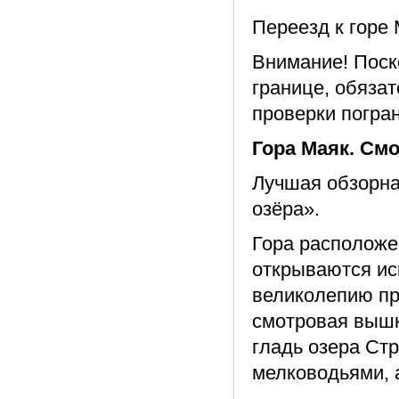
Переезд к горе 
Внимание! Поск
границе, обяза
проверки погра
Гора Маяк. См
Лучшая обзорна
озёра».
Гора расположе
открываются ис
великолепию п
смотровая вышк
гладь озера Ст
мелководьями, а