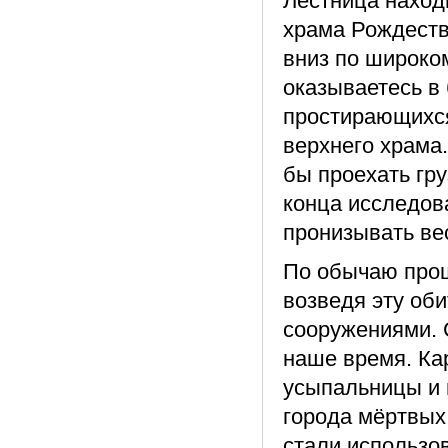
Лестница находи
храма Рождеств
вниз по широко
оказываетесь в
простирающихся
верхнего храма.
бы проехать гру
конца исследова
пронизывать вес
По обычаю прош
возведя эту об
сооружениями. 
наше время. Ка
усыпальницы и 
города мёртвых
стали использов