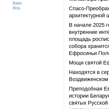
Форос
Спасо-Преображ
Ялта
архитектурной 
В начале 2025 
внутренние инт
площадь росписе
собора хранится
Ефросиньи Пол
Мощи святой Е
Находятся в се
Воздвиженском 
Преподобная Ев
истории Белару
святых Русской