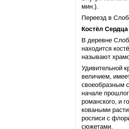
мин.).
Переезд в Слобо
Костёл Сердца
В деревне Слоб
находится кост
называют храмо
Удивительной к
величием, имее
своеобразным 
начале прошлого
романского, и г
коваными расти
росписи с флор
сюжетами.