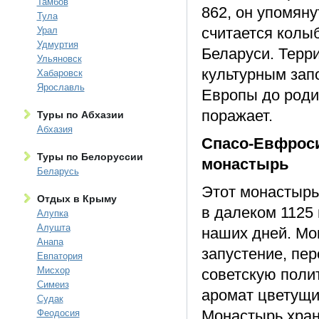
Тамбов
862, он упомяну
Тула
считается колы
Урал
Удмуртия
Беларуси. Терр
Ульяновск
культурным зап
Хабаровск
Ярославль
Европы до роди
поражает.
Туры по Абхазии
Абхазия
Спасо-Евфрос
Туры по Белоруссии
монастырь
Беларусь
Этот монастырь
Отдых в Крыму
в далеком 1125
Алупка
Алушта
наших дней. Мо
Анапа
запустение, пе
Евпатория
Мисхор
советскую полит
Симеиз
аромат цветущи
Судак
Монастырь хран
Феодосия