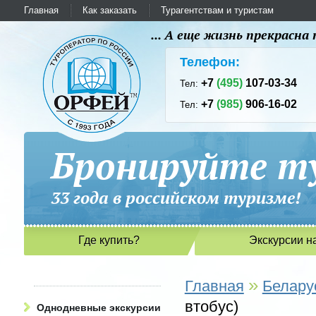
Главная
Как заказать
Турагентствам и туристам
... А еще жизнь прекрасн
Телефон:
+7
(495)
107-03-34
Тел:
+7
(985)
906-16-02
Тел:
Бронируйте ту
33 года в российском туриз
Где купить?
Экскурсии н
»
Главная
Белару
втобус)
Однодневные экскурсии