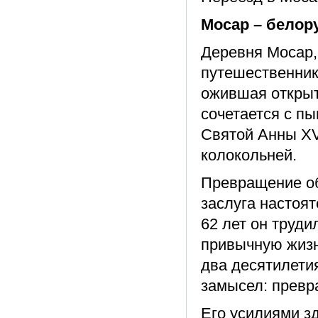
Мосар – белор
Деревня Мосар, 
путешественник
ожившая открыт
сочетается с п
Святой Анны XV
колокольней.
Превращение об
заслуга настоят
62 лет он труди
привычную жизн
два десятилети
замысел: превр
Его усилиями з