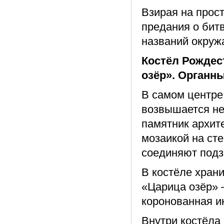
Взирая на прос
предания о битв
названий окруж
Костёл Рождес
озёр». Органн
В самом центре
возвышается не
памятник архит
мозаикой на сте
соединяют подз
В костёле хран
«Царица озёр» 
коронованная и
Внутри костёла