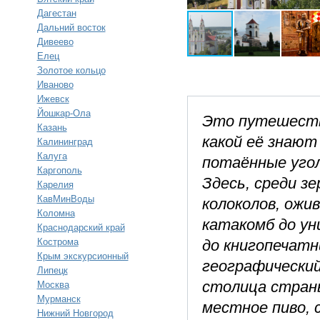
Дагестан
Дальний восток
Дивеево
Елец
Золотое кольцо
Иваново
Ижевск
Йошкар-Ола
Это путешестви
Казань
какой её знают
Калининград
Калуга
потаённые угол
Каргополь
Здесь, среди з
Карелия
КавМинВоды
колоколов, ожи
Коломна
катакомб до ун
Краснодарский край
Кострома
до книгопечатн
Крым экскурсионный
географический
Липецк
столица стран
Москва
Мурманск
местное пиво, 
Нижний Новгород