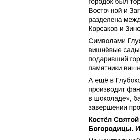
городок был то
Восточной и За
разделена меж
Корсаков и Зин
Символами Глубо
вишнёвые сады
подаривший гор
памятники вишне
А ещё в Глубок
производит фан
в шоколаде», б
завершении пр
Костёл Святой
Богородицы. И