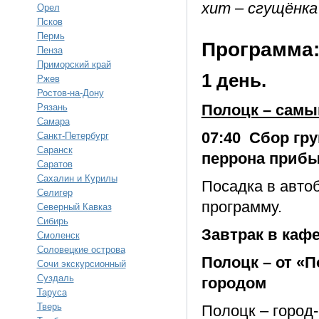
хит – сгущёнка
Орел
Псков
Пермь
Программа
Пенза
Приморский край
1 день.
Ржев
Ростов-на-Дону
Полоцк – самы
Рязань
Самара
07:40 Сбор гру
Санкт-Петербург
Саранск
перрона прибы
Саратов
Сахалин и Курилы
Посадка в авто
Селигер
программу.
Северный Кавказ
Сибирь
Завтрак в кафе
Смоленск
Соловецкие острова
Полоцк – от «
Сочи экскурсионный
Суздаль
городом
Таруса
Тверь
Полоцк – город