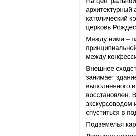
На центральной
архитектурный а
католический ко
церковь Рождест
Между ними – п
принципиальной
между конфесс
Внешнее сходст
занимает здани
выполненного в
восстановлен. 
экскурсоводом и
спуститься в по
Подземелья ка