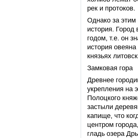
рек и протоков.
Однако за этим
история. Город 
годом, т.е. он 
история овеяна
князьях литовск
Замковая гора
Древнее городи
укрепления на э
Полоцкого княж
застыли деревя
капище, что ког
центром города
гладь озера Др