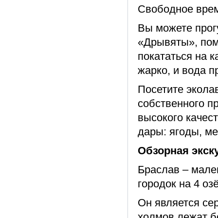
Свободное врем
Вы можете прог
«Дрывяты», пом
покататься на к
жарко, и вода п
Посетите эколав
собственного п
высокого качес
дары: ягоды, ме
Обзорная экск
Браслав – мале
городок на 4 оз
Он является се
холмов лежат б