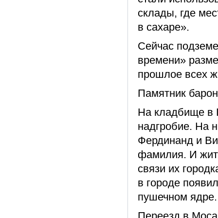
склады, где ме
в сахаре».
Сейчас подземе
времени» разме
прошлое всех 
Памятник барон
На кладбище в 
надгробие. На н
Фердинанд и Ви
фамилия. И жит
связи их городк
в городе появи
пушечном ядре.
Переезд в Мосар