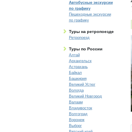
Автобусные экскурсии
по графику
Пешеходные экскурсии
по графику
Туры на ретропоезде
Ретропоезд
Туры по России
Алтай
Архангельск
Астрахань
Байкал
Башкирия
Великий Устюг
Вологда
Великий Новгород
Валаам
Владивосток
Волгоград
Воронеж
Выборг
Вятский край