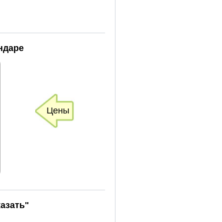
ндаре
Цены
азать"