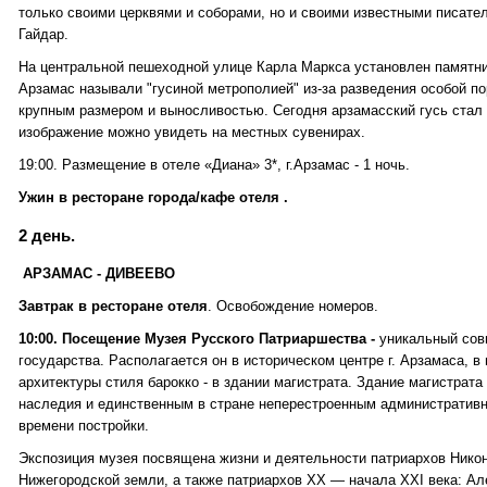
только своими церквями и соборами, но и своими известными писате
Гайдар.
На центральной пешеходной улице Карла Маркса установлен памятни
Арзамас называли "гусиной метрополией" из-за разведения особой по
крупным размером и выносливостью. Сегодня арзамасский гусь стал 
изображение можно увидеть на местных сувенирах.
19:00. Размещение в отеле «Диана» 3*, г.Арзамас - 1 ночь.
Ужин в ресторане города/кафе отеля .
2 день.
АРЗАМАС - ДИВЕЕВО
Завтрак в ресторане отеля
. Освобождение номеров.
10:00. Посещение Музея Русского Патриаршества -
уникальный совм
государства. Располагается он в историческом центре г. Арзамаса, в
архитектуры стиля барокко - в здании магистрата. Здание магистрата
наследия и единственным в стране неперестроенным административн
времени постройки.
Экспозиция музея посвящена жизни и деятельности патриархов Никон
Нижегородской земли, а также патриархов XX — начала XXI века: Алек