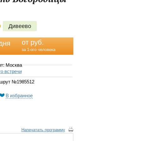
Дивеево
от руб.
дня
за 1-ого человека
т: Москва
о встречи
шрут №1985512
В избранное
Напечатать программу