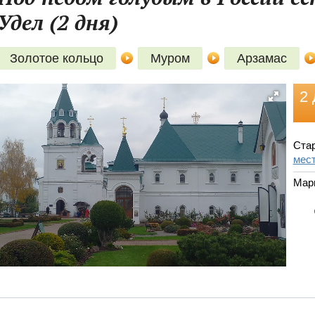
Удел (2 дня)
Золотое кольцо
Муром
Арзамас
2 
Стар
мест
Мар