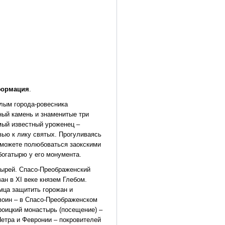
нформация
.
лым города-ровесника
ный камень и знаменитые три
мый известный уроженец –
ью к лику святых. Прогуливаясь
сможете полюбоваться заокскими
богатырю у его монумента.
ырей. Спасо-Преображенский
ан в XI веке князем Глебом.
мца защитить горожан и
 воин – в Спасо-Преображенском
роицкий монастырь (посещение) –
Петра и Февронии – покровителей