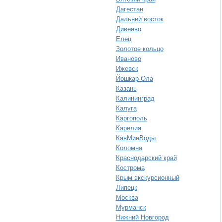
Дагестан
Дальний восток
Дивеево
Елец
Золотое кольцо
Иваново
Ижевск
Йошкар-Ола
Казань
Калининград
Калуга
Каргополь
Карелия
КавМинВоды
Коломна
Краснодарский край
Кострома
Крым экскурсионный
Липецк
Москва
Мурманск
Нижний Новгород