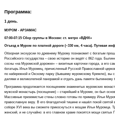
Программа:
1 день.
МУРОМ - АРЗАМАС
07:00-07:15 Сбор группы в Москве: ст. метро «ВДНХ»
Отъезд в Муром по платной дороге (~330 км, 4 часа). Путевая и
Обзорная экскурсии по древнему Мурому познакомит с богатым прош
Российского государства – свою историю он ведёт с 862 года. Былин
сосны «на Муромской дорожке» – визитные карточки города, а его са
богатырь Илья Муромец, причисленный Русской Православной церков
по набережной и Окскому парку (бывшему муромскому Кремлю), вы 
далями и великолепной панорамой и отдать дань памяти былинному 
Программа продолжается посещением знаменитых муромских монаст
мужской монастырь (посещение) – старейший в Муроме, он был основ
Массивные приземистые стены словно готовы по примеру Ильи Муро
православную веру. В его благодатной тишине и нашёл покой святой
соборе XVI века вы сможете прикоснуться к мощам Ильи Муромца. Т
женский, и не случайно: в его главном храме покоятся мощи святых 