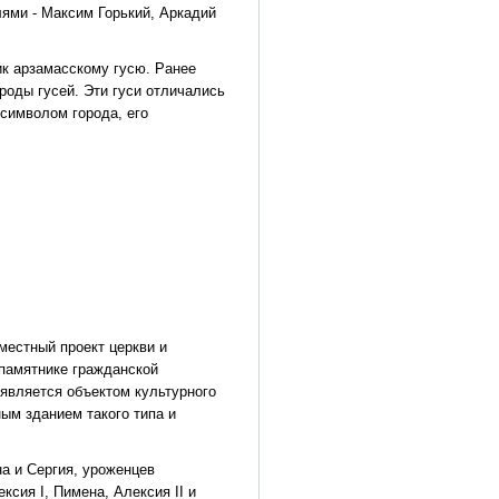
лями - Максим Горький, Аркадий
к арзамасскому гусю. Ранее
роды гусей. Эти гуси отличались
символом города, его
естный проект церкви и
 памятнике гражданской
 является объектом культурного
ым зданием такого типа и
а и Сергия, уроженцев
сия I, Пимена, Алексия II и