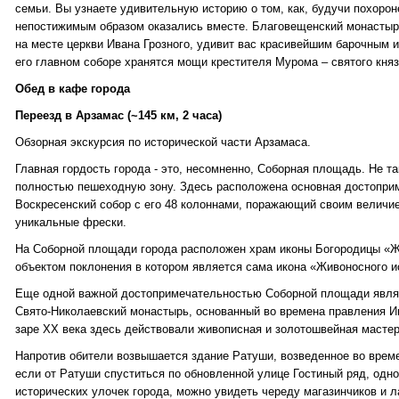
семьи. Вы узнаете удивительную историю о том, как, будучи похоро
непостижимым образом оказались вместе. Благовещенский монастырь
на месте церкви Ивана Грозного, удивит вас красивейшим барочным ик
его главном соборе хранятся мощи крестителя Мурома – святого княз
Обед в кафе города
Переезд в Арзамас (~145 км, 2 часа)
Обзорная экскурсия по исторической части Арзамаса.
Главная гордость города - это, несомненно, Соборная площадь. Не та
полностью пешеходную зону. Здесь расположена основная достопри
Воскресенский собор с его 48 колоннами, поражающий своим величи
уникальные фрески.
На Соборной площади города расположен храм иконы Богородицы «Ж
объектом поклонения в котором является сама икона «Живоносного и
Еще одной важной достопримечательностью Соборной площади явля
Свято-Николаевский монастырь, основанный во времена правления Ив
заре XX века здесь действовали живописная и золотошвейная мастер
Напротив обители возвышается здание Ратуши, возведенное во време
если от Ратуши спуститься по обновленной улице Гостиный ряд, одн
исторических улочек города, можно увидеть череду магазинчиков и л