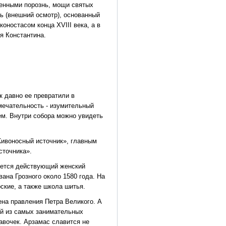
ненными порознь, мощи святых
 (внешний осмотр), основанный
оностасом конца XVIII века, а в
я Константина.
к давно ее превратили в
мечательность - изумительный
ем. Внутри собора можно увидеть
ивоносный источник», главным
сточника».
ется действующий женский
ана Грозного около 1580 года. На
ские, а также школа шитья.
на правления Петра Великого. А
ой из самых занимательных
авочек. Арзамас славится не