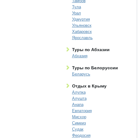
Тамбов
Тула
Урал
Удмуртия
Ульяновск
Хабаровск
Ярославль
Туры по Абхазии
Абхазия
Туры по Белоруссии
Беларусь
Отдых в Крыму
Алупка
Алушта
Анапа
Евпатория
Мисхор
Симеиз
Судак
Феодосия