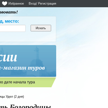
Избранное
Вход
/ Регистрация
твовать!
д, место:
сии
магазин туров
по дате начала тура
цы Удел (2 дня)
сть Богородицы