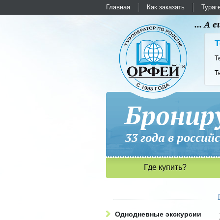
Главная
Как заказать
Тураг
... А
Т
Т
Т
Бронир
33 года в рос
Где купить?
Однодневные экскурсии