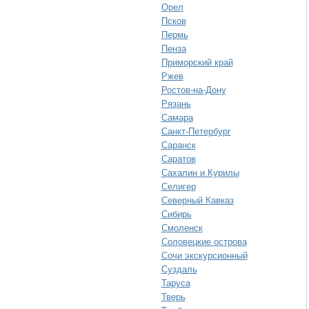
Орел
Псков
Пермь
Пенза
Приморский край
Ржев
Ростов-на-Дону
Рязань
Самара
Санкт-Петербург
Саранск
Саратов
Сахалин и Курилы
Селигер
Северный Кавказ
Сибирь
Смоленск
Соловецкие острова
Сочи экскурсионный
Суздаль
Таруса
Тверь