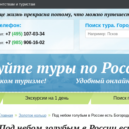
ентствам и туристам
 еще жизнь прекрасна потому, что можно путешес
елефон:
Поиск тура. Горо
+7
(495)
107-03-34
ел:
+7
(985)
906-16-02
ел:
уйте туры по Рос
сийском туризме! Удобный онлайн-
Экскурсии на 1 день
Поиск 
»
»
Главная
Золотое кольцо
Под небом голубым в России есть Богороди
Под небом голубым в России е