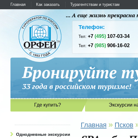
Главная
Как заказать
Турагентствам и туристам
... А еще жизнь прекрасн
Телефон:
+7
(495)
107-03-34
Тел:
+7
(985)
906-16-02
Тел:
Бронируйте ту
33 года в российском туриз
Где купить?
Экскурсии н
»
Главная
Псков
Однодневные экскурсии