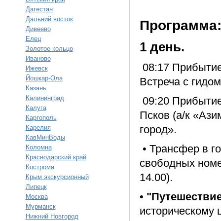
Дагестан
Дальний восток
Программа
Дивеево
Елец
1 день.
Золотое кольцо
Иваново
08:17 Прибытие
Ижевск
Йошкар-Ола
Встреча с гидом
Казань
Калининград
09:20 Прибытие
Калуга
Псков (а/к «Ази
Каргополь
город».
Карелия
КавМинВоды
• Трансфер в г
Коломна
Краснодарский край
свободных номе
Кострома
14.00).
Крым экскурсионный
Липецк
• "Путешестви
Москва
Мурманск
историческому ц
Нижний Новгород