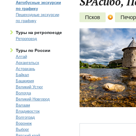
SPAсибо, Пс
Автобусные экскурсии
по графику
Пешеходные экскурсии
Псков
Печо
по графику
Туры на ретропоезде
Ретропоезд
Туры по России
Алтай
Архангельск
Астрахань
Байкал
Башкирия
Великий Устюг
Вологда
Великий Новгород
Валаам
Владивосток
Волгоград
Воронеж
Выборг
Вятский край