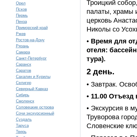
Троицкий собор,
Орел
Псков
палаты, храмы и
Пермь
церковь Анаста
Пенза
Приморский край
Николы со Усох
Ржев
•
Время для от
Ростов-на-Дону
Рязань
отеля: бассейн
Самара
тура).
Санкт-Петербург
Саранск
2 день.
Саратов
Сахалин и Курилы
Селигер
• Завтрак. Осв
Северный Кавказ
• 11.00 Отъезд 
Сибирь
Смоленск
• Экскурсия в м
Соловецкие острова
Сочи экскурсионный
Труворова горо
Суздаль
Словенские клю
Таруса
Тверь