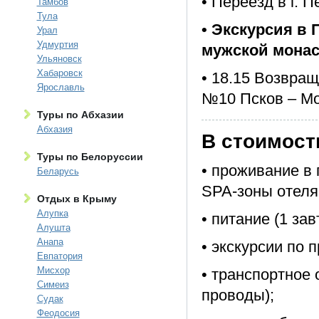
• Переезд в г. 
Тамбов
Тула
• Экскурсия в 
Урал
Удмуртия
мужской мона
Ульяновск
Хабаровск
• 18.15 Возвращ
Ярославль
№10 Псков – М
Туры по Абхазии
Абхазия
В стоимост
Туры по Белоруссии
• проживание в 
Беларусь
SPA-зоны отеля
Отдых в Крыму
Алупка
• питание (1 зав
Алушта
Анапа
• экскурсии по 
Евпатория
Мисхор
• транспортное 
Симеиз
проводы);
Судак
Феодосия